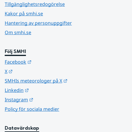
Tillgänglighetsredogörelse
Kakor på smhi.se
Hantering av personuppgifter
Om smhi.se
Följ SMHI
Länk till annan webbplats.
Facebook
Länk till annan webbplats.
X
Länk till annan webbplats.
SMHIs meteorologer på X
Länk till annan webbplats.
Linkedin
Länk till annan webbplats.
Instagram
Policy för sociala medier
Datavärdskap