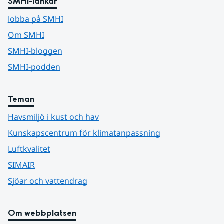
SMHI-länkar
Jobba på SMHI
Om SMHI
SMHI-bloggen
SMHI-podden
Teman
Havsmiljö i kust och hav
Kunskapscentrum för klimatanpassning
Luftkvalitet
SIMAIR
Sjöar och vattendrag
Om webbplatsen