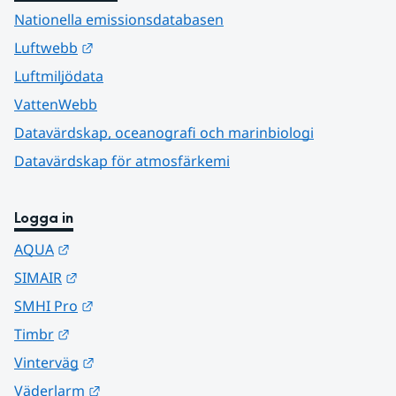
Nationella emissionsdatabasen
Länk till annan webbplats.
Luftwebb
Luftmiljödata
VattenWebb
Datavärdskap, oceanografi och marinbiologi
Datavärdskap för atmosfärkemi
Logga in
Länk till annan webbplats.
AQUA
Länk till annan webbplats.
SIMAIR
Länk till annan webbplats.
SMHI Pro
Länk till annan webbplats.
Timbr
Länk till annan webbplats.
Vinterväg
Länk till annan webbplats.
Väderlarm