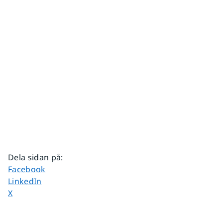
Dela sidan på
:
Dela sidan på
Facebook
Dela sidan på
LinkedIn
Dela sidan på
X