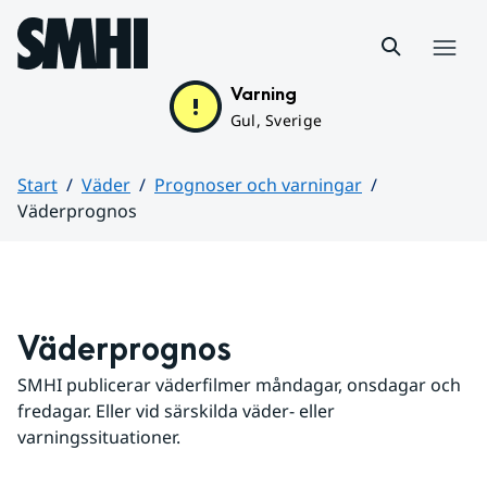
Hoppa till sidans innehåll
Meny
Varning
Gul, Sverige
Start
Väder
Prognoser och varningar
Väderprognos
Huvudinnehåll
Väderprognos
SMHI publicerar väderfilmer måndagar, onsdagar och 
fredagar. Eller vid särskilda väder- eller 
varningssituationer.