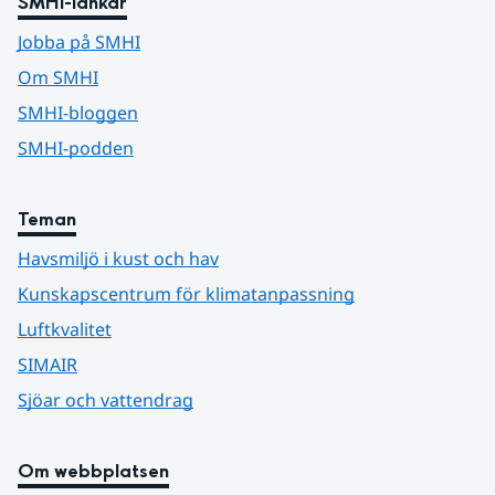
SMHI-länkar
Jobba på SMHI
Om SMHI
SMHI-bloggen
SMHI-podden
Teman
Havsmiljö i kust och hav
Kunskapscentrum för klimatanpassning
Luftkvalitet
SIMAIR
Sjöar och vattendrag
Om webbplatsen