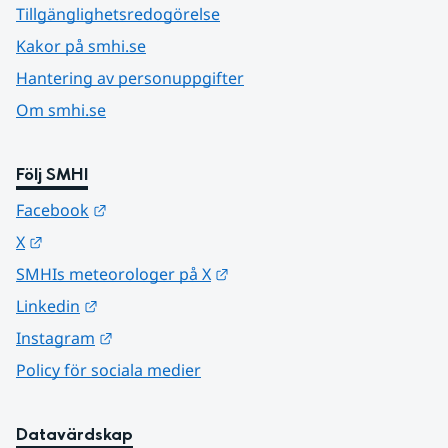
Tillgänglighetsredogörelse
Kakor på smhi.se
Hantering av personuppgifter
Om smhi.se
Följ SMHI
Länk till annan webbplats.
Facebook
Länk till annan webbplats.
X
Länk till annan webbplats.
SMHIs meteorologer på X
Länk till annan webbplats.
Linkedin
Länk till annan webbplats.
Instagram
Policy för sociala medier
Datavärdskap