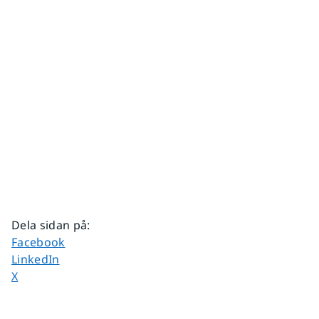
Dela sidan på
:
Dela sidan på
Facebook
Dela sidan på
LinkedIn
Dela sidan på
X