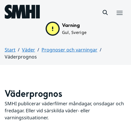
Hoppa till sidans innehåll
Meny
Varning
Gul, Sverige
Start
Väder
Prognoser och varningar
Väderprognos
Huvudinnehåll
Väderprognos
SMHI publicerar väderfilmer måndagar, onsdagar och 
fredagar. Eller vid särskilda väder- eller 
varningssituationer.