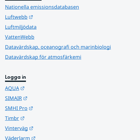
Nationella emissionsdatabasen
Länk till annan webbplats.
Luftwebb
Luftmiljödata
VattenWebb
Datavärdskap, oceanografi och marinbiologi
Datavärdskap för atmosfärkemi
Logga in
Länk till annan webbplats.
AQUA
Länk till annan webbplats.
SIMAIR
Länk till annan webbplats.
SMHI Pro
Länk till annan webbplats.
Timbr
Länk till annan webbplats.
Vinterväg
Länk till annan webbplats.
Väderlarm