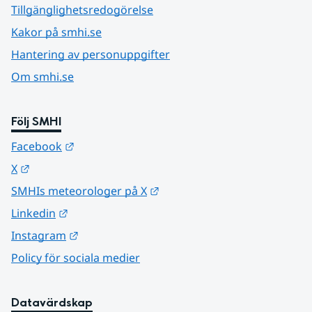
Tillgänglighetsredogörelse
Kakor på smhi.se
Hantering av personuppgifter
Om smhi.se
Följ SMHI
Länk till annan webbplats.
Facebook
Länk till annan webbplats.
X
Länk till annan webbplats.
SMHIs meteorologer på X
Länk till annan webbplats.
Linkedin
Länk till annan webbplats.
Instagram
Policy för sociala medier
Datavärdskap