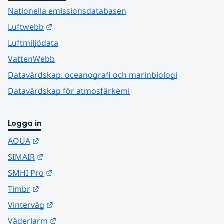
Nationella emissionsdatabasen
Länk till annan webbplats.
Luftwebb
Luftmiljödata
VattenWebb
Datavärdskap, oceanografi och marinbiologi
Datavärdskap för atmosfärkemi
Logga in
Länk till annan webbplats.
AQUA
Länk till annan webbplats.
SIMAIR
Länk till annan webbplats.
SMHI Pro
Länk till annan webbplats.
Timbr
Länk till annan webbplats.
Vinterväg
Länk till annan webbplats.
Väderlarm