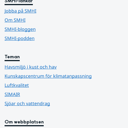
SMHI-länkar
Jobba på SMHI
Om SMHI
SMHI-bloggen
SMHI-podden
Teman
Havsmiljö i kust och hav
Kunskapscentrum för klimatanpassning
Luftkvalitet
SIMAIR
Sjöar och vattendrag
Om webbplatsen