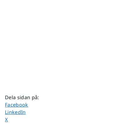
Dela sidan på
:
Dela sidan på
Facebook
Dela sidan på
LinkedIn
Dela sidan på
X