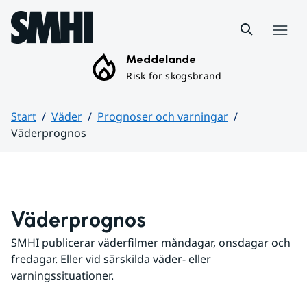
Hoppa till sidans innehåll
Meny
Meddelande
Risk för skogsbrand
Start
Väder
Prognoser och varningar
Väderprognos
Huvudinnehåll
Väderprognos
SMHI publicerar väderfilmer måndagar, onsdagar och 
fredagar. Eller vid särskilda väder- eller 
varningssituationer.