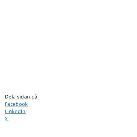
Dela sidan på
:
Dela sidan på
Facebook
Dela sidan på
LinkedIn
Dela sidan på
X