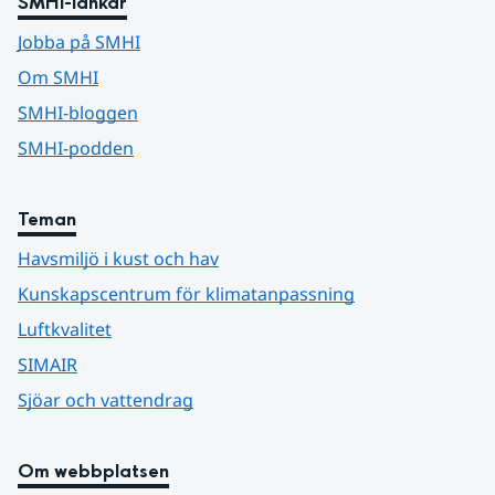
SMHI-länkar
Jobba på SMHI
Om SMHI
SMHI-bloggen
SMHI-podden
Teman
Havsmiljö i kust och hav
Kunskapscentrum för klimatanpassning
Luftkvalitet
SIMAIR
Sjöar och vattendrag
Om webbplatsen