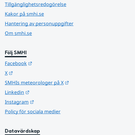
Tillgänglighetsredogörelse
Kakor på smhi.se
Hantering av personuppgifter
Om smhi.se
Följ SMHI
Länk till annan webbplats.
Facebook
Länk till annan webbplats.
X
Länk till annan webbplats.
SMHIs meteorologer på X
Länk till annan webbplats.
Linkedin
Länk till annan webbplats.
Instagram
Policy för sociala medier
Datavärdskap