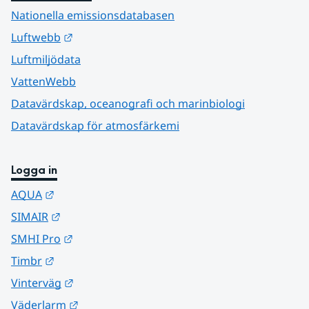
Nationella emissionsdatabasen
Länk till annan webbplats.
Luftwebb
Luftmiljödata
VattenWebb
Datavärdskap, oceanografi och marinbiologi
Datavärdskap för atmosfärkemi
Logga in
Länk till annan webbplats.
AQUA
Länk till annan webbplats.
SIMAIR
Länk till annan webbplats.
SMHI Pro
Länk till annan webbplats.
Timbr
Länk till annan webbplats.
Vinterväg
Länk till annan webbplats.
Väderlarm