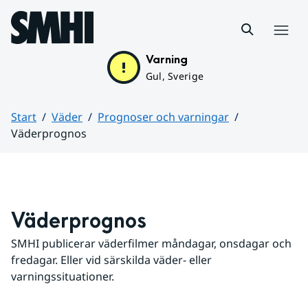
Hoppa till sidans innehåll
Meny
Varning
Gul, Sverige
Start
Väder
Prognoser och varningar
Väderprognos
Huvudinnehåll
Väderprognos
SMHI publicerar väderfilmer måndagar, onsdagar och 
fredagar. Eller vid särskilda väder- eller 
varningssituationer.