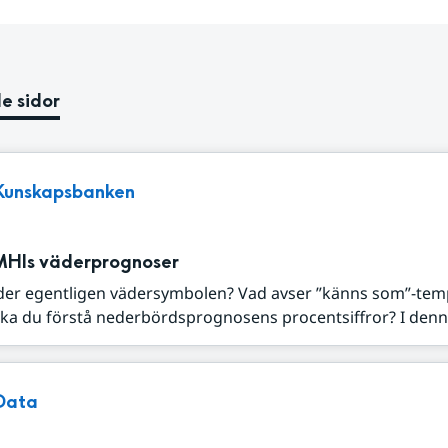
e sidor
Kunskapsbanken
MHIs väderprognoser
der egentligen vädersymbolen? Vad avser ”känns som”-tem
ka du förstå nederbördsprognosens procentsiffror? I denna
Data