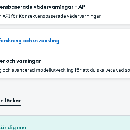
ensbaserade vädervarningar - API
r API för Konsekvensbaserade vädervarningar
Forskning och utveckling
er och varningar
 och avancerad modellutveckling för att du ska veta vad s
e länkar
Lär dig mer