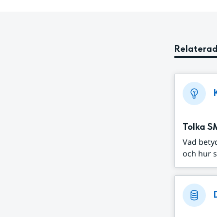
Relaterad
Tolka S
Vad bety
och hur s