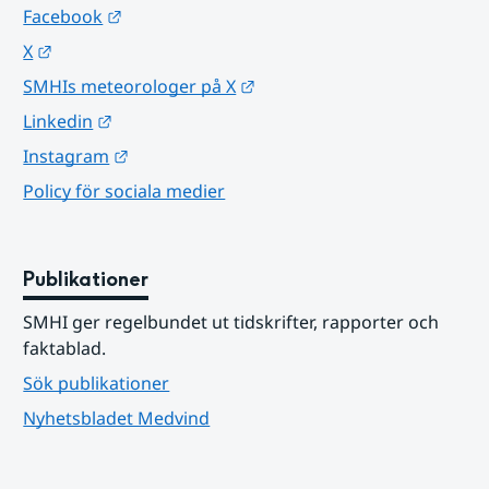
Länk till annan webbplats.
Facebook
Länk till annan webbplats.
X
Länk till annan webbplats.
SMHIs meteorologer på X
Länk till annan webbplats.
Linkedin
Länk till annan webbplats.
Instagram
Policy för sociala medier
Publikationer
SMHI ger regelbundet ut tidskrifter, rapporter och 
faktablad.
Sök publikationer
Nyhetsbladet Medvind