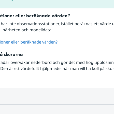
tioner eller beräknade värden?
r har inte observationsstationer, istället beräknas ett värde u
 i närheten och modelldata.
ioner eller beräknade värden?
på skurarna
radar övervakar nederbörd och gör det med hög upplösning 
Den är ett värdefullt hjälpmedel när man vill ha koll på sku