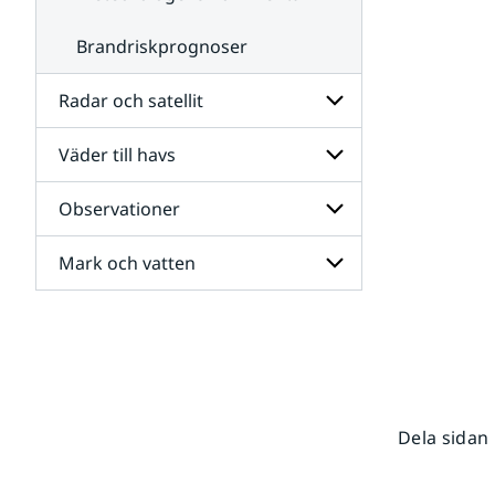
Brandriskprognoser
Radar och satellit
Väder till havs
Undersidor
för
Radar
Observationer
Undersidor
och
för
satellit
Väder
Mark och vatten
Undersidor
till
för
havs
Observationer
Undersidor
för
Mark
och
vatten
Dela sidan