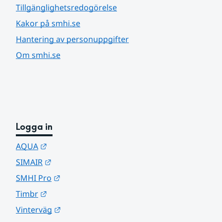
Tillgänglighetsredogörelse
Kakor på smhi.se
Hantering av personuppgifter
Om smhi.se
Logga in
Länk till annan webbplats.
AQUA
Länk till annan webbplats.
SIMAIR
Länk till annan webbplats.
SMHI Pro
Länk till annan webbplats.
Timbr
Länk till annan webbplats.
Vinterväg