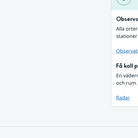
Observa
Alla orte
stationer
Observat
Få koll 
En väder
och rum. 
Radar