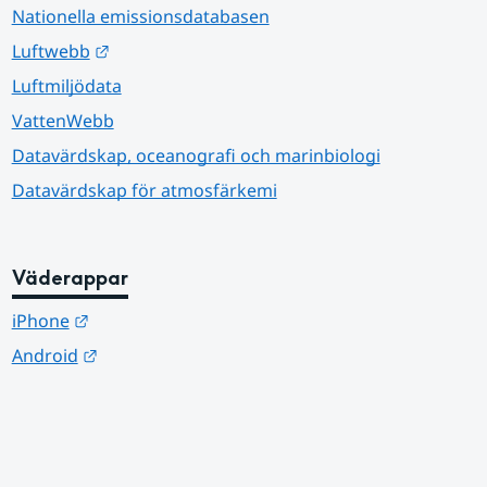
Nationella emissionsdatabasen
Länk till annan webbplats.
Luftwebb
Luftmiljödata
VattenWebb
Datavärdskap, oceanografi och marinbiologi
Datavärdskap för atmosfärkemi
Väderappar
Länk till annan webbplats.
iPhone
Länk till annan webbplats.
Android