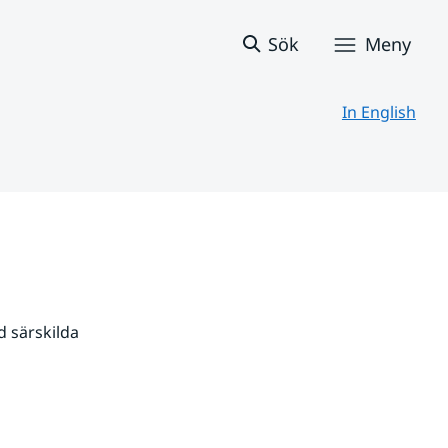
Sök
Meny
In English
 särskilda 