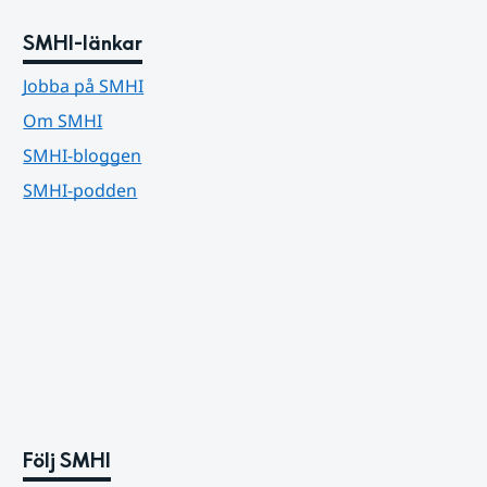
SMHI-länkar
Jobba på SMHI
Om SMHI
SMHI-bloggen
SMHI-podden
Följ SMHI