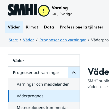
Hoppa till sidans innehåll
Varning
Gul, Sverige
Väder
Klimat
Data
Professionella tjänster
Start
Väder
Prognoser och varningar
Väderpr
varningar
och
Huvudinnehåll
Prognoser
för
Undersidor
Väder
Väde
Prognoser och varningar
SMHI public
Varningar och meddelanden
väder- eller
Väderprognos
Meteorologens kommentar