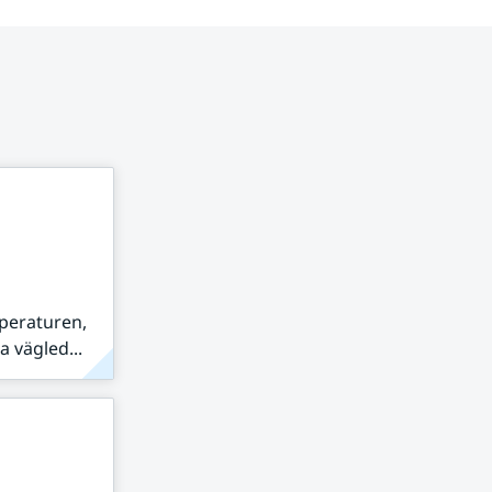
peraturen,
 vägled...