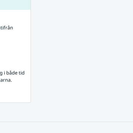
tifrån 
i både tid 
rarna.