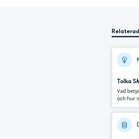
Relaterad
Tolka S
Vad bety
och hur s