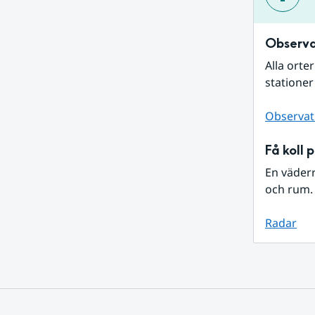
Observa
Alla orte
stationer
Observat
Få koll 
En väder
och rum. 
Radar