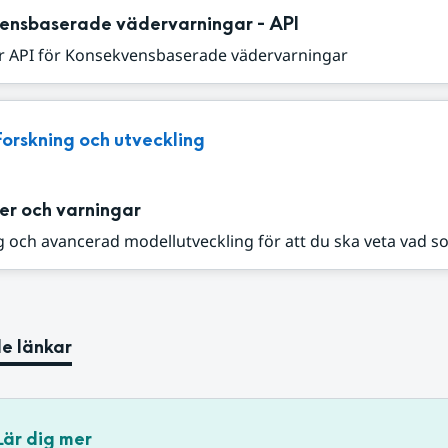
ensbaserade vädervarningar - API
r API för Konsekvensbaserade vädervarningar
Forskning och utveckling
er och varningar
 och avancerad modellutveckling för att du ska veta vad s
e länkar
Lär dig mer