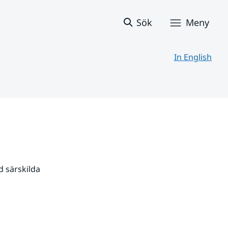
Sök
Meny
In English
 särskilda 