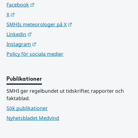
Länk till annan webbplats.
Facebook
Länk till annan webbplats.
X
Länk till annan webbplats.
SMHIs meteorologer på X
Länk till annan webbplats.
Linkedin
Länk till annan webbplats.
Instagram
Policy för sociala medier
Publikationer
SMHI ger regelbundet ut tidskrifter, rapporter och 
faktablad.
Sök publikationer
Nyhetsbladet Medvind