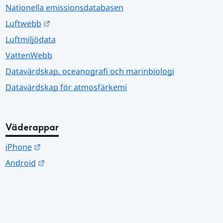
Nationella emissionsdatabasen
Länk till annan webbplats.
Luftwebb
Luftmiljödata
VattenWebb
Datavärdskap, oceanografi och marinbiologi
Datavärdskap för atmosfärkemi
Väderappar
Länk till annan webbplats.
iPhone
Länk till annan webbplats.
Android