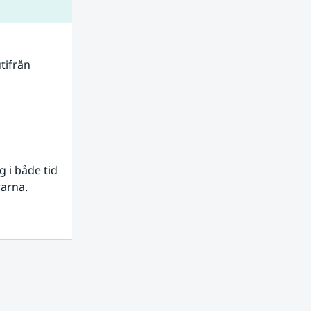
tifrån 
i både tid 
rarna.