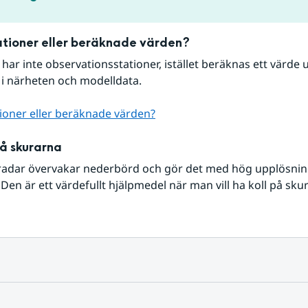
tioner eller beräknade värden?
r har inte observationsstationer, istället beräknas ett värde u
 i närheten och modelldata.
ioner eller beräknade värden?
på skurarna
radar övervakar nederbörd och gör det med hög upplösning 
Den är ett värdefullt hjälpmedel när man vill ha koll på sku