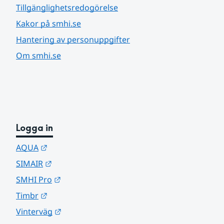
Tillgänglighetsredogörelse
Kakor på smhi.se
Hantering av personuppgifter
Om smhi.se
Logga in
Länk till annan webbplats.
AQUA
Länk till annan webbplats.
SIMAIR
Länk till annan webbplats.
SMHI Pro
Länk till annan webbplats.
Timbr
Länk till annan webbplats.
Vinterväg