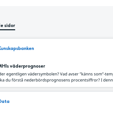
e sidor
Kunskapsbanken
MHIs väderprognoser
der egentligen vädersymbolen? Vad avser ”känns som”-tem
ka du förstå nederbördsprognosens procentsiffror? I denna
Data