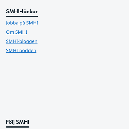
SMHI-länkar
Jobba på SMHI
Om SMHI
SMHI-bloggen
SMHI-podden
Följ SMHI