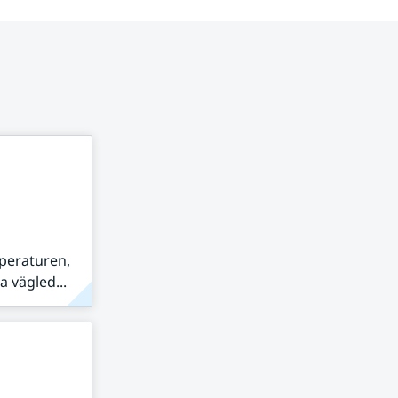
peraturen,
 vägled...