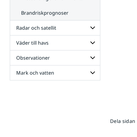
Brandriskprognoser
Radar och satellit
Väder till havs
Undersidor
för
Radar
Observationer
Undersidor
och
för
satellit
Väder
Mark och vatten
Undersidor
till
för
havs
Observationer
Undersidor
för
Mark
och
vatten
Dela sidan