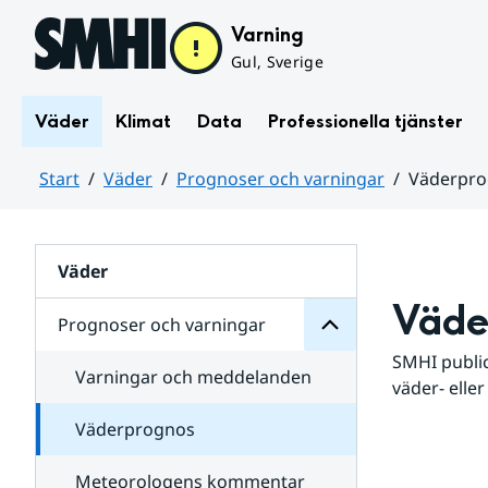
Hoppa till sidans innehåll
Varning
Gul, Sverige
Väder
Klimat
Data
Professionella tjänster
Start
Väder
Prognoser och varningar
Väderpr
varningar
och
Huvudinnehåll
Prognoser
för
Undersidor
Väder
Väde
Prognoser och varningar
SMHI public
Varningar och meddelanden
väder- eller
Väderprognos
Meteorologens kommentar