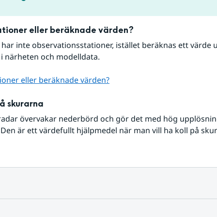
tioner eller beräknade värden?
r har inte observationsstationer, istället beräknas ett värde u
 i närheten och modelldata.
ioner eller beräknade värden?
på skurarna
radar övervakar nederbörd och gör det med hög upplösning 
Den är ett värdefullt hjälpmedel när man vill ha koll på sku