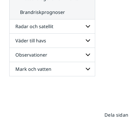
Brandriskprognoser
Radar och satellit
Väder till havs
Undersidor
för
Radar
Observationer
Undersidor
och
för
satellit
Väder
Mark och vatten
Undersidor
till
för
havs
Observationer
Undersidor
för
Mark
och
vatten
Dela sidan