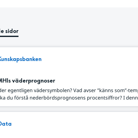
e sidor
Kunskapsbanken
MHIs väderprognoser
der egentligen vädersymbolen? Vad avser ”känns som”-tem
ka du förstå nederbördsprognosens procentsiffror? I denna
Data