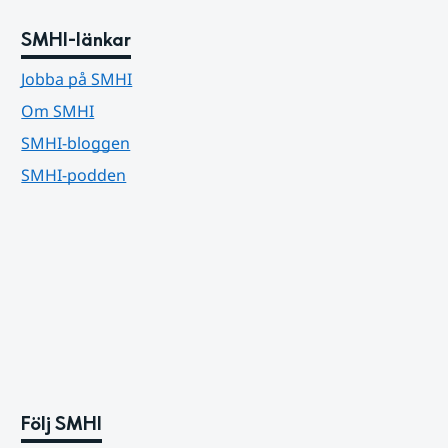
SMHI-länkar
Jobba på SMHI
Om SMHI
SMHI-bloggen
SMHI-podden
Följ SMHI