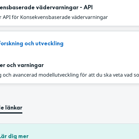
ensbaserade vädervarningar - API
r API för Konsekvensbaserade vädervarningar
Forskning och utveckling
er och varningar
 och avancerad modellutveckling för att du ska veta vad s
e länkar
Lär dig mer