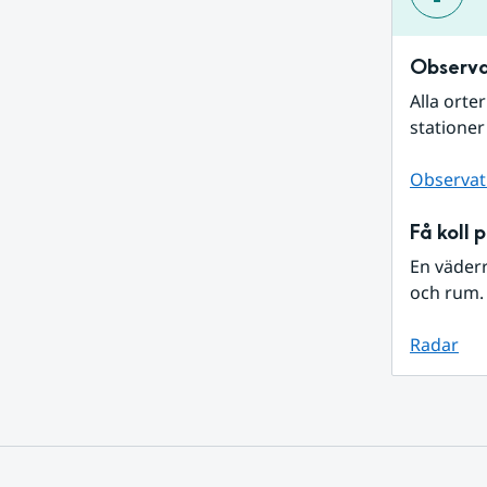
Observa
Alla orte
stationer
Observat
Få koll 
En väder
och rum. 
Radar