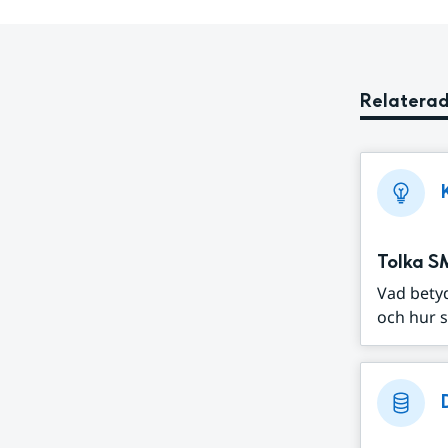
Relaterad
Tolka S
Vad bety
och hur s