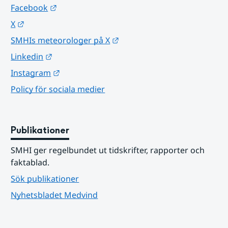
Länk till annan webbplats.
Facebook
Länk till annan webbplats.
X
Länk till annan webbplats.
SMHIs meteorologer på X
Länk till annan webbplats.
Linkedin
Länk till annan webbplats.
Instagram
Policy för sociala medier
Publikationer
SMHI ger regelbundet ut tidskrifter, rapporter och 
faktablad.
Sök publikationer
Nyhetsbladet Medvind