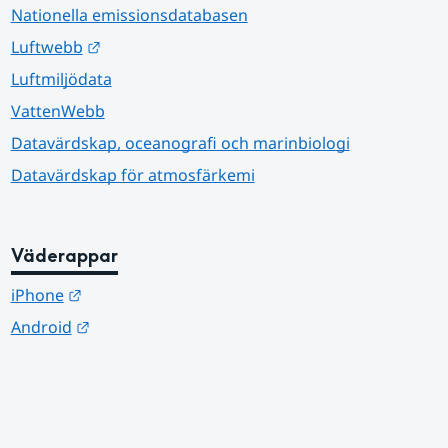
Nationella emissionsdatabasen
Länk till annan webbplats.
Luftwebb
Luftmiljödata
VattenWebb
Datavärdskap, oceanografi och marinbiologi
Datavärdskap för atmosfärkemi
Väderappar
Länk till annan webbplats.
iPhone
Länk till annan webbplats.
Android