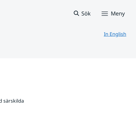
Sök
Meny
In English
 särskilda 