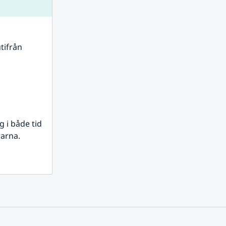
tifrån 
i både tid 
rarna.