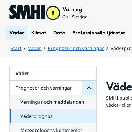
Hoppa till sidans innehåll
Varning
Gul, Sverige
Väder
Klimat
Data
Professionella tjänster
Start
Väder
Prognoser och varningar
Väderpr
varningar
och
Huvudinnehåll
Prognoser
för
Undersidor
Väder
Väde
Prognoser och varningar
SMHI public
Varningar och meddelanden
väder- eller
Väderprognos
Meteorologens kommentar