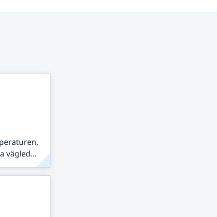
peraturen,
 vägled...