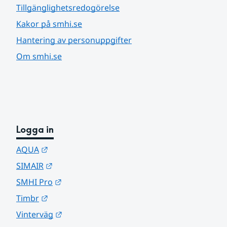
Tillgänglighetsredogörelse
Kakor på smhi.se
Hantering av personuppgifter
Om smhi.se
Logga in
Länk till annan webbplats.
AQUA
Länk till annan webbplats.
SIMAIR
Länk till annan webbplats.
SMHI Pro
Länk till annan webbplats.
Timbr
Länk till annan webbplats.
Vinterväg