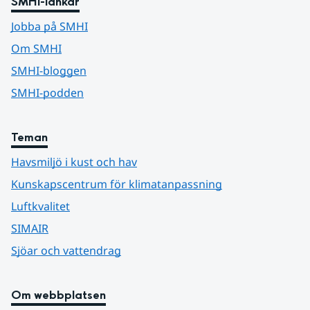
SMHI-länkar
Jobba på SMHI
Om SMHI
SMHI-bloggen
SMHI-podden
Teman
Havsmiljö i kust och hav
Kunskapscentrum för klimatanpassning
Luftkvalitet
SIMAIR
Sjöar och vattendrag
Om webbplatsen