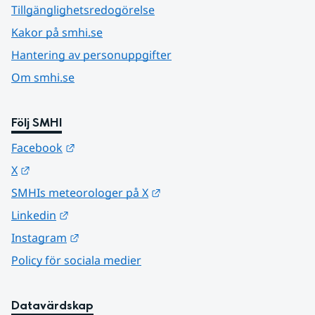
Tillgänglighetsredogörelse
Kakor på smhi.se
Hantering av personuppgifter
Om smhi.se
Följ SMHI
Länk till annan webbplats.
Facebook
Länk till annan webbplats.
X
Länk till annan webbplats.
SMHIs meteorologer på X
Länk till annan webbplats.
Linkedin
Länk till annan webbplats.
Instagram
Policy för sociala medier
Datavärdskap