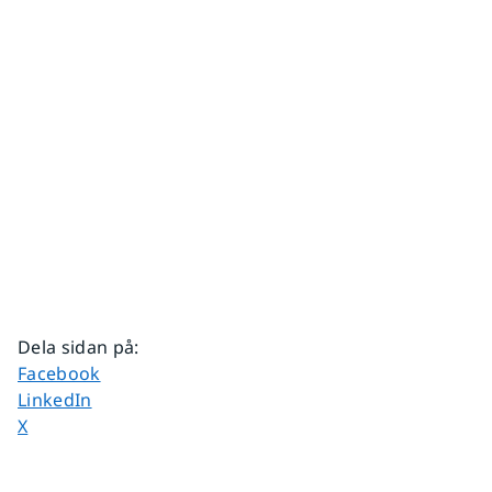
Dela sidan på
:
Dela sidan på
Facebook
Dela sidan på
LinkedIn
Dela sidan på
X