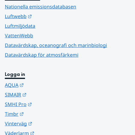
Nationella emissionsdatabasen
Länk till annan webbplats.
Luftwebb
Luftmiljödata
VattenWebb
Datavärdskap, oceanografi och marinbiologi
Datavärdskap för atmosfärkemi
Logga in
Länk till annan webbplats.
AQUA
Länk till annan webbplats.
SIMAIR
Länk till annan webbplats.
SMHI Pro
Länk till annan webbplats.
Timbr
Länk till annan webbplats.
Vinterväg
Länk till annan webbplats.
Väderlarm