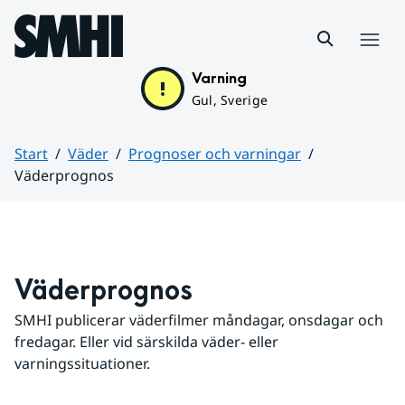
Hoppa till sidans innehåll
Meny
Varning
Gul, Sverige
Start
Väder
Prognoser och varningar
Väderprognos
Huvudinnehåll
Väderprognos
SMHI publicerar väderfilmer måndagar, onsdagar och 
fredagar. Eller vid särskilda väder- eller 
varningssituationer.