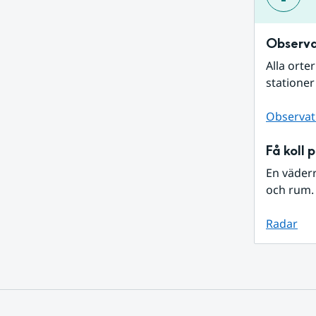
Observa
Alla orte
stationer
Observat
Få koll 
En väder
och rum. 
Radar