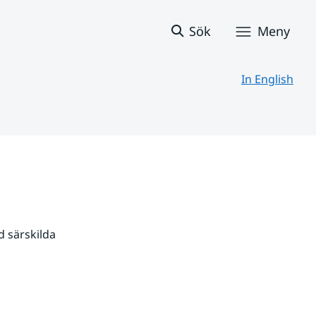
Sök
Meny
In English
 särskilda 