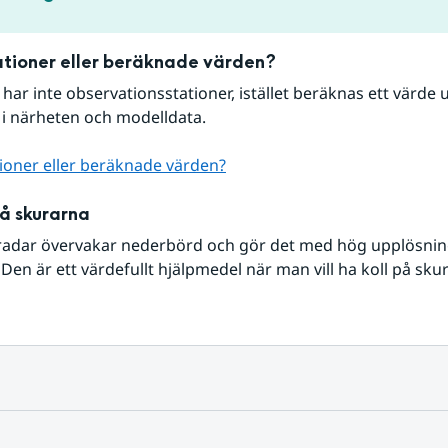
tioner eller beräknade värden?
r har inte observationsstationer, istället beräknas ett värde u
 i närheten och modelldata.
ioner eller beräknade värden?
på skurarna
radar övervakar nederbörd och gör det med hög upplösning 
Den är ett värdefullt hjälpmedel när man vill ha koll på sku