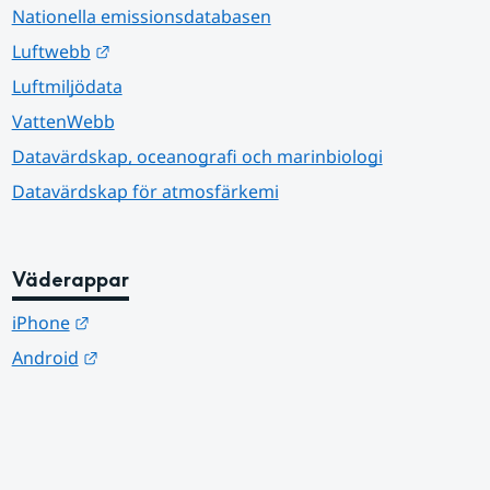
Nationella emissionsdatabasen
Länk till annan webbplats.
Luftwebb
Luftmiljödata
VattenWebb
Datavärdskap, oceanografi och marinbiologi
Datavärdskap för atmosfärkemi
Väderappar
Länk till annan webbplats.
iPhone
Länk till annan webbplats.
Android