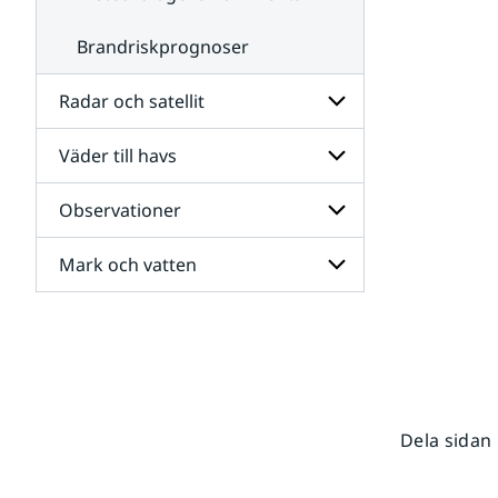
Brandriskprognoser
Radar och satellit
Väder till havs
Undersidor
för
Radar
Observationer
Undersidor
och
för
satellit
Väder
Mark och vatten
Undersidor
till
för
havs
Observationer
Undersidor
för
Mark
och
vatten
Dela sidan