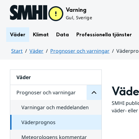
Hoppa till sidans innehåll
Varning
Gul, Sverige
Väder
Klimat
Data
Professionella tjänster
Start
Väder
Prognoser och varningar
Väderpr
varningar
och
Huvudinnehåll
Prognoser
för
Undersidor
Väder
Väde
Prognoser och varningar
SMHI public
Varningar och meddelanden
väder- eller
Väderprognos
Meteorologens kommentar