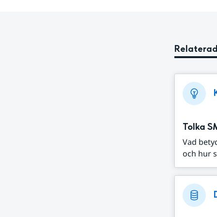
Relaterad
Tolka S
Vad bety
och hur s