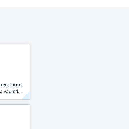
peraturen,
 vägled...