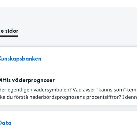
e sidor
Kunskapsbanken
MHIs väderprognoser
der egentligen vädersymbolen? Vad avser ”känns som”-tem
ka du förstå nederbördsprognosens procentsiffror? I denna
Data