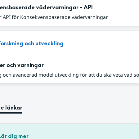
ensbaserade vädervarningar - API
r API för Konsekvensbaserade vädervarningar
Forskning och utveckling
er och varningar
 och avancerad modellutveckling för att du ska veta vad s
e länkar
Lär dig mer