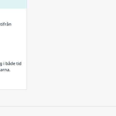
tifrån 
i både tid 
rarna.