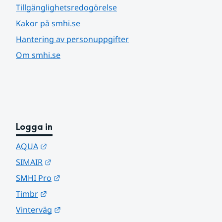
Tillgänglighetsredogörelse
Kakor på smhi.se
Hantering av personuppgifter
Om smhi.se
Logga in
Länk till annan webbplats.
AQUA
Länk till annan webbplats.
SIMAIR
Länk till annan webbplats.
SMHI Pro
Länk till annan webbplats.
Timbr
Länk till annan webbplats.
Vinterväg