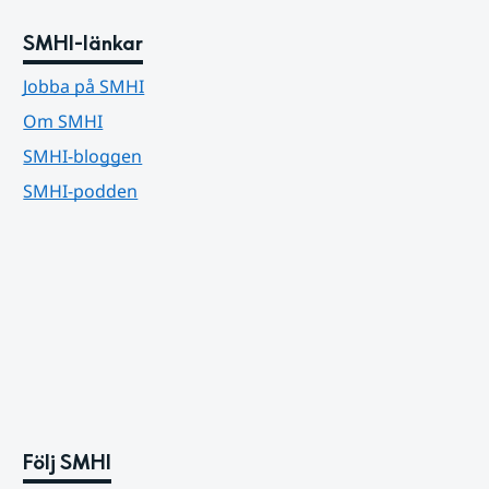
SMHI-länkar
Jobba på SMHI
Om SMHI
SMHI-bloggen
SMHI-podden
Följ SMHI