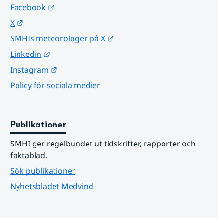
Länk till annan webbplats.
Facebook
Länk till annan webbplats.
X
Länk till annan webbplats.
SMHIs meteorologer på X
Länk till annan webbplats.
Linkedin
Länk till annan webbplats.
Instagram
Policy för sociala medier
Publikationer
SMHI ger regelbundet ut tidskrifter, rapporter och 
faktablad.
Sök publikationer
Nyhetsbladet Medvind