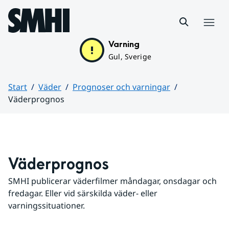
Hoppa till sidans innehåll
Meny
Varning
Gul, Sverige
Start
Väder
Prognoser och varningar
Väderprognos
Huvudinnehåll
Väderprognos
SMHI publicerar väderfilmer måndagar, onsdagar och 
fredagar. Eller vid särskilda väder- eller 
varningssituationer.