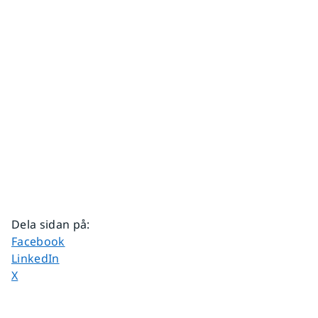
Dela sidan på
:
Dela sidan på
Facebook
Dela sidan på
LinkedIn
Dela sidan på
X