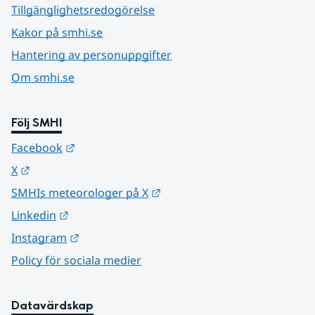
Tillgänglighetsredogörelse
Kakor på smhi.se
Hantering av personuppgifter
Om smhi.se
Följ SMHI
Länk till annan webbplats.
Facebook
Länk till annan webbplats.
X
Länk till annan webbplats.
SMHIs meteorologer på X
Länk till annan webbplats.
Linkedin
Länk till annan webbplats.
Instagram
Policy för sociala medier
Datavärdskap