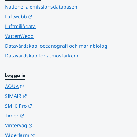
Nationella emissionsdatabasen
Länk till annan webbplats.
Luftwebb
Luftmiljödata
VattenWebb
Datavärdskap, oceanografi och marinbiologi
Datavärdskap för atmosfärkemi
Logga in
Länk till annan webbplats.
AQUA
Länk till annan webbplats.
SIMAIR
Länk till annan webbplats.
SMHI Pro
Länk till annan webbplats.
Timbr
Länk till annan webbplats.
Vinterväg
Länk till annan webbplats.
Väderlarm