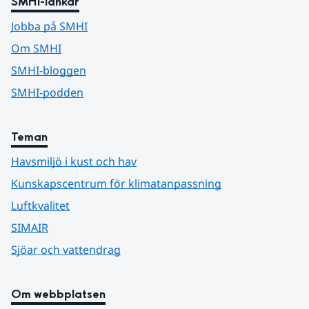
SMHI-länkar
Jobba på SMHI
Om SMHI
SMHI-bloggen
SMHI-podden
Teman
Havsmiljö i kust och hav
Kunskapscentrum för klimatanpassning
Luftkvalitet
SIMAIR
Sjöar och vattendrag
Om webbplatsen