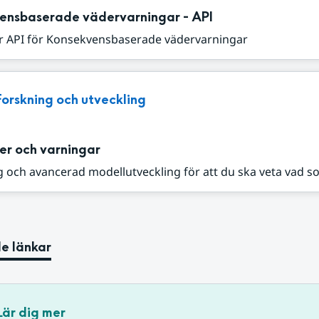
ensbaserade vädervarningar - API
r API för Konsekvensbaserade vädervarningar
Forskning och utveckling
er och varningar
 och avancerad modellutveckling för att du ska veta vad s
e länkar
Lär dig mer