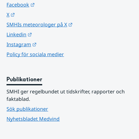
Länk till annan webbplats.
Facebook
Länk till annan webbplats.
X
Länk till annan webbplats.
SMHIs meteorologer på X
Länk till annan webbplats.
Linkedin
Länk till annan webbplats.
Instagram
Policy för sociala medier
Publikationer
SMHI ger regelbundet ut tidskrifter, rapporter och 
faktablad.
Sök publikationer
Nyhetsbladet Medvind