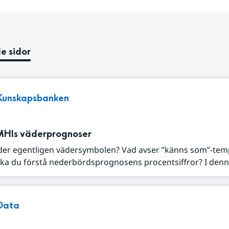
e sidor
Kunskapsbanken
MHIs väderprognoser
der egentligen vädersymbolen? Vad avser ”känns som”-tem
ka du förstå nederbördsprognosens procentsiffror? I denna
Data