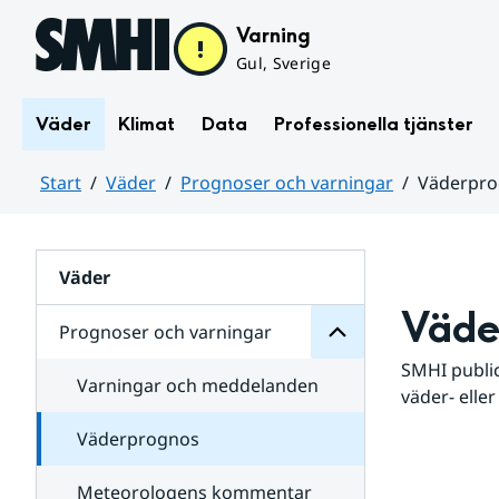
Hoppa till sidans innehåll
Varning
Gul, Sverige
Väder
Klimat
Data
Professionella tjänster
Start
Väder
Prognoser och varningar
Väderpr
varningar
och
Huvudinnehåll
Prognoser
för
Undersidor
Väder
Väde
Prognoser och varningar
SMHI public
Varningar och meddelanden
väder- eller
Väderprognos
Meteorologens kommentar