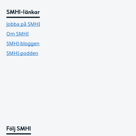
SMHI-länkar
Jobba på SMHI
Om SMHI
SMHI-bloggen
SMHI-podden
Följ SMHI