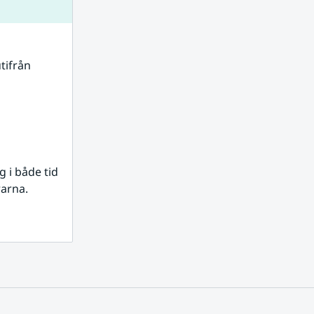
tifrån 
i både tid 
rarna.