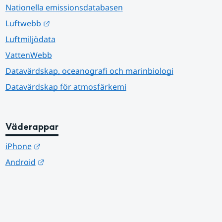
Nationella emissionsdatabasen
Länk till annan webbplats.
Luftwebb
Luftmiljödata
VattenWebb
Datavärdskap, oceanografi och marinbiologi
Datavärdskap för atmosfärkemi
Väderappar
Länk till annan webbplats.
iPhone
Länk till annan webbplats.
Android