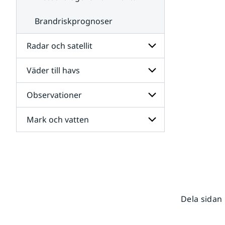
Brandriskprognoser
Radar och satellit
Väder till havs
Undersidor
för
Radar
Observationer
Undersidor
och
för
satellit
Väder
Mark och vatten
Undersidor
till
för
havs
Observationer
Undersidor
för
Mark
och
vatten
Dela sidan