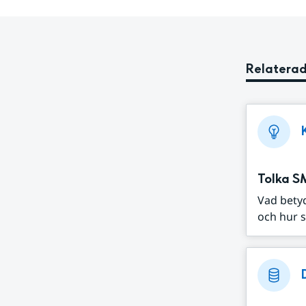
Relaterad
Tolka S
Vad bety
och hur s