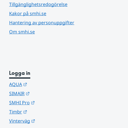
Tillgänglighetsredogörelse
Kakor på smhi.se
Hantering av personuppgifter
Om smhi.se
Logga in
Länk till annan webbplats.
AQUA
Länk till annan webbplats.
SIMAIR
Länk till annan webbplats.
SMHI Pro
Länk till annan webbplats.
Timbr
Länk till annan webbplats.
Vinterväg