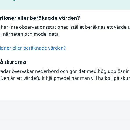
tioner eller beräknade värden?
r har inte observationsstationer, istället beräknas ett värde u
 i närheten och modelldata.
ioner eller beräknade värden?
på skurarna
radar övervakar nederbörd och gör det med hög upplösning 
Den är ett värdefullt hjälpmedel när man vill ha koll på sku