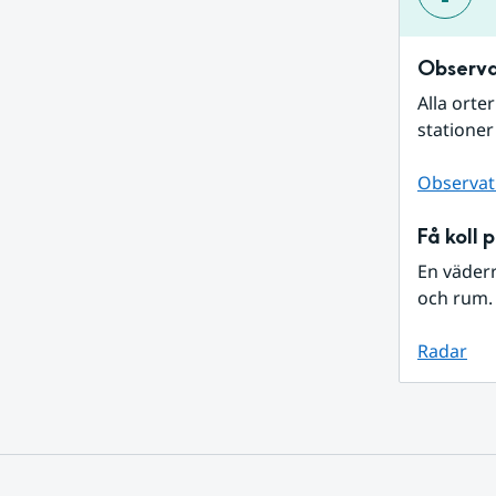
Observa
Alla orte
stationer
Observat
Få koll 
En väder
och rum. 
Radar