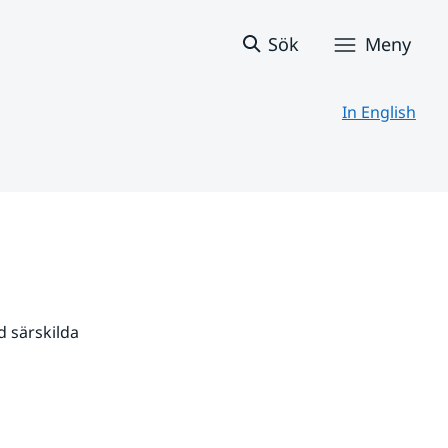
Sök
Meny
In English
 särskilda 