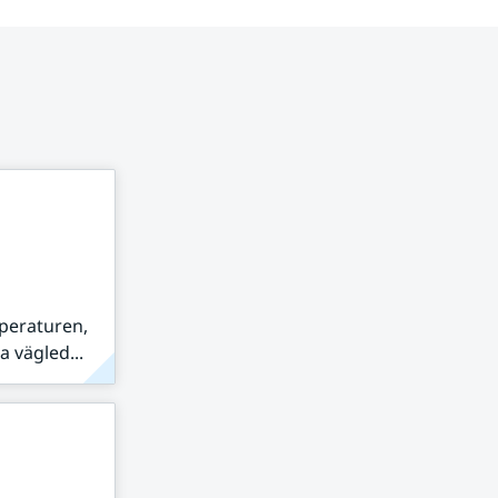
peraturen,
 vägled...