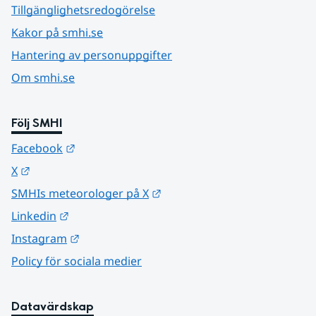
Tillgänglighetsredogörelse
Kakor på smhi.se
Hantering av personuppgifter
Om smhi.se
Följ SMHI
Länk till annan webbplats.
Facebook
Länk till annan webbplats.
X
Länk till annan webbplats.
SMHIs meteorologer på X
Länk till annan webbplats.
Linkedin
Länk till annan webbplats.
Instagram
Policy för sociala medier
Datavärdskap