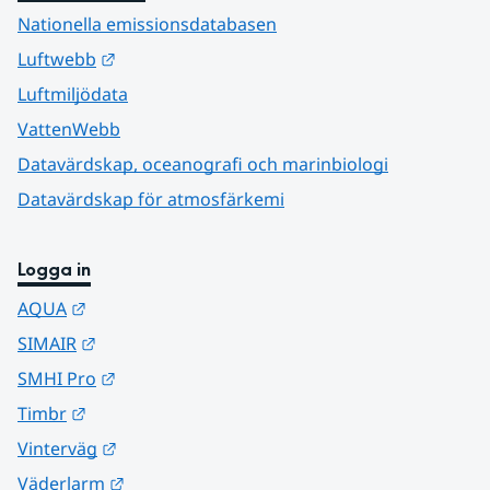
Nationella emissionsdatabasen
Länk till annan webbplats.
Luftwebb
Luftmiljödata
VattenWebb
Datavärdskap, oceanografi och marinbiologi
Datavärdskap för atmosfärkemi
Logga in
Länk till annan webbplats.
AQUA
Länk till annan webbplats.
SIMAIR
Länk till annan webbplats.
SMHI Pro
Länk till annan webbplats.
Timbr
Länk till annan webbplats.
Vinterväg
Länk till annan webbplats.
Väderlarm