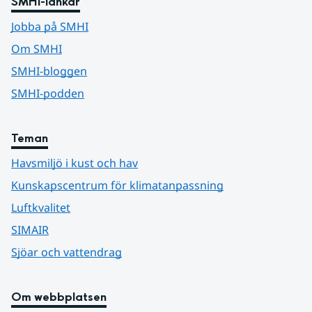
SMHI-länkar
Jobba på SMHI
Om SMHI
SMHI-bloggen
SMHI-podden
Teman
Havsmiljö i kust och hav
Kunskapscentrum för klimatanpassning
Luftkvalitet
SIMAIR
Sjöar och vattendrag
Om webbplatsen