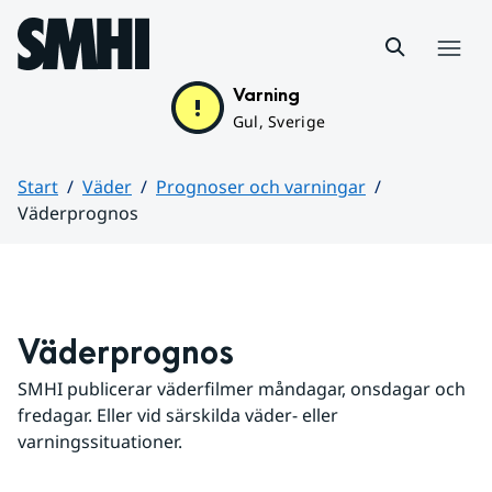
Hoppa till sidans innehåll
Meny
Varning
Gul, Sverige
Start
Väder
Prognoser och varningar
Väderprognos
Huvudinnehåll
Väderprognos
SMHI publicerar väderfilmer måndagar, onsdagar och 
fredagar. Eller vid särskilda väder- eller 
varningssituationer.