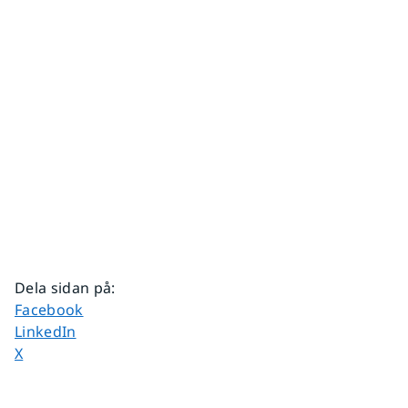
Dela sidan på
:
Dela sidan på
Facebook
Dela sidan på
LinkedIn
Dela sidan på
X