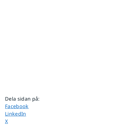
Dela sidan på
:
Dela sidan på
Facebook
Dela sidan på
LinkedIn
Dela sidan på
X