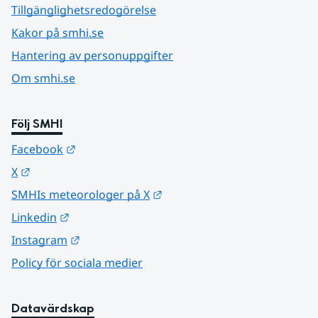
Tillgänglighetsredogörelse
Kakor på smhi.se
Hantering av personuppgifter
Om smhi.se
Följ SMHI
Länk till annan webbplats.
Facebook
Länk till annan webbplats.
X
Länk till annan webbplats.
SMHIs meteorologer på X
Länk till annan webbplats.
Linkedin
Länk till annan webbplats.
Instagram
Policy för sociala medier
Datavärdskap