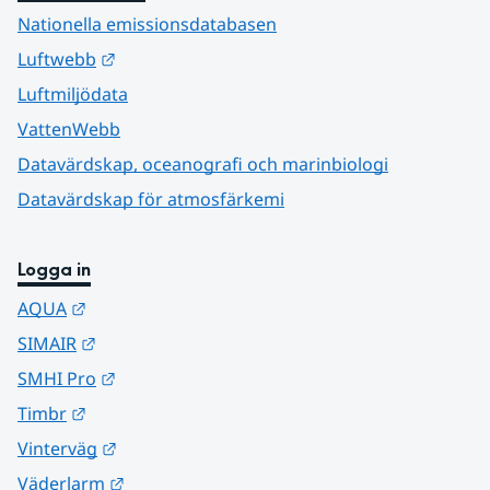
Nationella emissionsdatabasen
Länk till annan webbplats.
Luftwebb
Luftmiljödata
VattenWebb
Datavärdskap, oceanografi och marinbiologi
Datavärdskap för atmosfärkemi
Logga in
Länk till annan webbplats.
AQUA
Länk till annan webbplats.
SIMAIR
Länk till annan webbplats.
SMHI Pro
Länk till annan webbplats.
Timbr
Länk till annan webbplats.
Vinterväg
Länk till annan webbplats.
Väderlarm