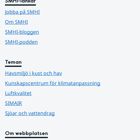
SMHI-länkar
Jobba på SMHI
Om SMHI
SMHI-bloggen
SMHI-podden
Teman
Havsmiljö i kust och hav
Kunskapscentrum för klimatanpassning
Luftkvalitet
SIMAIR
Sjöar och vattendrag
Om webbplatsen