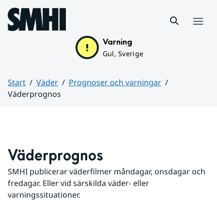
Hoppa till sidans innehåll
Meny
Varning
Gul, Sverige
Start
Väder
Prognoser och varningar
Väderprognos
Huvudinnehåll
Väderprognos
SMHI publicerar väderfilmer måndagar, onsdagar och 
fredagar. Eller vid särskilda väder- eller 
varningssituationer.