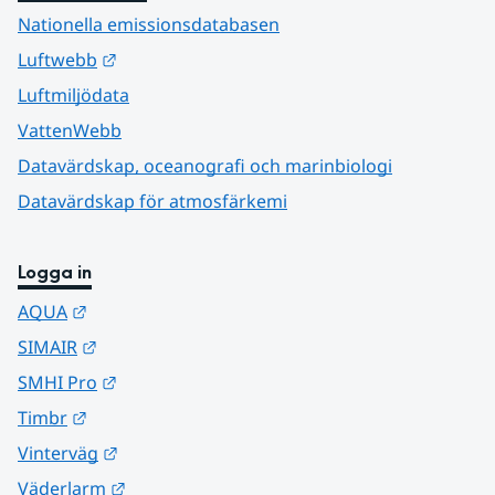
Nationella emissionsdatabasen
Länk till annan webbplats.
Luftwebb
Luftmiljödata
VattenWebb
Datavärdskap, oceanografi och marinbiologi
Datavärdskap för atmosfärkemi
Logga in
Länk till annan webbplats.
AQUA
Länk till annan webbplats.
SIMAIR
Länk till annan webbplats.
SMHI Pro
Länk till annan webbplats.
Timbr
Länk till annan webbplats.
Vinterväg
Länk till annan webbplats.
Väderlarm