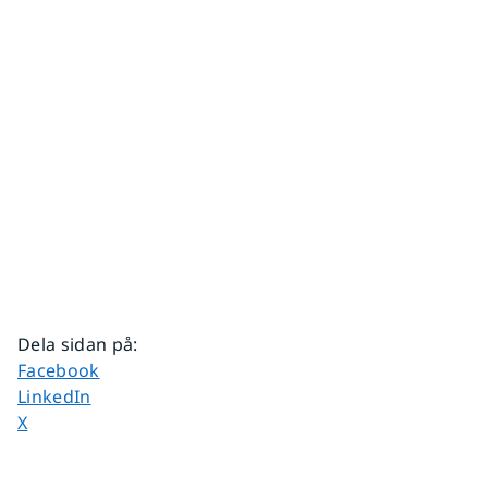
Dela sidan på
:
Dela sidan på
Facebook
Dela sidan på
LinkedIn
Dela sidan på
X