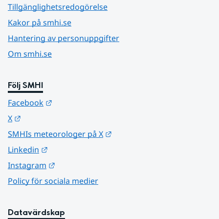
Tillgänglighetsredogörelse
Kakor på smhi.se
Hantering av personuppgifter
Om smhi.se
Följ SMHI
Länk till annan webbplats.
Facebook
Länk till annan webbplats.
X
Länk till annan webbplats.
SMHIs meteorologer på X
Länk till annan webbplats.
Linkedin
Länk till annan webbplats.
Instagram
Policy för sociala medier
Datavärdskap