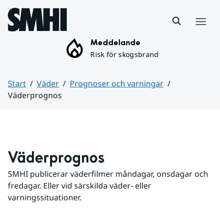
Hoppa till sidans innehåll
Meny
Meddelande
Risk för skogsbrand
Start
Väder
Prognoser och varningar
Väderprognos
Huvudinnehåll
Väderprognos
SMHI publicerar väderfilmer måndagar, onsdagar och 
fredagar. Eller vid särskilda väder- eller 
varningssituationer.