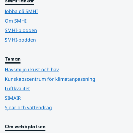
SMHI-länkar
Jobba på SMHI
Om SMHI
SMHI-bloggen
SMHI-podden
Teman
Havsmiljö i kust och hav
Kunskapscentrum för klimatanpassning
Luftkvalitet
SIMAIR
Sjöar och vattendrag
Om webbplatsen