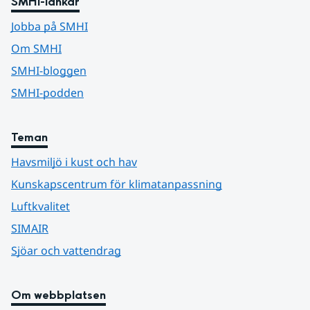
SMHI-länkar
Jobba på SMHI
Om SMHI
SMHI-bloggen
SMHI-podden
Teman
Havsmiljö i kust och hav
Kunskapscentrum för klimatanpassning
Luftkvalitet
SIMAIR
Sjöar och vattendrag
Om webbplatsen