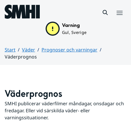
Hoppa till sidans innehåll
Meny
Varning
Gul, Sverige
Start
Väder
Prognoser och varningar
Väderprognos
Huvudinnehåll
Väderprognos
SMHI publicerar väderfilmer måndagar, onsdagar och 
fredagar. Eller vid särskilda väder- eller 
varningssituationer.