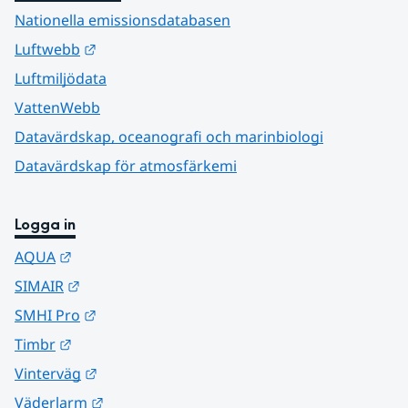
Nationella emissionsdatabasen
Länk till annan webbplats.
Luftwebb
Luftmiljödata
VattenWebb
Datavärdskap, oceanografi och marinbiologi
Datavärdskap för atmosfärkemi
Logga in
Länk till annan webbplats.
AQUA
Länk till annan webbplats.
SIMAIR
Länk till annan webbplats.
SMHI Pro
Länk till annan webbplats.
Timbr
Länk till annan webbplats.
Vinterväg
Länk till annan webbplats.
Väderlarm