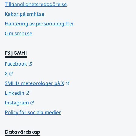
Tillgänglighetsredogörelse
Kakor på smhi.se
Hantering av personuppgifter
Om smhi.se
Följ SMHI
Länk till annan webbplats.
Facebook
Länk till annan webbplats.
X
Länk till annan webbplats.
SMHIs meteorologer på X
Länk till annan webbplats.
Linkedin
Länk till annan webbplats.
Instagram
Policy för sociala medier
Datavärdskap