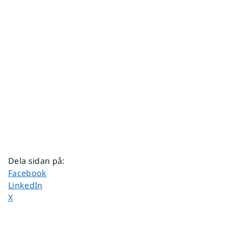
Dela sidan på
:
Dela sidan på
Facebook
Dela sidan på
LinkedIn
Dela sidan på
X