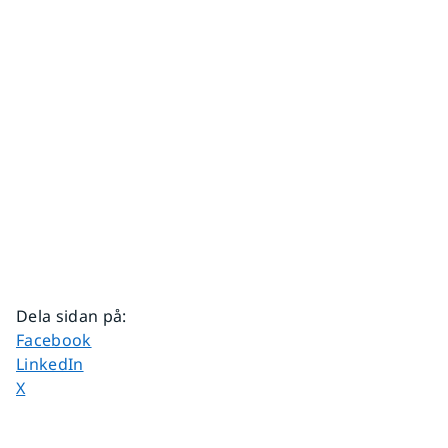
Dela sidan på
:
Dela sidan på
Facebook
Dela sidan på
LinkedIn
Dela sidan på
X