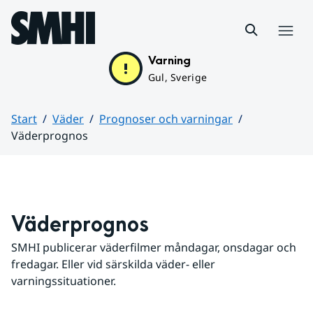
Hoppa till sidans innehåll
Meny
Varning
Gul, Sverige
Start
Väder
Prognoser och varningar
Väderprognos
Huvudinnehåll
Väderprognos
SMHI publicerar väderfilmer måndagar, onsdagar och 
fredagar. Eller vid särskilda väder- eller 
varningssituationer.