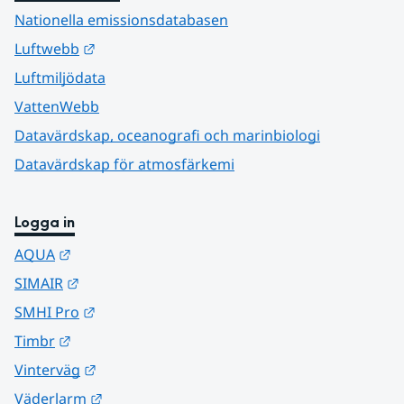
Nationella emissionsdatabasen
Länk till annan webbplats.
Luftwebb
Luftmiljödata
VattenWebb
Datavärdskap, oceanografi och marinbiologi
Datavärdskap för atmosfärkemi
Logga in
Länk till annan webbplats.
AQUA
Länk till annan webbplats.
SIMAIR
Länk till annan webbplats.
SMHI Pro
Länk till annan webbplats.
Timbr
Länk till annan webbplats.
Vinterväg
Länk till annan webbplats.
Väderlarm