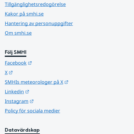
Tillgänglighetsredogörelse
Kakor på smhi.se
Hantering av personuppgifter
Om smhi.se
Följ SMHI
Länk till annan webbplats.
Facebook
Länk till annan webbplats.
X
Länk till annan webbplats.
SMHIs meteorologer på X
Länk till annan webbplats.
Linkedin
Länk till annan webbplats.
Instagram
Policy för sociala medier
Datavärdskap