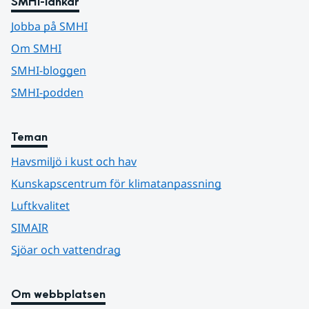
SMHI-länkar
Jobba på SMHI
Om SMHI
SMHI-bloggen
SMHI-podden
Teman
Havsmiljö i kust och hav
Kunskapscentrum för klimatanpassning
Luftkvalitet
SIMAIR
Sjöar och vattendrag
Om webbplatsen