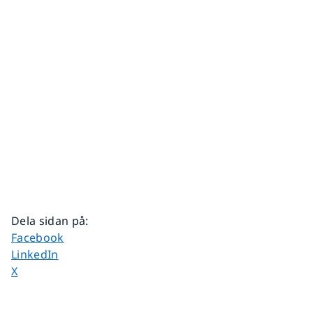
Dela sidan på
:
Dela sidan på
Facebook
Dela sidan på
LinkedIn
Dela sidan på
X