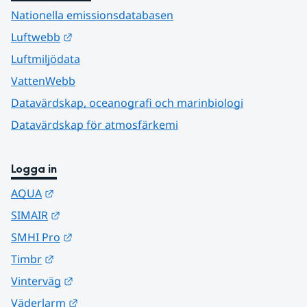
Nationella emissionsdatabasen
Länk till annan webbplats.
Luftwebb
Luftmiljödata
VattenWebb
Datavärdskap, oceanografi och marinbiologi
Datavärdskap för atmosfärkemi
Logga in
Länk till annan webbplats.
AQUA
Länk till annan webbplats.
SIMAIR
Länk till annan webbplats.
SMHI Pro
Länk till annan webbplats.
Timbr
Länk till annan webbplats.
Vinterväg
Länk till annan webbplats.
Väderlarm