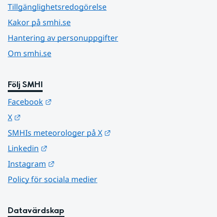
Tillgänglighetsredogörelse
Kakor på smhi.se
Hantering av personuppgifter
Om smhi.se
Följ SMHI
Länk till annan webbplats.
Facebook
Länk till annan webbplats.
X
Länk till annan webbplats.
SMHIs meteorologer på X
Länk till annan webbplats.
Linkedin
Länk till annan webbplats.
Instagram
Policy för sociala medier
Datavärdskap