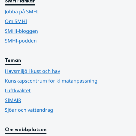
SMHI-länkar
Jobba på SMHI
Om SMHI
SMHI-bloggen
SMHI-podden
Teman
Havsmiljö i kust och hav
Kunskapscentrum för klimatanpassning
Luftkvalitet
SIMAIR
Sjöar och vattendrag
Om webbplatsen