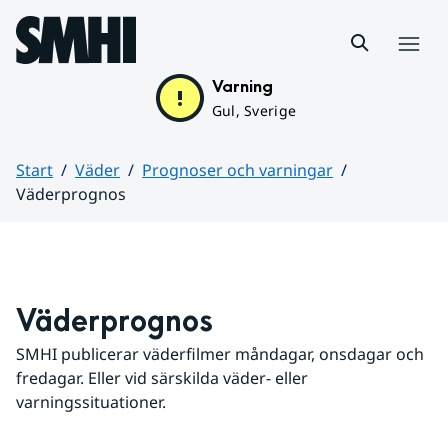
Hoppa till sidans innehåll
Meny
Varning
Gul, Sverige
Start
Väder
Prognoser och varningar
Väderprognos
Huvudinnehåll
Väderprognos
SMHI publicerar väderfilmer måndagar, onsdagar och 
fredagar. Eller vid särskilda väder- eller 
varningssituationer.