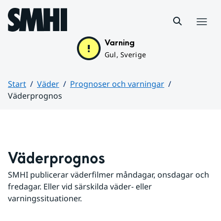
Hoppa till sidans innehåll
Meny
Varning
Gul, Sverige
Start
Väder
Prognoser och varningar
Väderprognos
Huvudinnehåll
Väderprognos
SMHI publicerar väderfilmer måndagar, onsdagar och 
fredagar. Eller vid särskilda väder- eller 
varningssituationer.