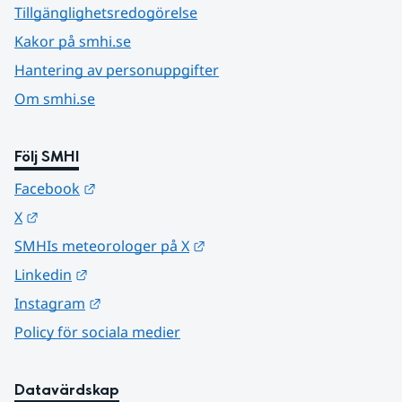
Tillgänglighetsredogörelse
Kakor på smhi.se
Hantering av personuppgifter
Om smhi.se
Följ SMHI
Länk till annan webbplats.
Facebook
Länk till annan webbplats.
X
Länk till annan webbplats.
SMHIs meteorologer på X
Länk till annan webbplats.
Linkedin
Länk till annan webbplats.
Instagram
Policy för sociala medier
Datavärdskap