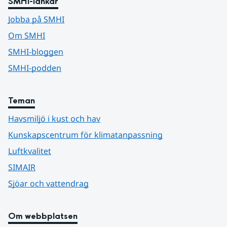
SMHI-länkar
Jobba på SMHI
Om SMHI
SMHI-bloggen
SMHI-podden
Teman
Havsmiljö i kust och hav
Kunskapscentrum för klimatanpassning
Luftkvalitet
SIMAIR
Sjöar och vattendrag
Om webbplatsen