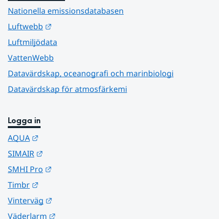
Nationella emissionsdatabasen
Länk till annan webbplats.
Luftwebb
Luftmiljödata
VattenWebb
Datavärdskap, oceanografi och marinbiologi
Datavärdskap för atmosfärkemi
Logga in
Länk till annan webbplats.
AQUA
Länk till annan webbplats.
SIMAIR
Länk till annan webbplats.
SMHI Pro
Länk till annan webbplats.
Timbr
Länk till annan webbplats.
Vinterväg
Länk till annan webbplats.
Väderlarm