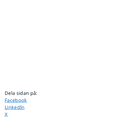
Dela sidan på
:
Dela sidan på
Facebook
Dela sidan på
LinkedIn
Dela sidan på
X