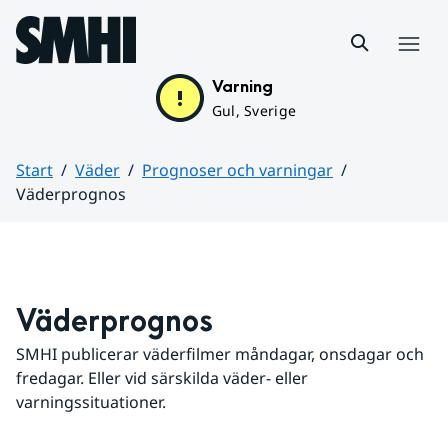
Hoppa till sidans innehåll
Meny
Varning
Gul, Sverige
Start
Väder
Prognoser och varningar
Väderprognos
Huvudinnehåll
Väderprognos
SMHI publicerar väderfilmer måndagar, onsdagar och 
fredagar. Eller vid särskilda väder- eller 
varningssituationer.