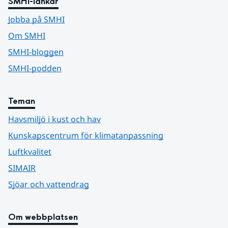
SMHI-länkar
Jobba på SMHI
Om SMHI
SMHI-bloggen
SMHI-podden
Teman
Havsmiljö i kust och hav
Kunskapscentrum för klimatanpassning
Luftkvalitet
SIMAIR
Sjöar och vattendrag
Om webbplatsen