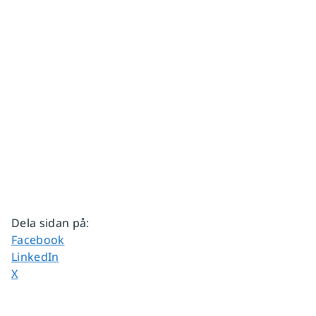
Dela sidan på
:
Dela sidan på
Facebook
Dela sidan på
LinkedIn
Dela sidan på
X