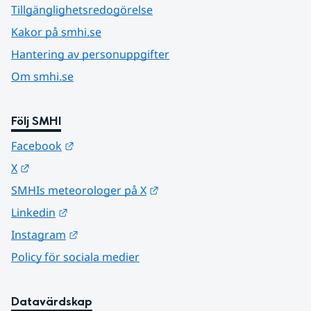
Tillgänglighetsredogörelse
Kakor på smhi.se
Hantering av personuppgifter
Om smhi.se
Följ SMHI
Länk till annan webbplats.
Facebook
Länk till annan webbplats.
X
Länk till annan webbplats.
SMHIs meteorologer på X
Länk till annan webbplats.
Linkedin
Länk till annan webbplats.
Instagram
Policy för sociala medier
Datavärdskap