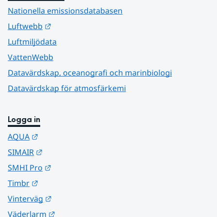
Nationella emissionsdatabasen
Länk till annan webbplats.
Luftwebb
Luftmiljödata
VattenWebb
Datavärdskap, oceanografi och marinbiologi
Datavärdskap för atmosfärkemi
Logga in
Länk till annan webbplats.
AQUA
Länk till annan webbplats.
SIMAIR
Länk till annan webbplats.
SMHI Pro
Länk till annan webbplats.
Timbr
Länk till annan webbplats.
Vinterväg
Länk till annan webbplats.
Väderlarm