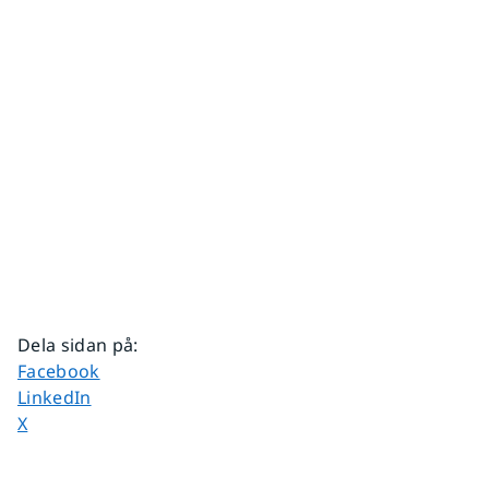
Dela sidan på
:
Dela sidan på
Facebook
Dela sidan på
LinkedIn
Dela sidan på
X