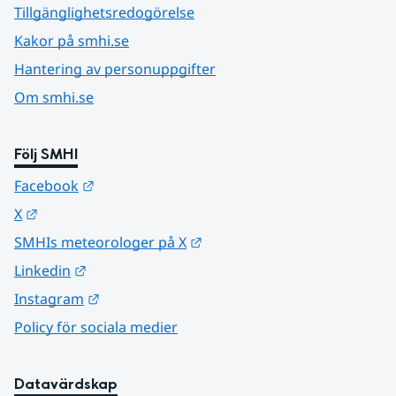
Tillgänglighetsredogörelse
Kakor på smhi.se
Hantering av personuppgifter
Om smhi.se
Följ SMHI
Länk till annan webbplats.
Facebook
Länk till annan webbplats.
X
Länk till annan webbplats.
SMHIs meteorologer på X
Länk till annan webbplats.
Linkedin
Länk till annan webbplats.
Instagram
Policy för sociala medier
Datavärdskap