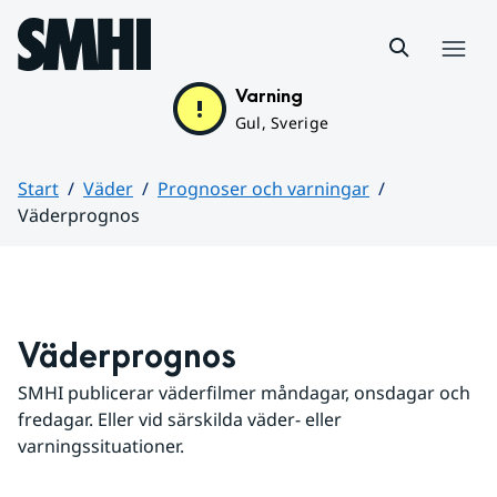
Hoppa till sidans innehåll
Meny
Varning
Gul, Sverige
Start
Väder
Prognoser och varningar
Väderprognos
Huvudinnehåll
Väderprognos
SMHI publicerar väderfilmer måndagar, onsdagar och 
fredagar. Eller vid särskilda väder- eller 
varningssituationer.