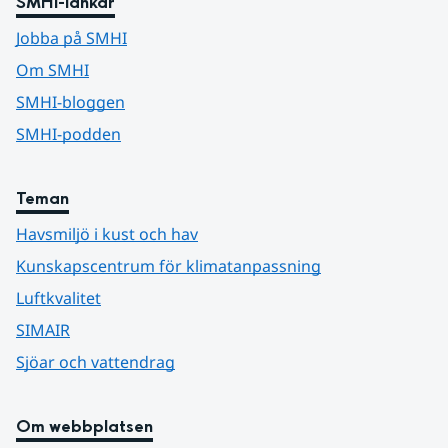
SMHI-länkar
Jobba på SMHI
Om SMHI
SMHI-bloggen
SMHI-podden
Teman
Havsmiljö i kust och hav
Kunskapscentrum för klimatanpassning
Luftkvalitet
SIMAIR
Sjöar och vattendrag
Om webbplatsen