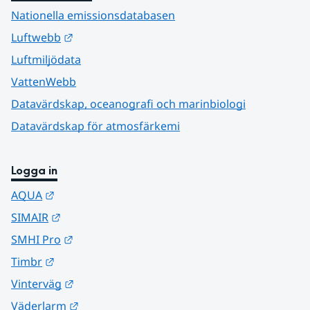
Nationella emissionsdatabasen
Länk till annan webbplats.
Luftwebb
Luftmiljödata
VattenWebb
Datavärdskap, oceanografi och marinbiologi
Datavärdskap för atmosfärkemi
Logga in
Länk till annan webbplats.
AQUA
Länk till annan webbplats.
SIMAIR
Länk till annan webbplats.
SMHI Pro
Länk till annan webbplats.
Timbr
Länk till annan webbplats.
Vinterväg
Länk till annan webbplats.
Väderlarm