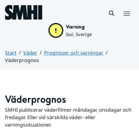
Hoppa till sidans innehåll
Meny
Varning
Gul, Sverige
Start
Väder
Prognoser och varningar
Väderprognos
Huvudinnehåll
Väderprognos
SMHI publicerar väderfilmer måndagar, onsdagar och 
fredagar. Eller vid särskilda väder- eller 
varningssituationer.