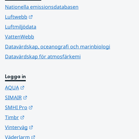
Nationella emissionsdatabasen
Länk till annan webbplats.
Luftwebb
Luftmiljödata
VattenWebb
Datavärdskap, oceanografi och marinbiologi
Datavärdskap för atmosfärkemi
Logga in
Länk till annan webbplats.
AQUA
Länk till annan webbplats.
SIMAIR
Länk till annan webbplats.
SMHI Pro
Länk till annan webbplats.
Timbr
Länk till annan webbplats.
Vinterväg
Länk till annan webbplats.
Väderlarm