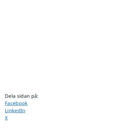
Dela sidan på
:
Dela sidan på
Facebook
Dela sidan på
LinkedIn
Dela sidan på
X