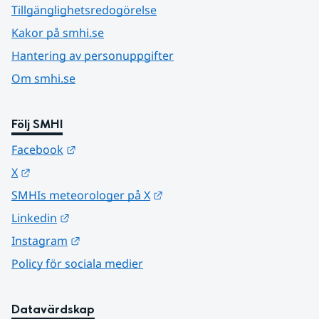
Tillgänglighetsredogörelse
Kakor på smhi.se
Hantering av personuppgifter
Om smhi.se
Följ SMHI
Länk till annan webbplats.
Facebook
Länk till annan webbplats.
X
Länk till annan webbplats.
SMHIs meteorologer på X
Länk till annan webbplats.
Linkedin
Länk till annan webbplats.
Instagram
Policy för sociala medier
Datavärdskap