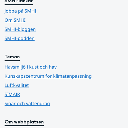
SMHI-länkar
Jobba på SMHI
Om SMHI
SMHI-bloggen
SMHI-podden
Teman
Havsmiljö i kust och hav
Kunskapscentrum för klimatanpassning
Luftkvalitet
SIMAIR
Sjöar och vattendrag
Om webbplatsen