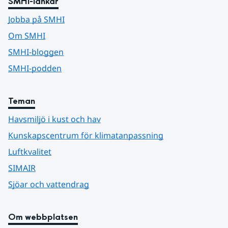
SMHI-länkar
Jobba på SMHI
Om SMHI
SMHI-bloggen
SMHI-podden
Teman
Havsmiljö i kust och hav
Kunskapscentrum för klimatanpassning
Luftkvalitet
SIMAIR
Sjöar och vattendrag
Om webbplatsen