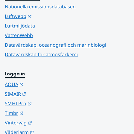
Nationella emissionsdatabasen
Länk till annan webbplats.
Luftwebb
Luftmiljödata
VattenWebb
Datavärdskap, oceanografi och marinbiologi
Datavärdskap för atmosfärkemi
Logga in
Länk till annan webbplats.
AQUA
Länk till annan webbplats.
SIMAIR
Länk till annan webbplats.
SMHI Pro
Länk till annan webbplats.
Timbr
Länk till annan webbplats.
Vinterväg
Länk till annan webbplats.
Väderlarm