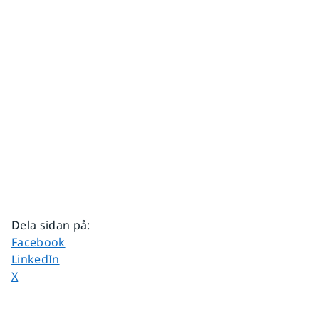
Dela sidan på
:
Dela sidan på
Facebook
Dela sidan på
LinkedIn
Dela sidan på
X