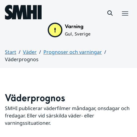
Hoppa till sidans innehåll
Meny
Varning
Gul, Sverige
Start
Väder
Prognoser och varningar
Väderprognos
Huvudinnehåll
Väderprognos
SMHI publicerar väderfilmer måndagar, onsdagar och 
fredagar. Eller vid särskilda väder- eller 
varningssituationer.