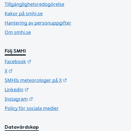
Tillgänglighetsredogörelse
Kakor på smhi.se
Hantering av personuppgifter
Om smhi.se
Följ SMHI
Länk till annan webbplats.
Facebook
Länk till annan webbplats.
X
Länk till annan webbplats.
SMHIs meteorologer på X
Länk till annan webbplats.
Linkedin
Länk till annan webbplats.
Instagram
Policy för sociala medier
Datavärdskap