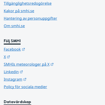
Tillgänglighetsredogörelse
Kakor på smhi.se
Hantering av personuppgifter
Om smhi.se
Följ SMHI
Länk till annan webbplats.
Facebook
Länk till annan webbplats.
X
Länk till annan webbplats.
SMHIs meteorologer på X
Länk till annan webbplats.
Linkedin
Länk till annan webbplats.
Instagram
Policy för sociala medier
Datavärdskap