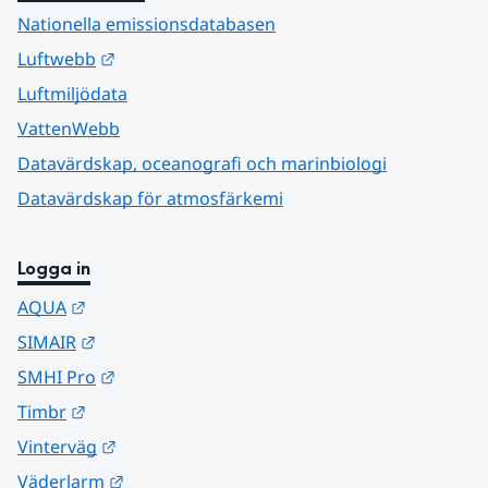
Nationella emissionsdatabasen
Länk till annan webbplats.
Luftwebb
Luftmiljödata
VattenWebb
Datavärdskap, oceanografi och marinbiologi
Datavärdskap för atmosfärkemi
Logga in
Länk till annan webbplats.
AQUA
Länk till annan webbplats.
SIMAIR
Länk till annan webbplats.
SMHI Pro
Länk till annan webbplats.
Timbr
Länk till annan webbplats.
Vinterväg
Länk till annan webbplats.
Väderlarm