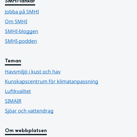
SMHI-länkar
Jobba på SMHI
Om SMHI
SMHI-bloggen
SMHI-podden
Teman
Havsmiljö i kust och hav
Kunskapscentrum för klimatanpassning
Luftkvalitet
SIMAIR
Sjöar och vattendrag
Om webbplatsen