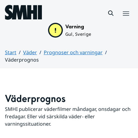
Hoppa till sidans innehåll
Meny
Varning
Gul, Sverige
Start
Väder
Prognoser och varningar
Väderprognos
Huvudinnehåll
Väderprognos
SMHI publicerar väderfilmer måndagar, onsdagar och 
fredagar. Eller vid särskilda väder- eller 
varningssituationer.