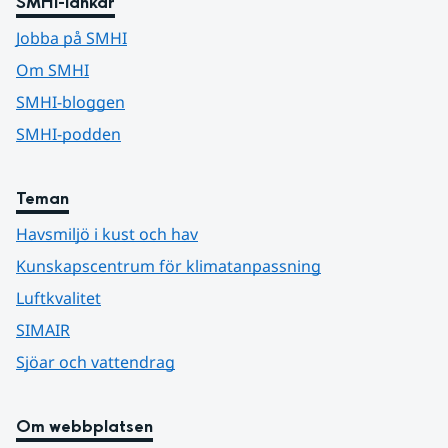
SMHI-länkar
Jobba på SMHI
Om SMHI
SMHI-bloggen
SMHI-podden
Teman
Havsmiljö i kust och hav
Kunskapscentrum för klimatanpassning
Luftkvalitet
SIMAIR
Sjöar och vattendrag
Om webbplatsen