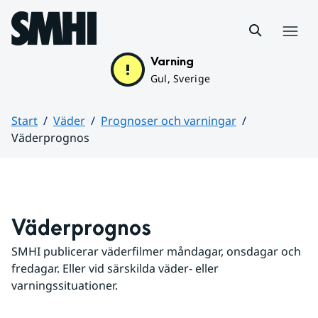
Hoppa till sidans innehåll
Meny
Varning
Gul, Sverige
Start
Väder
Prognoser och varningar
Väderprognos
Huvudinnehåll
Väderprognos
SMHI publicerar väderfilmer måndagar, onsdagar och 
fredagar. Eller vid särskilda väder- eller 
varningssituationer.