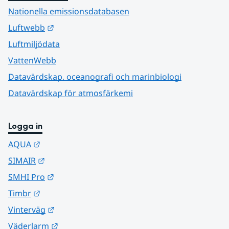
Nationella emissionsdatabasen
Länk till annan webbplats.
Luftwebb
Luftmiljödata
VattenWebb
Datavärdskap, oceanografi och marinbiologi
Datavärdskap för atmosfärkemi
Logga in
Länk till annan webbplats.
AQUA
Länk till annan webbplats.
SIMAIR
Länk till annan webbplats.
SMHI Pro
Länk till annan webbplats.
Timbr
Länk till annan webbplats.
Vinterväg
Länk till annan webbplats.
Väderlarm