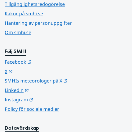
Tillgänglighetsredogörelse
Kakor på smhi.se
Hantering av personuppgifter
Om smhi.se
Följ SMHI
Länk till annan webbplats.
Facebook
Länk till annan webbplats.
X
Länk till annan webbplats.
SMHIs meteorologer på X
Länk till annan webbplats.
Linkedin
Länk till annan webbplats.
Instagram
Policy för sociala medier
Datavärdskap