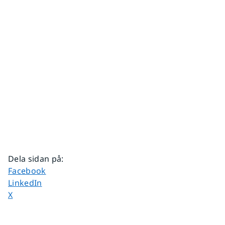
Dela sidan på
:
Dela sidan på
Facebook
Dela sidan på
LinkedIn
Dela sidan på
X