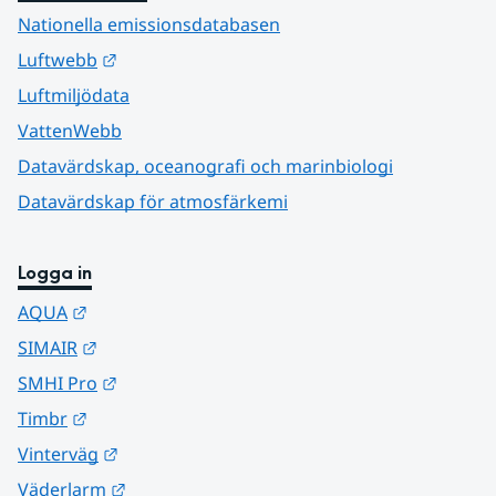
Nationella emissionsdatabasen
Länk till annan webbplats.
Luftwebb
Luftmiljödata
VattenWebb
Datavärdskap, oceanografi och marinbiologi
Datavärdskap för atmosfärkemi
Logga in
Länk till annan webbplats.
AQUA
Länk till annan webbplats.
SIMAIR
Länk till annan webbplats.
SMHI Pro
Länk till annan webbplats.
Timbr
Länk till annan webbplats.
Vinterväg
Länk till annan webbplats.
Väderlarm