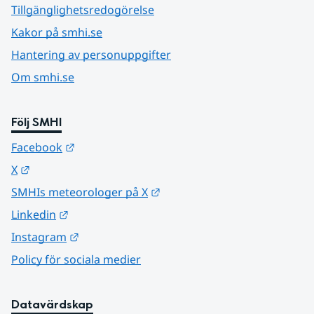
Tillgänglighetsredogörelse
Kakor på smhi.se
Hantering av personuppgifter
Om smhi.se
Följ SMHI
Länk till annan webbplats.
Facebook
Länk till annan webbplats.
X
Länk till annan webbplats.
SMHIs meteorologer på X
Länk till annan webbplats.
Linkedin
Länk till annan webbplats.
Instagram
Policy för sociala medier
Datavärdskap