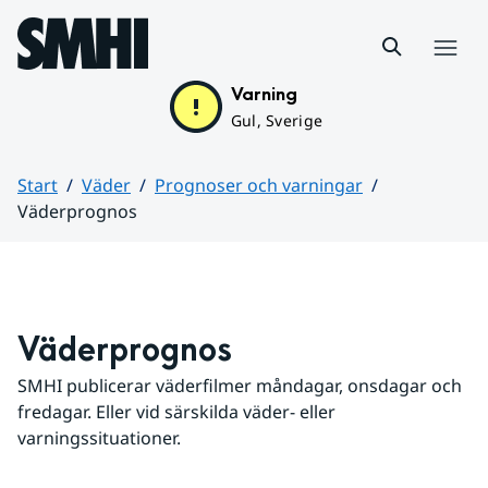
Hoppa till sidans innehåll
Meny
Varning
Gul, Sverige
Start
Väder
Prognoser och varningar
Väderprognos
Huvudinnehåll
Väderprognos
SMHI publicerar väderfilmer måndagar, onsdagar och 
fredagar. Eller vid särskilda väder- eller 
varningssituationer.