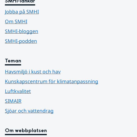
SMHI-länkar
Jobba på SMHI
Om SMHI
SMHI-bloggen
SMHI-podden
Teman
Havsmiljö i kust och hav
Kunskapscentrum för klimatanpassning
Luftkvalitet
SIMAIR
Sjöar och vattendrag
Om webbplatsen