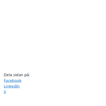
Dela sidan på
:
Dela sidan på
Facebook
Dela sidan på
LinkedIn
Dela sidan på
X