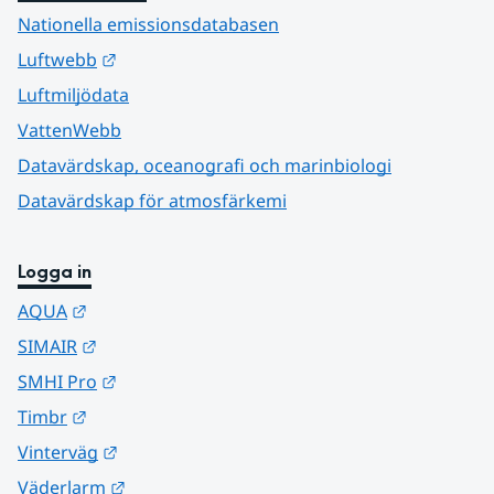
Nationella emissionsdatabasen
Länk till annan webbplats.
Luftwebb
Luftmiljödata
VattenWebb
Datavärdskap, oceanografi och marinbiologi
Datavärdskap för atmosfärkemi
Logga in
Länk till annan webbplats.
AQUA
Länk till annan webbplats.
SIMAIR
Länk till annan webbplats.
SMHI Pro
Länk till annan webbplats.
Timbr
Länk till annan webbplats.
Vinterväg
Länk till annan webbplats.
Väderlarm