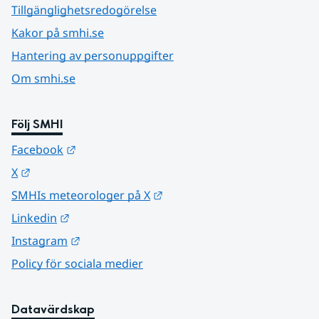
Tillgänglighetsredogörelse
Kakor på smhi.se
Hantering av personuppgifter
Om smhi.se
Följ SMHI
Länk till annan webbplats.
Facebook
Länk till annan webbplats.
X
Länk till annan webbplats.
SMHIs meteorologer på X
Länk till annan webbplats.
Linkedin
Länk till annan webbplats.
Instagram
Policy för sociala medier
Datavärdskap