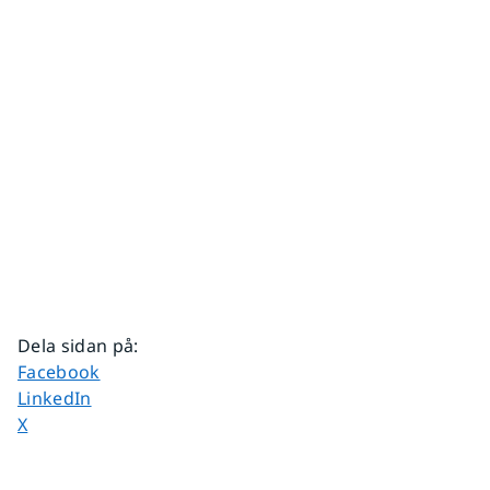
Dela sidan på
:
Dela sidan på
Facebook
Dela sidan på
LinkedIn
Dela sidan på
X