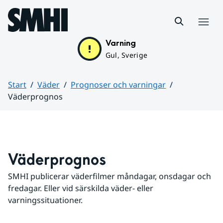
Hoppa till sidans innehåll
Meny
Varning
Gul, Sverige
Start
Väder
Prognoser och varningar
Väderprognos
Huvudinnehåll
Väderprognos
SMHI publicerar väderfilmer måndagar, onsdagar och 
fredagar. Eller vid särskilda väder- eller 
varningssituationer.