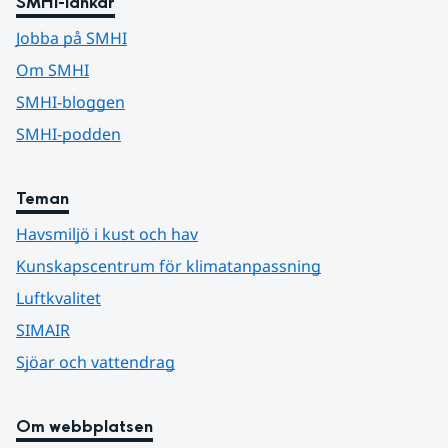
SMHI-länkar
Jobba på SMHI
Om SMHI
SMHI-bloggen
SMHI-podden
Teman
Havsmiljö i kust och hav
Kunskapscentrum för klimatanpassning
Luftkvalitet
SIMAIR
Sjöar och vattendrag
Om webbplatsen