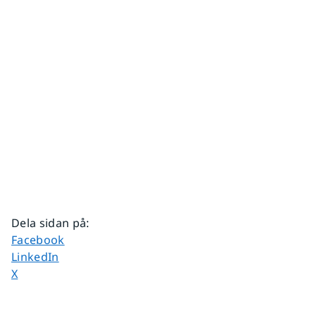
Dela sidan på
:
Dela sidan på
Facebook
Dela sidan på
LinkedIn
Dela sidan på
X