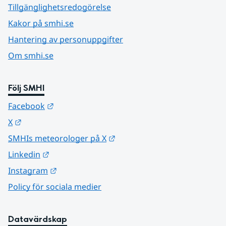
Tillgänglighetsredogörelse
Kakor på smhi.se
Hantering av personuppgifter
Om smhi.se
Följ SMHI
Länk till annan webbplats.
Facebook
Länk till annan webbplats.
X
Länk till annan webbplats.
SMHIs meteorologer på X
Länk till annan webbplats.
Linkedin
Länk till annan webbplats.
Instagram
Policy för sociala medier
Datavärdskap