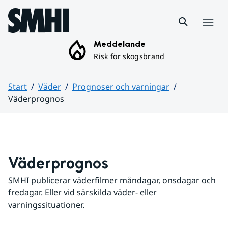
Hoppa till sidans innehåll
Meny
Meddelande
Risk för skogsbrand
Start
Väder
Prognoser och varningar
Väderprognos
Huvudinnehåll
Väderprognos
SMHI publicerar väderfilmer måndagar, onsdagar och 
fredagar. Eller vid särskilda väder- eller 
varningssituationer.