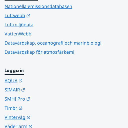
Nationella emissionsdatabasen
Länk till annan webbplats.
Luftwebb
Luftmiljödata
VattenWebb
Datavärdskap, oceanografi och marinbiologi
Datavärdskap för atmosfärkemi
Logga in
Länk till annan webbplats.
AQUA
Länk till annan webbplats.
SIMAIR
Länk till annan webbplats.
SMHI Pro
Länk till annan webbplats.
Timbr
Länk till annan webbplats.
Vinterväg
Länk till annan webbplats.
Väderlarm