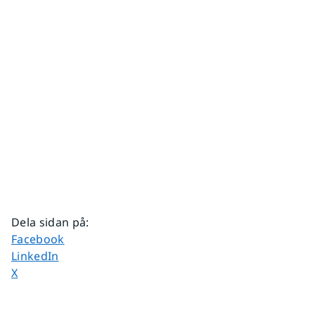
Dela sidan på
:
Dela sidan på
Facebook
Dela sidan på
LinkedIn
Dela sidan på
X