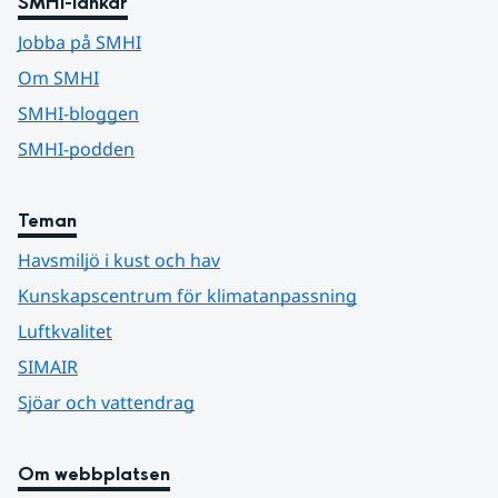
SMHI-länkar
Jobba på SMHI
Om SMHI
SMHI-bloggen
SMHI-podden
Teman
Havsmiljö i kust och hav
Kunskapscentrum för klimatanpassning
Luftkvalitet
SIMAIR
Sjöar och vattendrag
Om webbplatsen