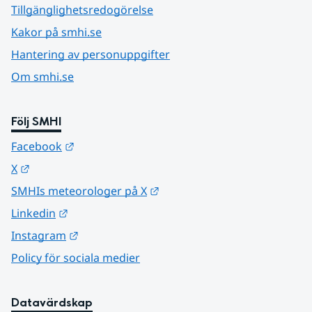
Tillgänglighetsredogörelse
Kakor på smhi.se
Hantering av personuppgifter
Om smhi.se
Följ SMHI
Länk till annan webbplats.
Facebook
Länk till annan webbplats.
X
Länk till annan webbplats.
SMHIs meteorologer på X
Länk till annan webbplats.
Linkedin
Länk till annan webbplats.
Instagram
Policy för sociala medier
Datavärdskap