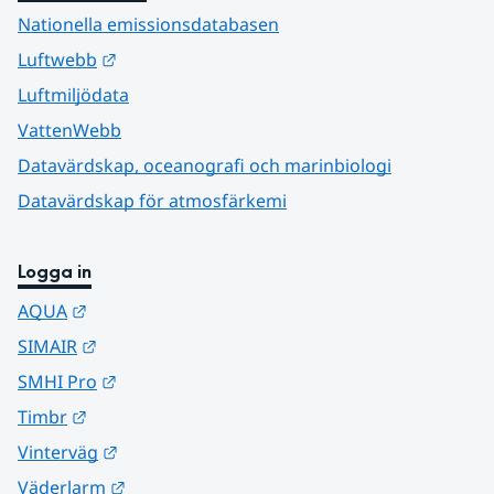
Nationella emissionsdatabasen
Länk till annan webbplats.
Luftwebb
Luftmiljödata
VattenWebb
Datavärdskap, oceanografi och marinbiologi
Datavärdskap för atmosfärkemi
Logga in
Länk till annan webbplats.
AQUA
Länk till annan webbplats.
SIMAIR
Länk till annan webbplats.
SMHI Pro
Länk till annan webbplats.
Timbr
Länk till annan webbplats.
Vinterväg
Länk till annan webbplats.
Väderlarm