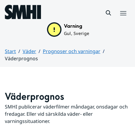
Hoppa till sidans innehåll
Meny
Varning
Gul, Sverige
Start
Väder
Prognoser och varningar
Väderprognos
Huvudinnehåll
Väderprognos
SMHI publicerar väderfilmer måndagar, onsdagar och 
fredagar. Eller vid särskilda väder- eller 
varningssituationer.