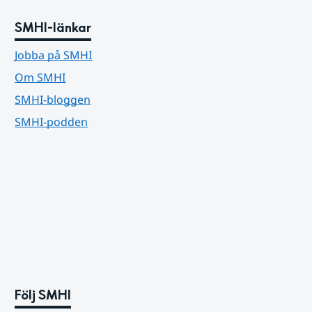
SMHI-länkar
Jobba på SMHI
Om SMHI
SMHI-bloggen
SMHI-podden
Följ SMHI