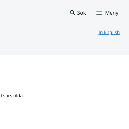
Sök
Meny
In English
 särskilda 