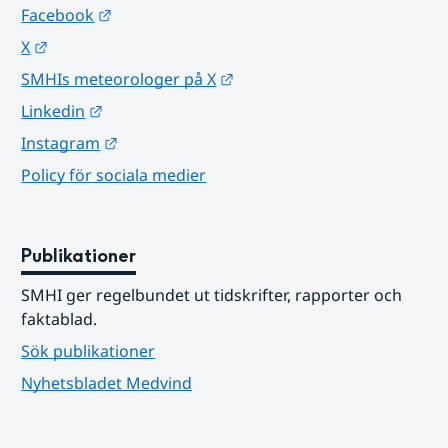
Länk till annan webbplats.
Facebook
Länk till annan webbplats.
X
Länk till annan webbplats.
SMHIs meteorologer på X
Länk till annan webbplats.
Linkedin
Länk till annan webbplats.
Instagram
Policy för sociala medier
Publikationer
SMHI ger regelbundet ut tidskrifter, rapporter och 
faktablad.
Sök publikationer
Nyhetsbladet Medvind