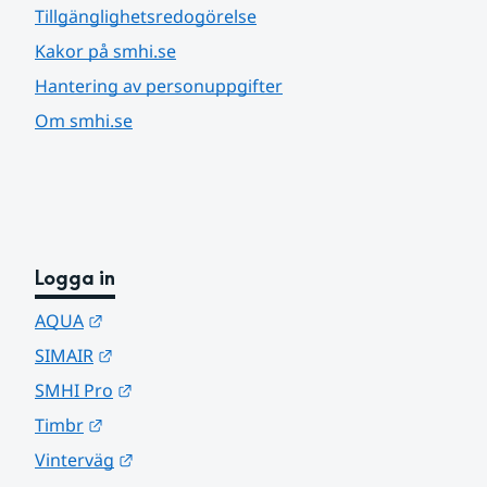
Tillgänglighetsredogörelse
Kakor på smhi.se
Hantering av personuppgifter
Om smhi.se
Logga in
Länk till annan webbplats.
AQUA
Länk till annan webbplats.
SIMAIR
Länk till annan webbplats.
SMHI Pro
Länk till annan webbplats.
Timbr
Länk till annan webbplats.
Vinterväg