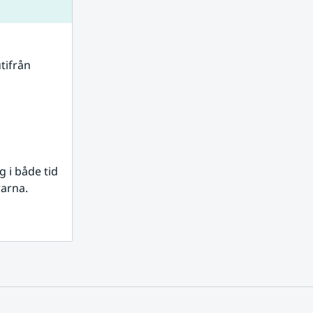
tifrån 
i både tid 
rarna.