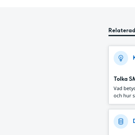
Relaterad
Tolka S
Vad bety
och hur s