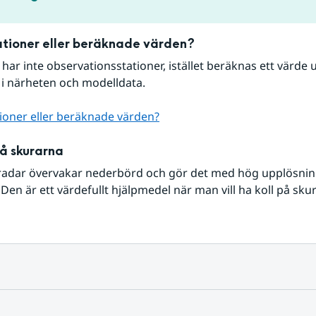
tioner eller beräknade värden?
r har inte observationsstationer, istället beräknas ett värde u
 i närheten och modelldata.
ioner eller beräknade värden?
på skurarna
radar övervakar nederbörd och gör det med hög upplösning 
Den är ett värdefullt hjälpmedel när man vill ha koll på sku