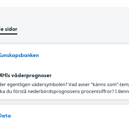
e sidor
Kunskapsbanken
MHIs väderprognoser
der egentligen vädersymbolen? Vad avser ”känns som”-tem
ka du förstå nederbördsprognosens procentsiffror? I denna
Data