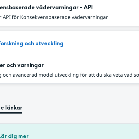
ensbaserade vädervarningar - API
r API för Konsekvensbaserade vädervarningar
Forskning och utveckling
er och varningar
 och avancerad modellutveckling för att du ska veta vad s
e länkar
Lär dig mer