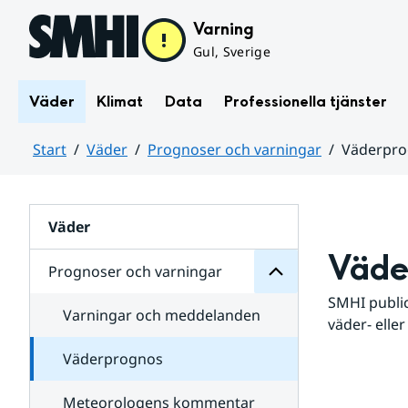
Hoppa till sidans innehåll
Varning
Gul, Sverige
Väder
Klimat
Data
Professionella tjänster
Start
Väder
Prognoser och varningar
Väderpr
varningar
och
Huvudinnehåll
Prognoser
för
Undersidor
Väder
Väde
Prognoser och varningar
SMHI public
Varningar och meddelanden
väder- eller
Väderprognos
Meteorologens kommentar