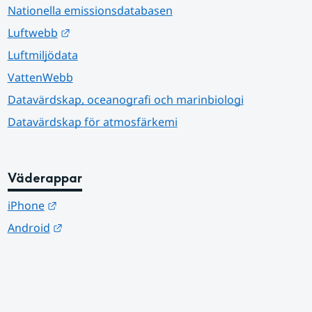
Nationella emissionsdatabasen
Länk till annan webbplats.
Luftwebb
Luftmiljödata
VattenWebb
Datavärdskap, oceanografi och marinbiologi
Datavärdskap för atmosfärkemi
Väderappar
Länk till annan webbplats.
iPhone
Länk till annan webbplats.
Android