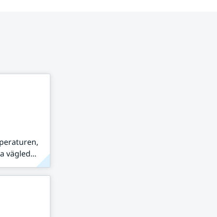
peraturen,
 vägled...