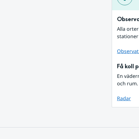
Observa
Alla orte
stationer
Observat
Få koll 
En väder
och rum. 
Radar