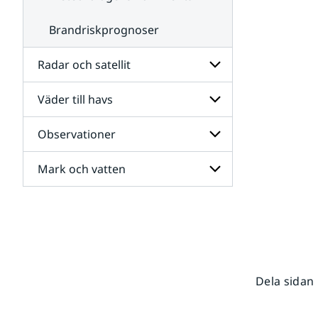
Brandriskprognoser
Radar och satellit
Väder till havs
Undersidor
för
Radar
Observationer
Undersidor
och
för
satellit
Väder
Mark och vatten
Undersidor
till
för
havs
Observationer
Undersidor
för
Mark
och
vatten
Dela sidan