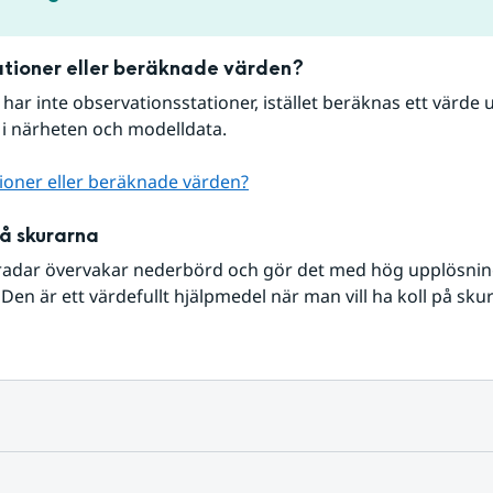
tioner eller beräknade värden?
r har inte observationsstationer, istället beräknas ett värde u
 i närheten och modelldata.
ioner eller beräknade värden?
på skurarna
radar övervakar nederbörd och gör det med hög upplösning 
Den är ett värdefullt hjälpmedel när man vill ha koll på sku