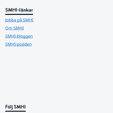
SMHI-länkar
Jobba på SMHI
Om SMHI
SMHI-bloggen
SMHI-podden
Följ SMHI