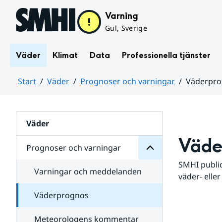
Hoppa till sidans innehåll
Varning
Gul, Sverige
Väder
Klimat
Data
Professionella tjänster
Start
Väder
Prognoser och varningar
Väderpr
varningar
och
Huvudinnehåll
Prognoser
för
Undersidor
Väder
Väde
Prognoser och varningar
SMHI public
Varningar och meddelanden
väder- eller
Väderprognos
Meteorologens kommentar