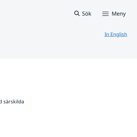
Sök
Meny
In English
 särskilda 