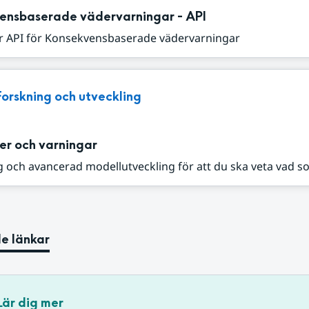
ensbaserade vädervarningar - API
r API för Konsekvensbaserade vädervarningar
Forskning och utveckling
er och varningar
 och avancerad modellutveckling för att du ska veta vad s
e länkar
Lär dig mer