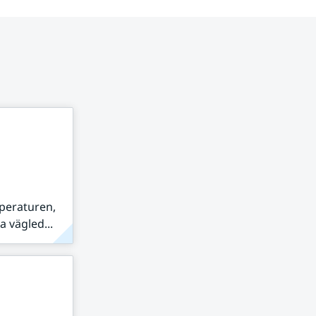
peraturen,
 vägled...