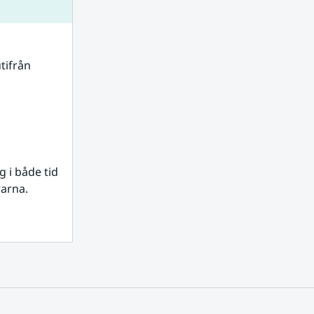
tifrån 
i både tid 
rarna.