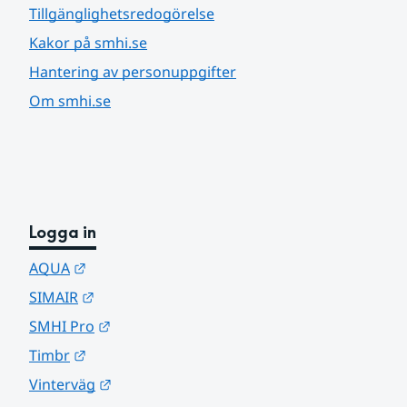
Tillgänglighetsredogörelse
Kakor på smhi.se
Hantering av personuppgifter
Om smhi.se
Logga in
Länk till annan webbplats.
AQUA
Länk till annan webbplats.
SIMAIR
Länk till annan webbplats.
SMHI Pro
Länk till annan webbplats.
Timbr
Länk till annan webbplats.
Vinterväg