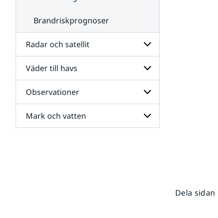
Brandriskprognoser
Radar och satellit
Väder till havs
Undersidor
för
Radar
Observationer
Undersidor
och
för
satellit
Väder
Mark och vatten
Undersidor
till
för
havs
Observationer
Undersidor
för
Mark
och
vatten
Dela sidan