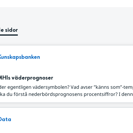
e sidor
Kunskapsbanken
MHIs väderprognoser
der egentligen vädersymbolen? Vad avser ”känns som”-tem
ka du förstå nederbördsprognosens procentsiffror? I denna
Data