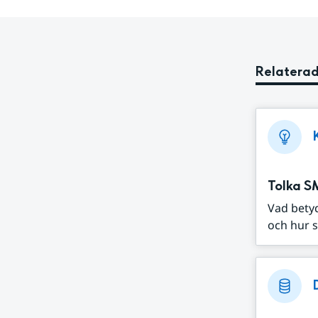
Relaterad
Tolka S
Vad bety
och hur s