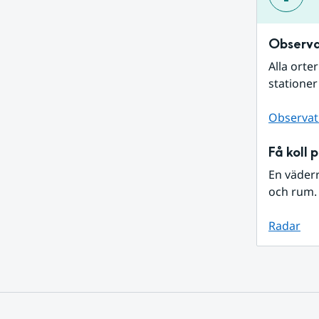
Observa
Alla orte
stationer
Observat
Få koll 
En väder
och rum. 
Radar