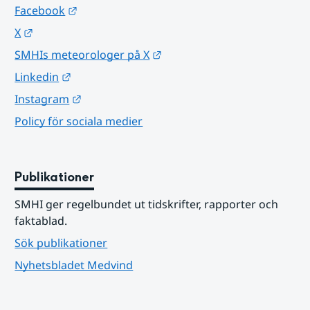
Länk till annan webbplats.
Facebook
Länk till annan webbplats.
X
Länk till annan webbplats.
SMHIs meteorologer på X
Länk till annan webbplats.
Linkedin
Länk till annan webbplats.
Instagram
Policy för sociala medier
Publikationer
SMHI ger regelbundet ut tidskrifter, rapporter och 
faktablad.
Sök publikationer
Nyhetsbladet Medvind