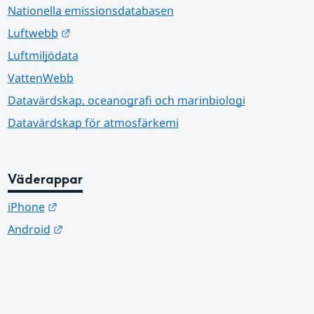
Nationella emissionsdatabasen
Länk till annan webbplats.
Luftwebb
Luftmiljödata
VattenWebb
Datavärdskap, oceanografi och marinbiologi
Datavärdskap för atmosfärkemi
Väderappar
Länk till annan webbplats.
iPhone
Länk till annan webbplats.
Android