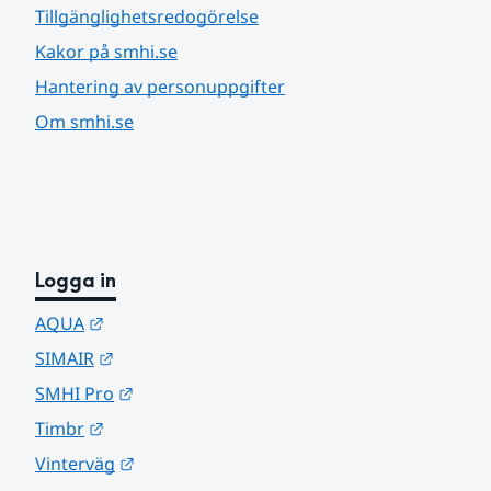
Tillgänglighetsredogörelse
Kakor på smhi.se
Hantering av personuppgifter
Om smhi.se
Logga in
Länk till annan webbplats.
AQUA
Länk till annan webbplats.
SIMAIR
Länk till annan webbplats.
SMHI Pro
Länk till annan webbplats.
Timbr
Länk till annan webbplats.
Vinterväg