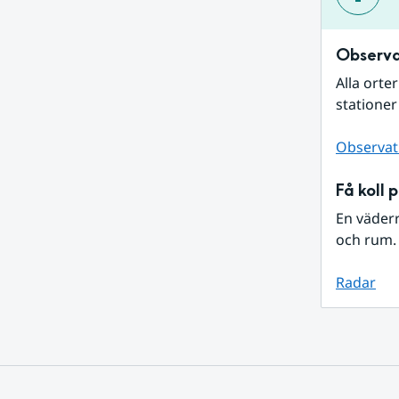
Observa
Alla orte
stationer
Observat
Få koll 
En väder
och rum. 
Radar