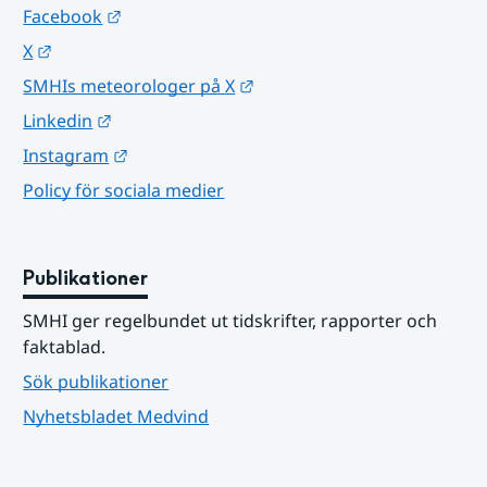
Länk till annan webbplats.
Facebook
Länk till annan webbplats.
X
Länk till annan webbplats.
SMHIs meteorologer på X
Länk till annan webbplats.
Linkedin
Länk till annan webbplats.
Instagram
Policy för sociala medier
Publikationer
SMHI ger regelbundet ut tidskrifter, rapporter och 
faktablad.
Sök publikationer
Nyhetsbladet Medvind