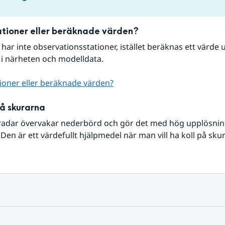
tioner eller beräknade värden?
r har inte observationsstationer, istället beräknas ett värde u
 i närheten och modelldata.
ioner eller beräknade värden?
på skurarna
radar övervakar nederbörd och gör det med hög upplösning 
Den är ett värdefullt hjälpmedel när man vill ha koll på sku