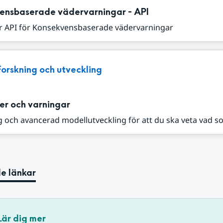
ensbaserade vädervarningar - API
r API för Konsekvensbaserade vädervarningar
Forskning och utveckling
er och varningar
 och avancerad modellutveckling för att du ska veta vad s
e länkar
Lär dig mer