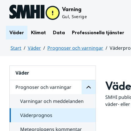
Hoppa till sidans innehåll
Varning
Gul, Sverige
Väder
Klimat
Data
Professionella tjänster
Start
Väder
Prognoser och varningar
Väderpr
varningar
och
Huvudinnehåll
Prognoser
för
Undersidor
Väder
Väde
Prognoser och varningar
SMHI public
Varningar och meddelanden
väder- eller
Väderprognos
Meteorologens kommentar