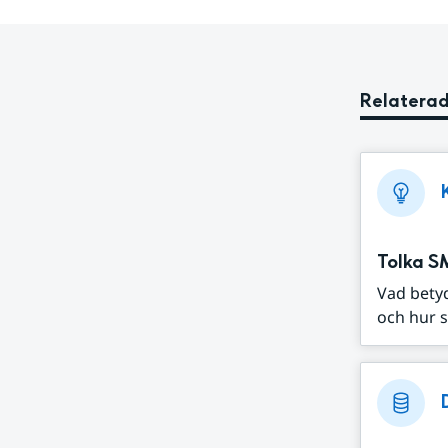
Relaterad
Tolka S
Vad bety
och hur s