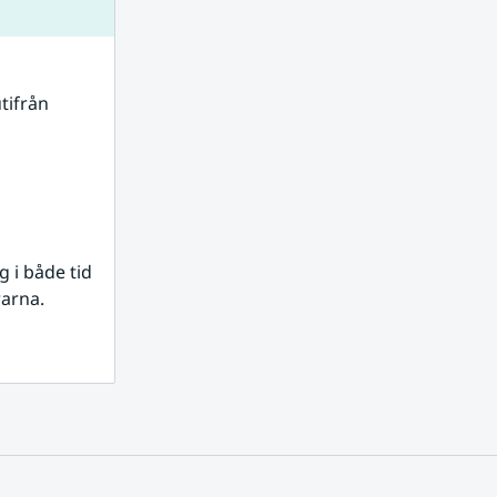
tifrån 
i både tid 
rarna.