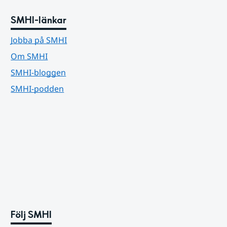
SMHI-länkar
Jobba på SMHI
Om SMHI
SMHI-bloggen
SMHI-podden
Följ SMHI