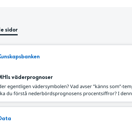
e sidor
Kunskapsbanken
MHIs väderprognoser
der egentligen vädersymbolen? Vad avser ”känns som”-tem
ka du förstå nederbördsprognosens procentsiffror? I denna
Data