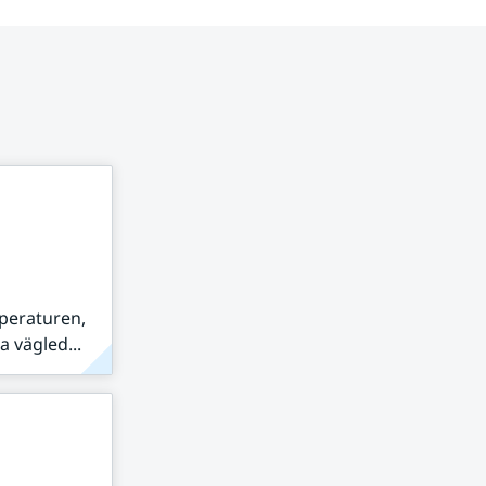
peraturen,
 vägled...