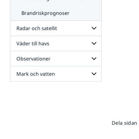
Brandriskprognoser
Radar och satellit
Väder till havs
Undersidor
för
Radar
Observationer
Undersidor
och
för
satellit
Väder
Mark och vatten
Undersidor
till
för
havs
Observationer
Undersidor
för
Mark
och
vatten
Dela sidan