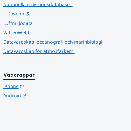
Nationella emissionsdatabasen
Länk till annan webbplats.
Luftwebb
Luftmiljödata
VattenWebb
Datavärdskap, oceanografi och marinbiologi
Datavärdskap för atmosfärkemi
Väderappar
Länk till annan webbplats.
iPhone
Länk till annan webbplats.
Android