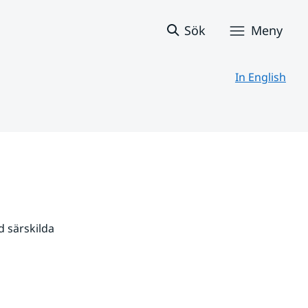
Sök
Meny
In English
 särskilda 