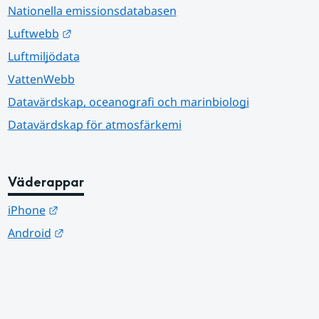
Nationella emissionsdatabasen
Länk till annan webbplats.
Luftwebb
Luftmiljödata
VattenWebb
Datavärdskap, oceanografi och marinbiologi
Datavärdskap för atmosfärkemi
Väderappar
Länk till annan webbplats.
iPhone
Länk till annan webbplats.
Android