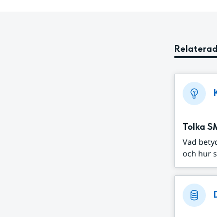
Relaterad
Tolka S
Vad bety
och hur s