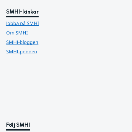
SMHI-länkar
Jobba på SMHI
Om SMHI
SMHI-bloggen
SMHI-podden
Följ SMHI