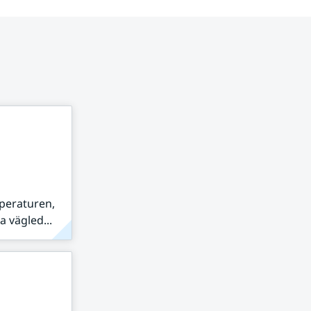
peraturen,
 vägled...