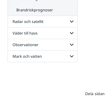
Brandriskprognoser
Radar och satellit
Väder till havs
Undersidor
för
Radar
Observationer
Undersidor
och
för
satellit
Väder
Mark och vatten
Undersidor
till
för
havs
Observationer
Undersidor
för
Mark
och
vatten
Dela sidan