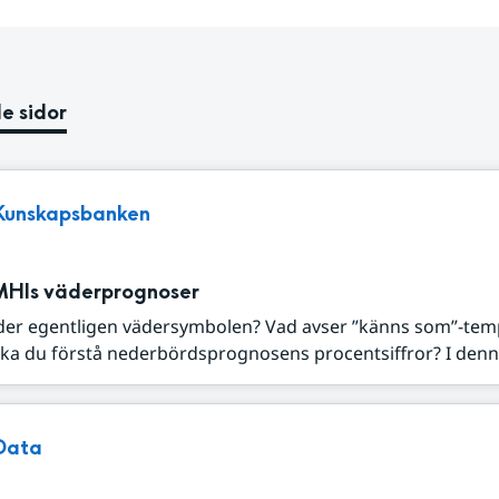
e sidor
Kunskapsbanken
MHIs väderprognoser
der egentligen vädersymbolen? Vad avser ”känns som”-tem
ka du förstå nederbördsprognosens procentsiffror? I denna
Data