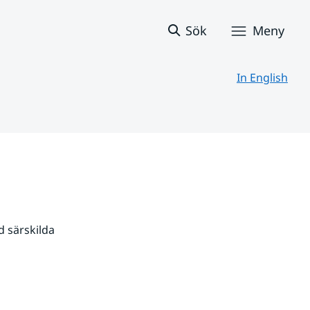
Sök
Meny
In English
 särskilda 