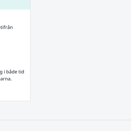
tifrån 
i både tid 
rarna.