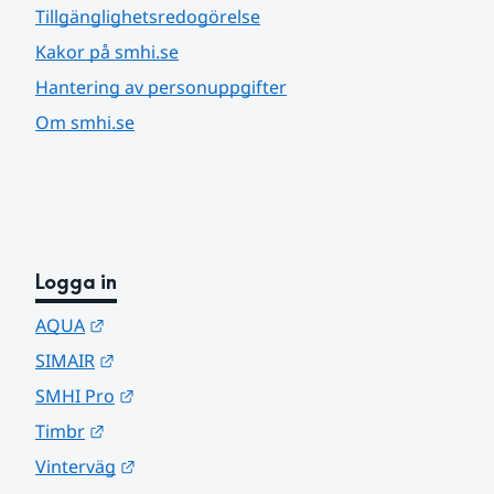
Tillgänglighetsredogörelse
Kakor på smhi.se
Hantering av personuppgifter
Om smhi.se
Logga in
Länk till annan webbplats.
AQUA
Länk till annan webbplats.
SIMAIR
Länk till annan webbplats.
SMHI Pro
Länk till annan webbplats.
Timbr
Länk till annan webbplats.
Vinterväg