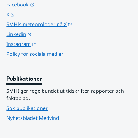
Länk till annan webbplats.
Facebook
Länk till annan webbplats.
X
Länk till annan webbplats.
SMHIs meteorologer på X
Länk till annan webbplats.
Linkedin
Länk till annan webbplats.
Instagram
Policy för sociala medier
Publikationer
SMHI ger regelbundet ut tidskrifter, rapporter och 
faktablad.
Sök publikationer
Nyhetsbladet Medvind