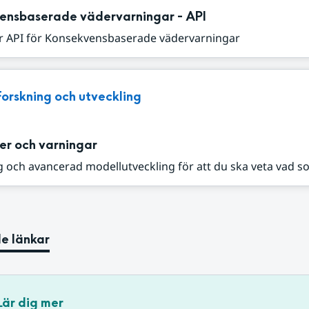
ensbaserade vädervarningar - API
r API för Konsekvensbaserade vädervarningar
Forskning och utveckling
er och varningar
 och avancerad modellutveckling för att du ska veta vad s
e länkar
Lär dig mer