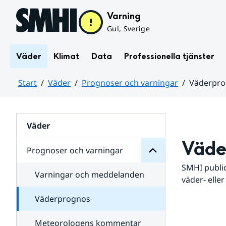
Hoppa till sidans innehåll
Varning
Gul, Sverige
Väder
Klimat
Data
Professionella tjänster
Start
Väder
Prognoser och varningar
Väderpr
varningar
och
Huvudinnehåll
Prognoser
för
Undersidor
Väder
Väde
Prognoser och varningar
SMHI public
Varningar och meddelanden
väder- eller
Väderprognos
Meteorologens kommentar