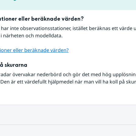
tioner eller beräknade värden?
r har inte observationsstationer, istället beräknas ett värde u
 i närheten och modelldata.
ioner eller beräknade värden?
på skurarna
radar övervakar nederbörd och gör det med hög upplösning 
Den är ett värdefullt hjälpmedel när man vill ha koll på sku