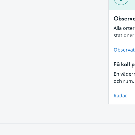
Observa
Alla orte
stationer
Observat
Få koll 
En väder
och rum. 
Radar