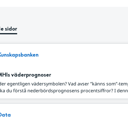
e sidor
Kunskapsbanken
MHIs väderprognoser
der egentligen vädersymbolen? Vad avser ”känns som”-tem
ka du förstå nederbördsprognosens procentsiffror? I denna
Data