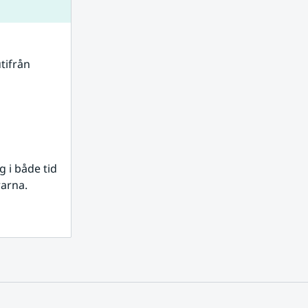
tifrån 
i både tid 
rarna.