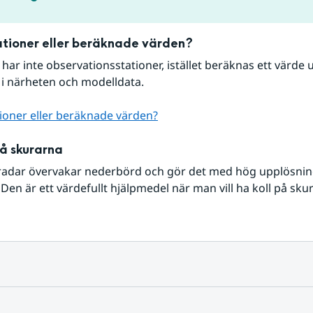
tioner eller beräknade värden?
r har inte observationsstationer, istället beräknas ett värde u
 i närheten och modelldata.
ioner eller beräknade värden?
på skurarna
radar övervakar nederbörd och gör det med hög upplösning 
Den är ett värdefullt hjälpmedel när man vill ha koll på sku