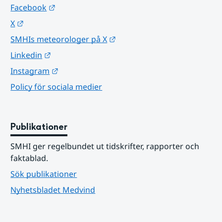
Länk till annan webbplats.
Facebook
Länk till annan webbplats.
X
Länk till annan webbplats.
SMHIs meteorologer på X
Länk till annan webbplats.
Linkedin
Länk till annan webbplats.
Instagram
Policy för sociala medier
Publikationer
SMHI ger regelbundet ut tidskrifter, rapporter och 
faktablad.
Sök publikationer
Nyhetsbladet Medvind