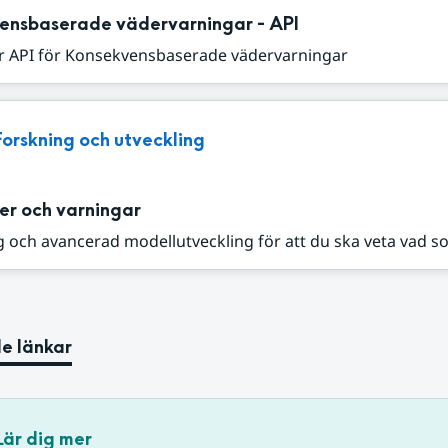
ensbaserade vädervarningar - API
r API för Konsekvensbaserade vädervarningar
Forskning och utveckling
er och varningar
 och avancerad modellutveckling för att du ska veta vad s
e länkar
Lär dig mer