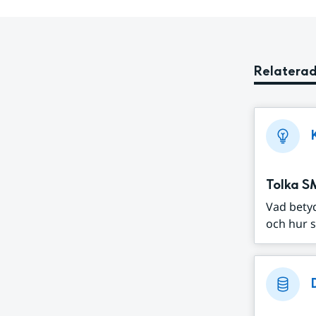
Relaterad
Tolka S
Vad bety
och hur s