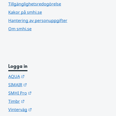
Tillgänglighetsredogörelse
Kakor på smhi.se
Hantering av personuppgifter
Om smhi.se
Logga in
Länk till annan webbplats.
AQUA
Länk till annan webbplats.
SIMAIR
Länk till annan webbplats.
SMHI Pro
Länk till annan webbplats.
Timbr
Länk till annan webbplats.
Vinterväg