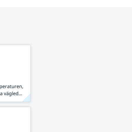
peraturen,
 vägled...