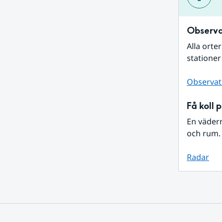
Observa
Alla orte
stationer
Observat
Få koll 
En väder
och rum. 
Radar