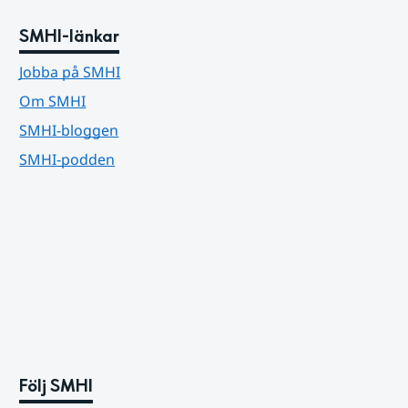
SMHI-länkar
Jobba på SMHI
Om SMHI
SMHI-bloggen
SMHI-podden
Följ SMHI