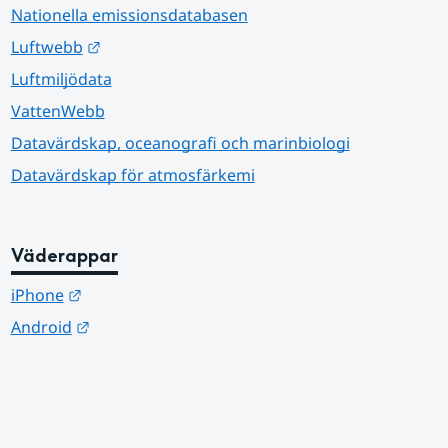
Nationella emissionsdatabasen
Länk till annan webbplats.
Luftwebb
Luftmiljödata
VattenWebb
Datavärdskap, oceanografi och marinbiologi
Datavärdskap för atmosfärkemi
Väderappar
Länk till annan webbplats.
iPhone
Länk till annan webbplats.
Android