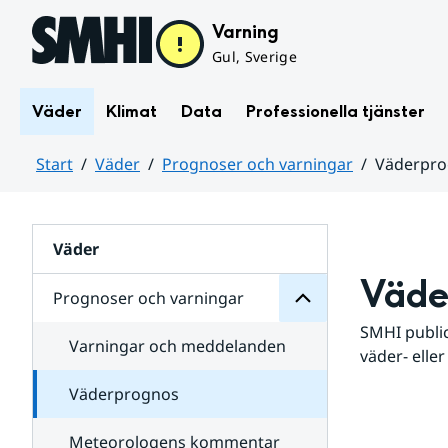
Hoppa till sidans innehåll
Varning
Gul, Sverige
Väder
Klimat
Data
Professionella tjänster
Start
Väder
Prognoser och varningar
Väderpr
varningar
och
Huvudinnehåll
Prognoser
för
Undersidor
Väder
Väde
Prognoser och varningar
SMHI public
Varningar och meddelanden
väder- eller
Väderprognos
Meteorologens kommentar