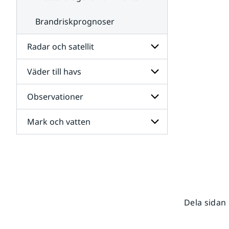
Brandriskprognoser
Radar och satellit
Väder till havs
Undersidor
för
Radar
Observationer
Undersidor
och
för
satellit
Väder
Mark och vatten
Undersidor
till
för
havs
Observationer
Undersidor
för
Mark
och
vatten
Dela sidan