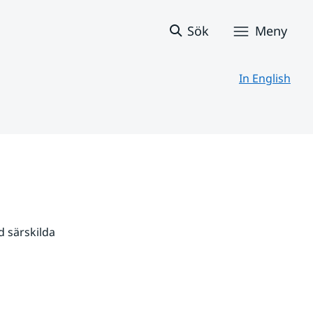
Sök
Meny
In English
 särskilda 