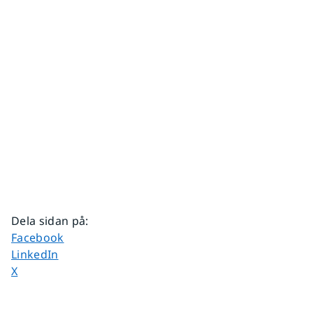
Dela sidan på
:
Dela sidan på
Facebook
Dela sidan på
LinkedIn
Dela sidan på
X