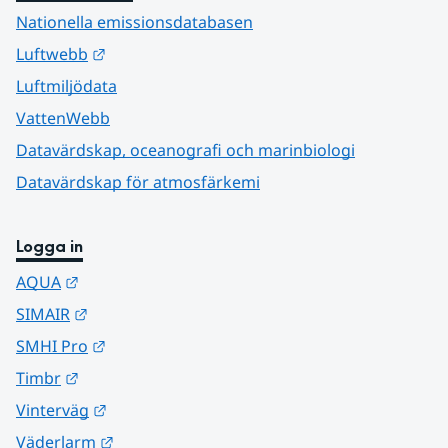
Nationella emissionsdatabasen
Länk till annan webbplats.
Luftwebb
Luftmiljödata
VattenWebb
Datavärdskap, oceanografi och marinbiologi
Datavärdskap för atmosfärkemi
Logga in
Länk till annan webbplats.
AQUA
Länk till annan webbplats.
SIMAIR
Länk till annan webbplats.
SMHI Pro
Länk till annan webbplats.
Timbr
Länk till annan webbplats.
Vinterväg
Länk till annan webbplats.
Väderlarm