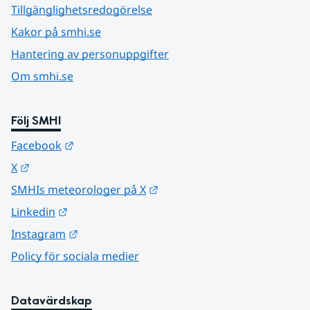
Tillgänglighetsredogörelse
Kakor på smhi.se
Hantering av personuppgifter
Om smhi.se
Följ SMHI
Länk till annan webbplats.
Facebook
Länk till annan webbplats.
X
Länk till annan webbplats.
SMHIs meteorologer på X
Länk till annan webbplats.
Linkedin
Länk till annan webbplats.
Instagram
Policy för sociala medier
Datavärdskap