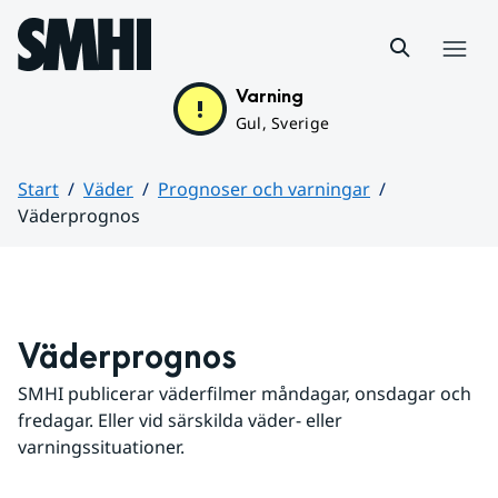
Hoppa till sidans innehåll
Meny
Varning
Gul, Sverige
Start
Väder
Prognoser och varningar
Väderprognos
Huvudinnehåll
Väderprognos
SMHI publicerar väderfilmer måndagar, onsdagar och 
fredagar. Eller vid särskilda väder- eller 
varningssituationer.