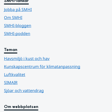
SMHI-länkar
Jobba på SMHI
Om SMHI
SMHI-bloggen
SMHI-podden
Teman
Havsmiljö i kust och hav
Kunskapscentrum för klimatanpassning
Luftkvalitet
SIMAIR
Sjöar och vattendrag
Om webbplatsen