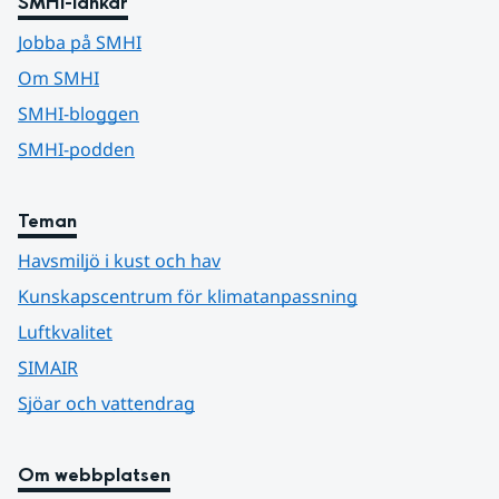
SMHI-länkar
Jobba på SMHI
Om SMHI
SMHI-bloggen
SMHI-podden
Teman
Havsmiljö i kust och hav
Kunskapscentrum för klimatanpassning
Luftkvalitet
SIMAIR
Sjöar och vattendrag
Om webbplatsen