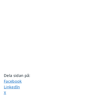
Dela sidan på
:
Dela sidan på
Facebook
Dela sidan på
LinkedIn
Dela sidan på
X