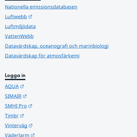
Nationella emissionsdatabasen
Länk till annan webbplats.
Luftwebb
Luftmiljödata
VattenWebb
Datavärdskap, oceanografi och marinbiologi
Datavärdskap för atmosfärkemi
Logga in
Länk till annan webbplats.
AQUA
Länk till annan webbplats.
SIMAIR
Länk till annan webbplats.
SMHI Pro
Länk till annan webbplats.
Timbr
Länk till annan webbplats.
Vinterväg
Länk till annan webbplats.
Väderlarm