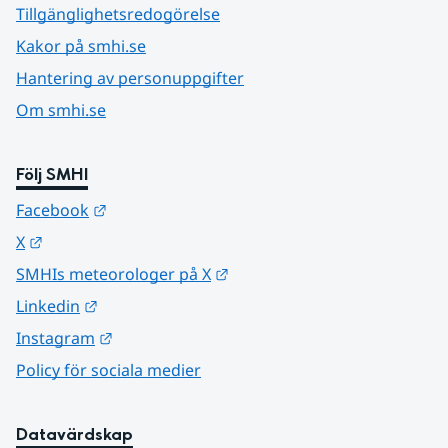
Tillgänglighetsredogörelse
Kakor på smhi.se
Hantering av personuppgifter
Om smhi.se
Följ SMHI
Länk till annan webbplats.
Facebook
Länk till annan webbplats.
X
Länk till annan webbplats.
SMHIs meteorologer på X
Länk till annan webbplats.
Linkedin
Länk till annan webbplats.
Instagram
Policy för sociala medier
Datavärdskap