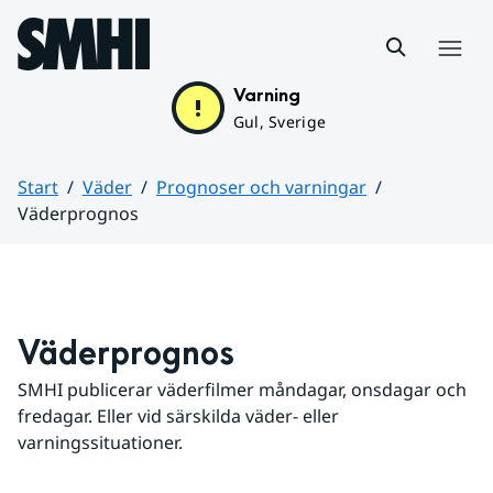
Hoppa till sidans innehåll
Meny
Varning
Gul, Sverige
Start
Väder
Prognoser och varningar
Väderprognos
Huvudinnehåll
Väderprognos
SMHI publicerar väderfilmer måndagar, onsdagar och 
fredagar. Eller vid särskilda väder- eller 
varningssituationer.