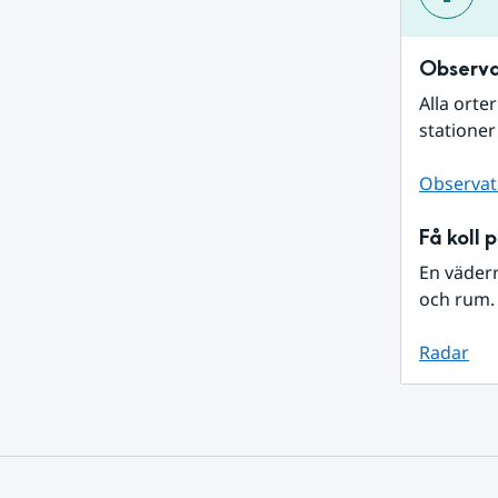
Observa
Alla orte
stationer
Observat
Få koll 
En väder
och rum. 
Radar