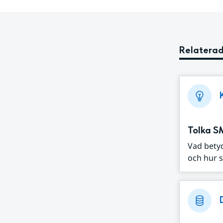
Relaterad
Tolka S
Vad bety
och hur s