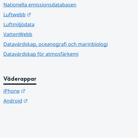
Nationella emissionsdatabasen
Länk till annan webbplats.
Luftwebb
Luftmiljödata
VattenWebb
Datavärdskap, oceanografi och marinbiologi
Datavärdskap för atmosfärkemi
Väderappar
Länk till annan webbplats.
iPhone
Länk till annan webbplats.
Android