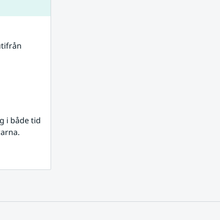
tifrån 
i både tid 
rarna.