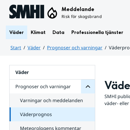
Hoppa till sidans innehåll
Meddelande
Risk för skogsbrand
Väder
Klimat
Data
Professionella tjänster
Start
Väder
Prognoser och varningar
Väderpr
varningar
och
Huvudinnehåll
Prognoser
för
Undersidor
Väder
Väde
Prognoser och varningar
SMHI public
Varningar och meddelanden
väder- eller
Väderprognos
Meteorologens kommentar