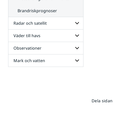
Brandriskprognoser
Radar och satellit
Väder till havs
Undersidor
för
Radar
Observationer
Undersidor
och
för
satellit
Väder
Mark och vatten
Undersidor
till
för
havs
Observationer
Undersidor
för
Mark
och
vatten
Dela sidan