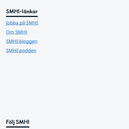
SMHI-länkar
Jobba på SMHI
Om SMHI
SMHI-bloggen
SMHI-podden
Följ SMHI