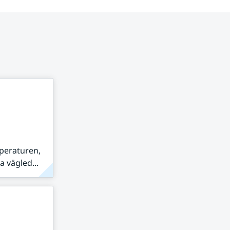
peraturen,
 vägled...