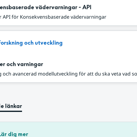
ensbaserade vädervarningar - API
r API för Konsekvensbaserade vädervarningar
Forskning och utveckling
er och varningar
 och avancerad modellutveckling för att du ska veta vad s
e länkar
Lär dig mer