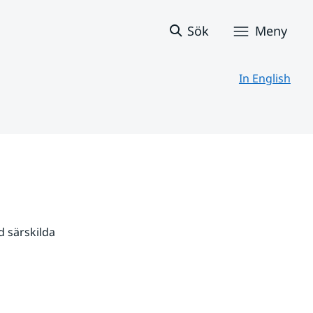
Sök
Meny
In English
 särskilda 