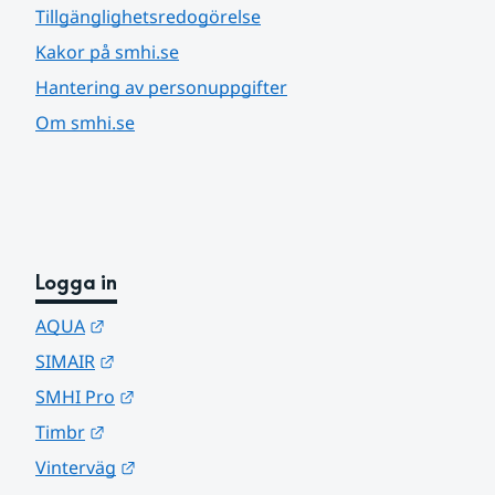
Tillgänglighetsredogörelse
Kakor på smhi.se
Hantering av personuppgifter
Om smhi.se
Logga in
Länk till annan webbplats.
AQUA
Länk till annan webbplats.
SIMAIR
Länk till annan webbplats.
SMHI Pro
Länk till annan webbplats.
Timbr
Länk till annan webbplats.
Vinterväg