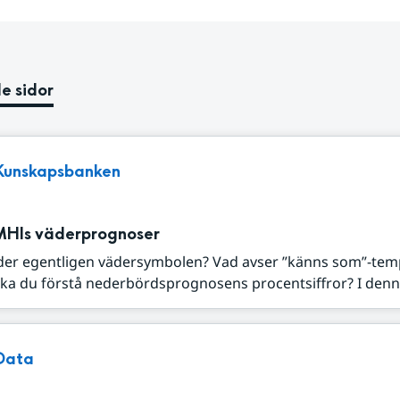
e sidor
Kunskapsbanken
MHIs väderprognoser
der egentligen vädersymbolen? Vad avser ”känns som”-tem
ka du förstå nederbördsprognosens procentsiffror? I denna
Data