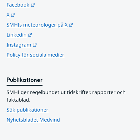
Länk till annan webbplats.
Facebook
Länk till annan webbplats.
X
Länk till annan webbplats.
SMHIs meteorologer på X
Länk till annan webbplats.
Linkedin
Länk till annan webbplats.
Instagram
Policy för sociala medier
Publikationer
SMHI ger regelbundet ut tidskrifter, rapporter och 
faktablad.
Sök publikationer
Nyhetsbladet Medvind