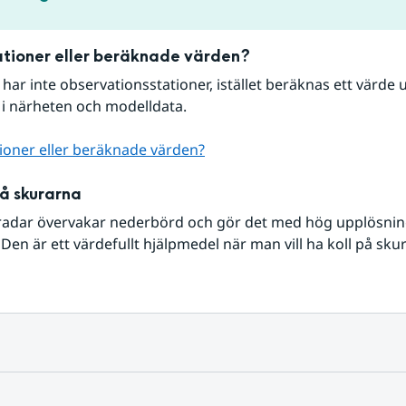
tioner eller beräknade värden?
r har inte observationsstationer, istället beräknas ett värde u
 i närheten och modelldata.
ioner eller beräknade värden?
på skurarna
radar övervakar nederbörd och gör det med hög upplösning 
Den är ett värdefullt hjälpmedel när man vill ha koll på sku