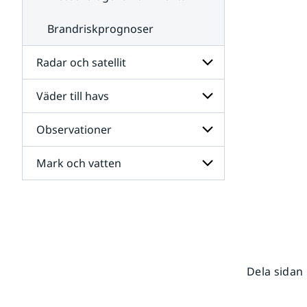
Brandriskprognoser
Radar och satellit
Väder till havs
Undersidor
för
Radar
Observationer
Undersidor
och
för
satellit
Väder
Mark och vatten
Undersidor
till
för
havs
Observationer
Undersidor
för
Mark
och
vatten
Dela sidan