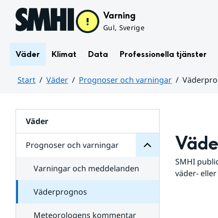
Hoppa till sidans innehåll
Varning
Gul, Sverige
Väder
Klimat
Data
Professionella tjänster
Start
Väder
Prognoser och varningar
Väderpr
varningar
och
Huvudinnehåll
Prognoser
för
Undersidor
Väder
Väde
Prognoser och varningar
SMHI public
Varningar och meddelanden
väder- eller
Väderprognos
Meteorologens kommentar