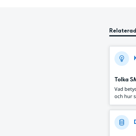
Relaterad
Tolka S
Vad bety
och hur s