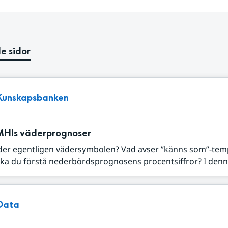
e sidor
Kunskapsbanken
MHIs väderprognoser
der egentligen vädersymbolen? Vad avser ”känns som”-tem
ka du förstå nederbördsprognosens procentsiffror? I denna
Data