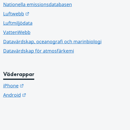
Nationella emissionsdatabasen
Länk till annan webbplats.
Luftwebb
Luftmiljödata
VattenWebb
Datavärdskap, oceanografi och marinbiologi
Datavärdskap för atmosfärkemi
Väderappar
Länk till annan webbplats.
iPhone
Länk till annan webbplats.
Android