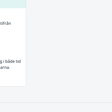
tifrån 
i både tid 
rarna.