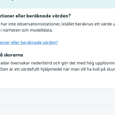
tioner eller beräknade värden?
r har inte observationsstationer, istället beräknas ett värde u
 i närheten och modelldata.
ioner eller beräknade värden?
på skurarna
radar övervakar nederbörd och gör det med hög upplösning 
Den är ett värdefullt hjälpmedel när man vill ha koll på sku