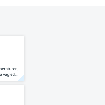
peraturen,
 vägled...