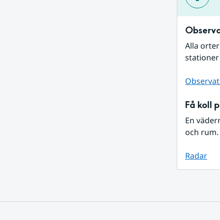
Observa
Alla orte
stationer
Observat
Få koll 
En väder
och rum. 
Radar