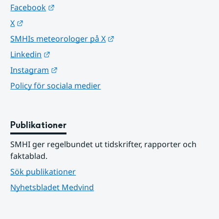
Länk till annan webbplats.
Facebook
Länk till annan webbplats.
X
Länk till annan webbplats.
SMHIs meteorologer på X
Länk till annan webbplats.
Linkedin
Länk till annan webbplats.
Instagram
Policy för sociala medier
Publikationer
SMHI ger regelbundet ut tidskrifter, rapporter och 
faktablad.
Sök publikationer
Nyhetsbladet Medvind