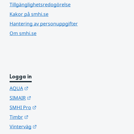
Tillgänglighetsredogörelse
Kakor på smhi.se
Hantering av personuppgifter
Om smhi.se
Logga in
Länk till annan webbplats.
AQUA
Länk till annan webbplats.
SIMAIR
Länk till annan webbplats.
SMHI Pro
Länk till annan webbplats.
Timbr
Länk till annan webbplats.
Vinterväg