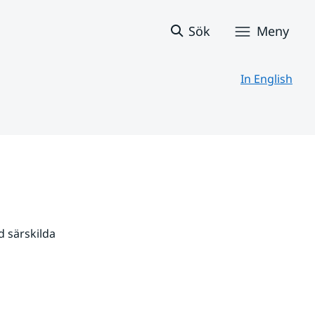
Sök
Meny
In English
 särskilda 