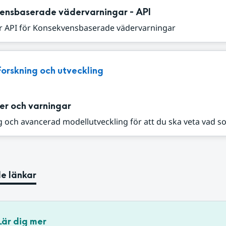
ensbaserade vädervarningar - API
r API för Konsekvensbaserade vädervarningar
Forskning och utveckling
er och varningar
 och avancerad modellutveckling för att du ska veta vad s
e länkar
Lär dig mer