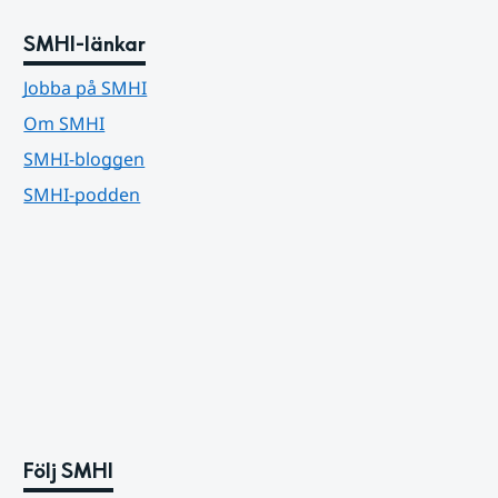
SMHI-länkar
Jobba på SMHI
Om SMHI
SMHI-bloggen
SMHI-podden
Följ SMHI