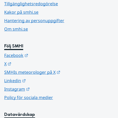
Tillgänglighetsredogörelse
Kakor på smhi.se
Hantering av personuppgifter
Om smhi.se
Följ SMHI
Länk till annan webbplats.
Facebook
Länk till annan webbplats.
X
Länk till annan webbplats.
SMHIs meteorologer på X
Länk till annan webbplats.
Linkedin
Länk till annan webbplats.
Instagram
Policy för sociala medier
Datavärdskap