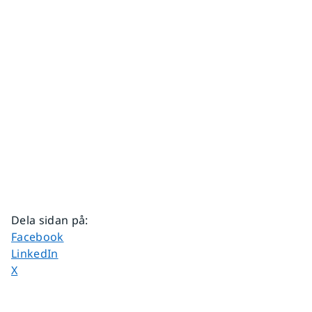
Dela sidan på
:
Dela sidan på
Facebook
Dela sidan på
LinkedIn
Dela sidan på
X