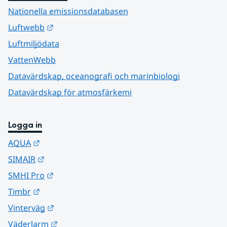
Nationella emissionsdatabasen
Länk till annan webbplats.
Luftwebb
Luftmiljödata
VattenWebb
Datavärdskap, oceanografi och marinbiologi
Datavärdskap för atmosfärkemi
Logga in
Länk till annan webbplats.
AQUA
Länk till annan webbplats.
SIMAIR
Länk till annan webbplats.
SMHI Pro
Länk till annan webbplats.
Timbr
Länk till annan webbplats.
Vinterväg
Länk till annan webbplats.
Väderlarm