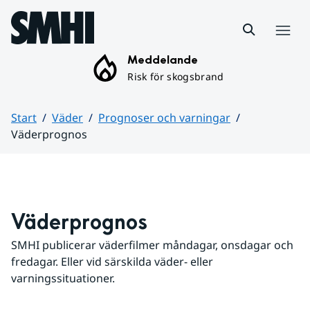
Hoppa till sidans innehåll
Meny
Meddelande
Risk för skogsbrand
Start
Väder
Prognoser och varningar
Väderprognos
Huvudinnehåll
Väderprognos
SMHI publicerar väderfilmer måndagar, onsdagar och 
fredagar. Eller vid särskilda väder- eller 
varningssituationer.