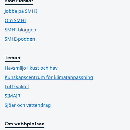
SMHI-länkar
Jobba på SMHI
Om SMHI
SMHI-bloggen
SMHI-podden
Teman
Havsmiljö i kust och hav
Kunskapscentrum för klimatanpassning
Luftkvalitet
SIMAIR
Sjöar och vattendrag
Om webbplatsen