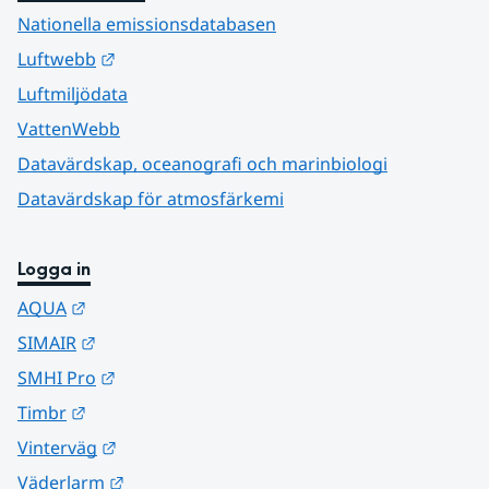
Nationella emissionsdatabasen
Länk till annan webbplats.
Luftwebb
Luftmiljödata
VattenWebb
Datavärdskap, oceanografi och marinbiologi
Datavärdskap för atmosfärkemi
Logga in
Länk till annan webbplats.
AQUA
Länk till annan webbplats.
SIMAIR
Länk till annan webbplats.
SMHI Pro
Länk till annan webbplats.
Timbr
Länk till annan webbplats.
Vinterväg
Länk till annan webbplats.
Väderlarm