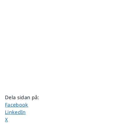
Dela sidan på
:
Dela sidan på
Facebook
Dela sidan på
LinkedIn
Dela sidan på
X