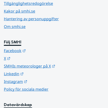
Tillgänglighetsredogörelse
Kakor på smhi.se
Hantering av personuppgifter
Om smhi.se
Följ SMHI
Länk till annan webbplats.
Facebook
Länk till annan webbplats.
X
Länk till annan webbplats.
SMHIs meteorologer på X
Länk till annan webbplats.
Linkedin
Länk till annan webbplats.
Instagram
Policy för sociala medier
Datavärdskap