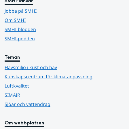
SMHI-länkar
Jobba på SMHI
Om SMHI
SMHI-bloggen
SMHI-podden
Teman
Havsmiljö i kust och hav
Kunskapscentrum för klimatanpassning
Luftkvalitet
SIMAIR
Sjöar och vattendrag
Om webbplatsen