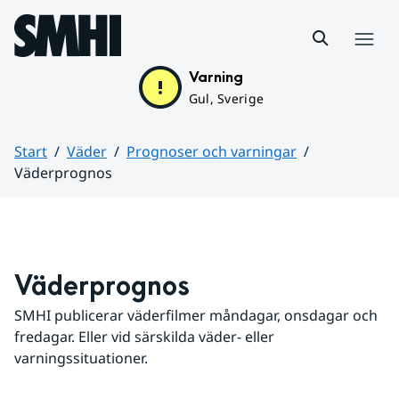
Hoppa till sidans innehåll
Meny
Varning
Gul, Sverige
Start
Väder
Prognoser och varningar
Väderprognos
Huvudinnehåll
Väderprognos
SMHI publicerar väderfilmer måndagar, onsdagar och 
fredagar. Eller vid särskilda väder- eller 
varningssituationer.