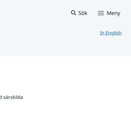
Sök
Meny
In English
 särskilda 