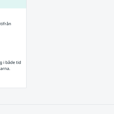
tifrån 
i både tid 
rarna.