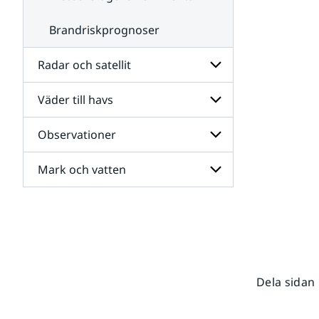
Brandriskprognoser
Radar och satellit
Väder till havs
Undersidor
för
Radar
Observationer
Undersidor
och
för
satellit
Väder
Mark och vatten
Undersidor
till
för
havs
Observationer
Undersidor
för
Mark
och
vatten
Dela sidan