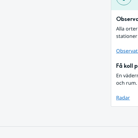
Observa
Alla orte
stationer
Observat
Få koll 
En väder
och rum. 
Radar