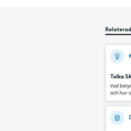
Relaterad
Tolka S
Vad bety
och hur s