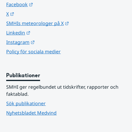
Länk till annan webbplats.
Facebook
Länk till annan webbplats.
X
Länk till annan webbplats.
SMHIs meteorologer på X
Länk till annan webbplats.
Linkedin
Länk till annan webbplats.
Instagram
Policy för sociala medier
Publikationer
SMHI ger regelbundet ut tidskrifter, rapporter och 
faktablad.
Sök publikationer
Nyhetsbladet Medvind