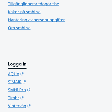
Tillgänglighetsredogörelse
Kakor på smhi.se
Hantering av personuppgifter
Om smhi.se
Logga in
Länk till annan webbplats.
AQUA
Länk till annan webbplats.
SIMAIR
Länk till annan webbplats.
SMHI Pro
Länk till annan webbplats.
Timbr
Länk till annan webbplats.
Vinterväg