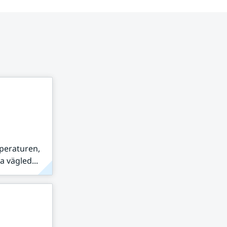
peraturen,
 vägled...