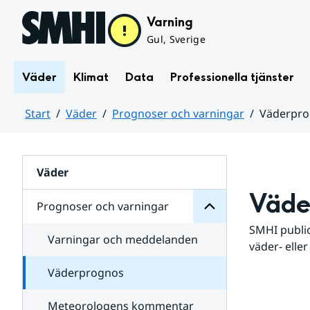
Hoppa till sidans innehåll
Varning
Gul, Sverige
Väder
Klimat
Data
Professionella tjänster
Start
Väder
Prognoser och varningar
Väderpr
varningar
och
Huvudinnehåll
Prognoser
för
Undersidor
Väder
Väde
Prognoser och varningar
SMHI public
Varningar och meddelanden
väder- eller
Väderprognos
Meteorologens kommentar