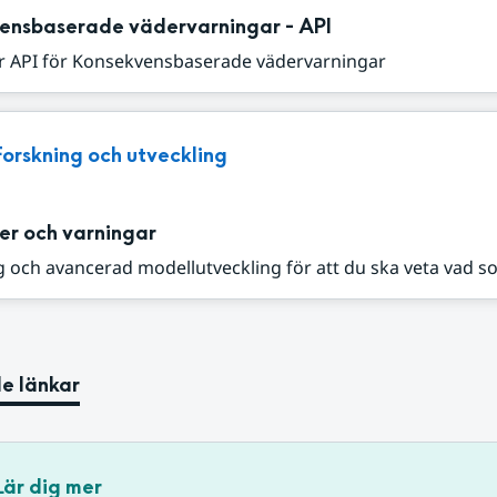
ensbaserade vädervarningar - API
r API för Konsekvensbaserade vädervarningar
Forskning och utveckling
er och varningar
 och avancerad modellutveckling för att du ska veta vad s
e länkar
Lär dig mer