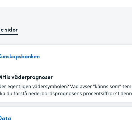
e sidor
Kunskapsbanken
MHIs väderprognoser
der egentligen vädersymbolen? Vad avser ”känns som”-tem
ka du förstå nederbördsprognosens procentsiffror? I denna
Data