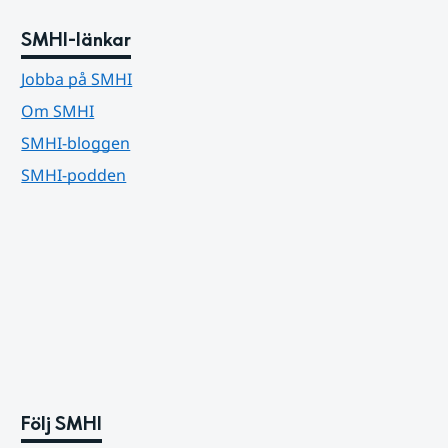
SMHI-länkar
Jobba på SMHI
Om SMHI
SMHI-bloggen
SMHI-podden
Följ SMHI