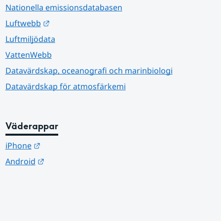
Nationella emissionsdatabasen
Länk till annan webbplats.
Luftwebb
Luftmiljödata
VattenWebb
Datavärdskap, oceanografi och marinbiologi
Datavärdskap för atmosfärkemi
Väderappar
Länk till annan webbplats.
iPhone
Länk till annan webbplats.
Android