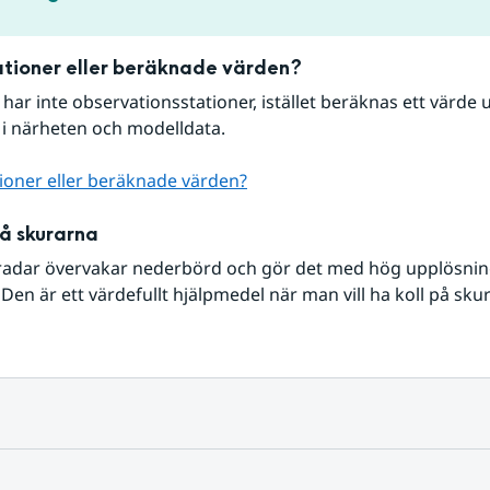
tioner eller beräknade värden?
r har inte observationsstationer, istället beräknas ett värde u
 i närheten och modelldata.
ioner eller beräknade värden?
på skurarna
radar övervakar nederbörd och gör det med hög upplösning 
Den är ett värdefullt hjälpmedel när man vill ha koll på sku