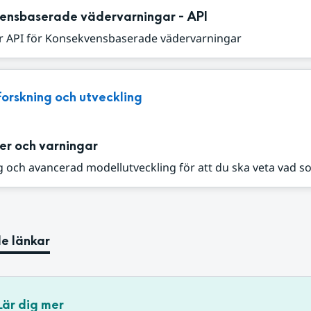
ensbaserade vädervarningar - API
r API för Konsekvensbaserade vädervarningar
Forskning och utveckling
er och varningar
 och avancerad modellutveckling för att du ska veta vad s
e länkar
Lär dig mer