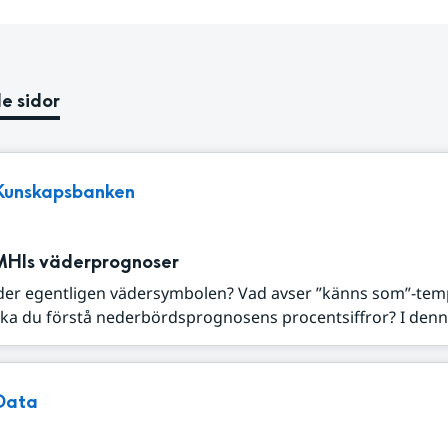
e sidor
Kunskapsbanken
MHIs väderprognoser
der egentligen vädersymbolen? Vad avser ”känns som”-tem
ka du förstå nederbördsprognosens procentsiffror? I denna
Data