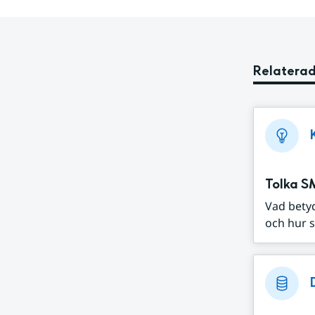
Relaterad
Tolka S
Vad bety
och hur s