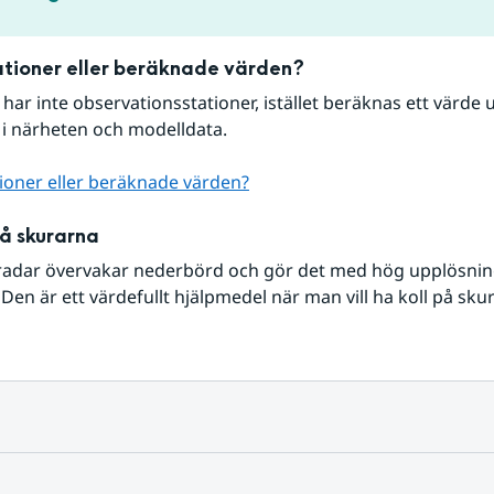
tioner eller beräknade värden?
r har inte observationsstationer, istället beräknas ett värde u
 i närheten och modelldata.
ioner eller beräknade värden?
på skurarna
radar övervakar nederbörd och gör det med hög upplösning 
Den är ett värdefullt hjälpmedel när man vill ha koll på sku