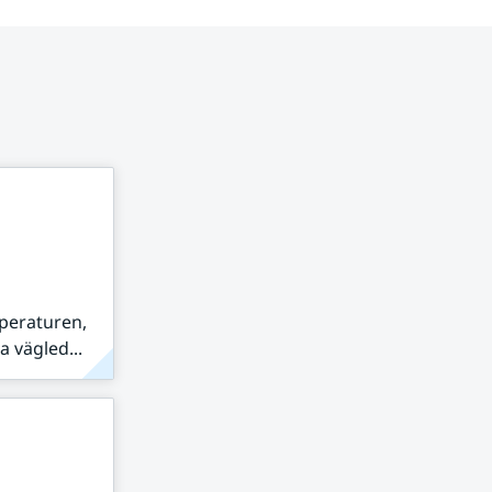
peraturen,
 vägled...