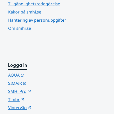
Tillgänglighetsredogörelse
Kakor på smhi.se
Hantering av personuppgifter
Om smhi.se
Logga in
Länk till annan webbplats.
AQUA
Länk till annan webbplats.
SIMAIR
Länk till annan webbplats.
SMHI Pro
Länk till annan webbplats.
Timbr
Länk till annan webbplats.
Vinterväg