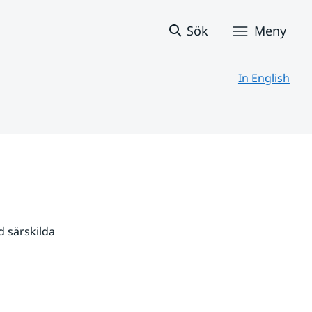
Sök
Meny
In English
 särskilda 