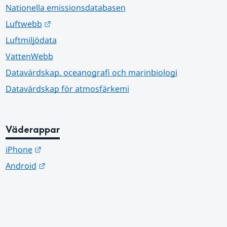
Nationella emissionsdatabasen
Länk till annan webbplats.
Luftwebb
Luftmiljödata
VattenWebb
Datavärdskap, oceanografi och marinbiologi
Datavärdskap för atmosfärkemi
Väderappar
Länk till annan webbplats.
iPhone
Länk till annan webbplats.
Android