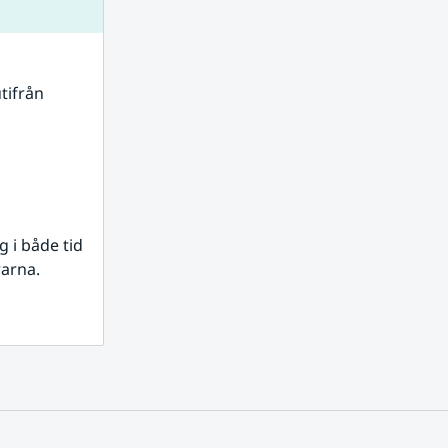
tifrån 
i både tid 
rarna.