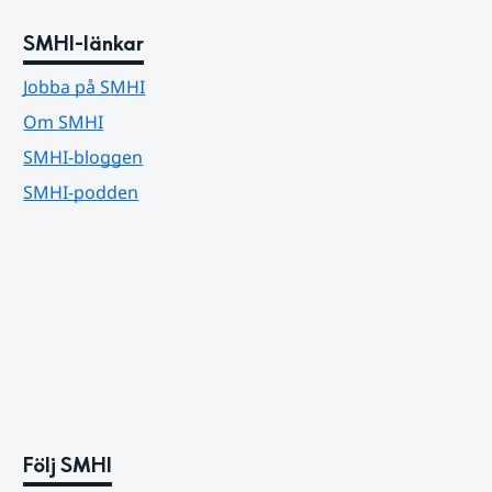
SMHI-länkar
Jobba på SMHI
Om SMHI
SMHI-bloggen
SMHI-podden
Följ SMHI