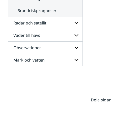
Brandriskprognoser
Radar och satellit
Väder till havs
Undersidor
för
Radar
Observationer
Undersidor
och
för
satellit
Väder
Mark och vatten
Undersidor
till
för
havs
Observationer
Undersidor
för
Mark
och
vatten
Dela sidan