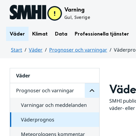
Hoppa till sidans innehåll
Varning
Gul, Sverige
Väder
Klimat
Data
Professionella tjänster
Start
Väder
Prognoser och varningar
Väderpr
varningar
och
Huvudinnehåll
Prognoser
för
Undersidor
Väder
Väde
Prognoser och varningar
SMHI public
Varningar och meddelanden
väder- eller
Väderprognos
Meteorologens kommentar