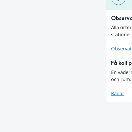
Observa
Alla orte
stationer
Observat
Få koll 
En väder
och rum. 
Radar