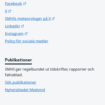
Länk till annan webbplats.
Facebook
Länk till annan webbplats.
X
Länk till annan webbplats.
SMHIs meteorologer på X
Länk till annan webbplats.
Linkedin
Länk till annan webbplats.
Instagram
Policy för sociala medier
Publikationer
SMHI ger regelbundet ut tidskrifter, rapporter och 
faktablad.
Sök publikationer
Nyhetsbladet Medvind