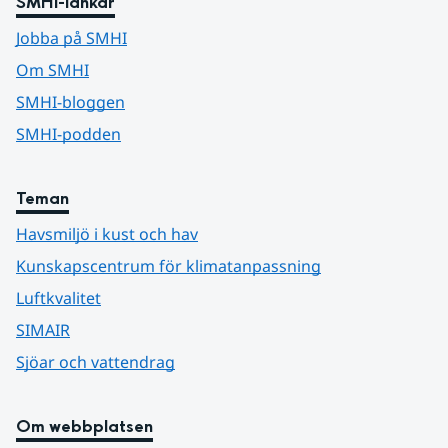
SMHI-länkar
Jobba på SMHI
Om SMHI
SMHI-bloggen
SMHI-podden
Teman
Havsmiljö i kust och hav
Kunskapscentrum för klimatanpassning
Luftkvalitet
SIMAIR
Sjöar och vattendrag
Om webbplatsen