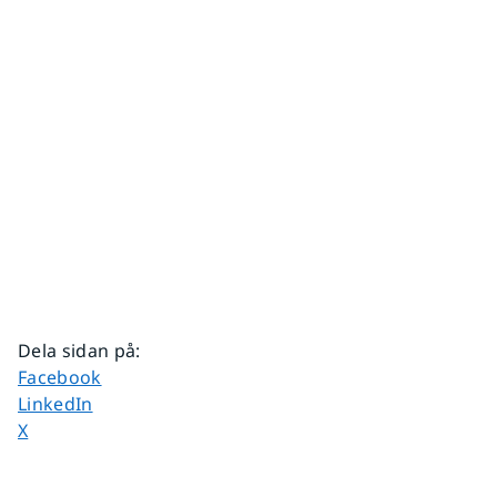
Dela sidan på
:
Dela sidan på
Facebook
Dela sidan på
LinkedIn
Dela sidan på
X