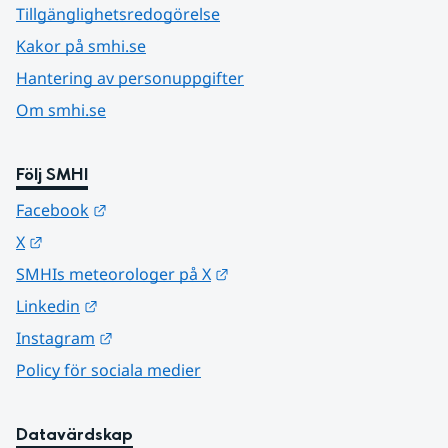
Tillgänglighetsredogörelse
Kakor på smhi.se
Hantering av personuppgifter
Om smhi.se
Följ SMHI
Länk till annan webbplats.
Facebook
Länk till annan webbplats.
X
Länk till annan webbplats.
SMHIs meteorologer på X
Länk till annan webbplats.
Linkedin
Länk till annan webbplats.
Instagram
Policy för sociala medier
Datavärdskap