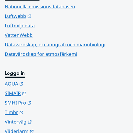
Nationella emissionsdatabasen
Länk till annan webbplats.
Luftwebb
Luftmiljödata
VattenWebb
Datavärdskap, oceanografi och marinbiologi
Datavärdskap för atmosfärkemi
Logga in
Länk till annan webbplats.
AQUA
Länk till annan webbplats.
SIMAIR
Länk till annan webbplats.
SMHI Pro
Länk till annan webbplats.
Timbr
Länk till annan webbplats.
Vinterväg
Länk till annan webbplats.
Väderlarm