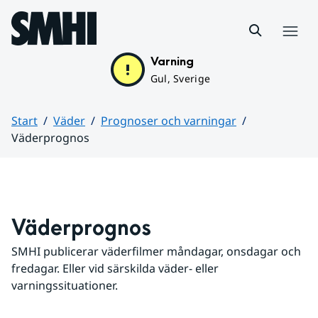
Hoppa till sidans innehåll
Meny
Varning
Gul, Sverige
Start
Väder
Prognoser och varningar
Väderprognos
Huvudinnehåll
Väderprognos
SMHI publicerar väderfilmer måndagar, onsdagar och 
fredagar. Eller vid särskilda väder- eller 
varningssituationer.