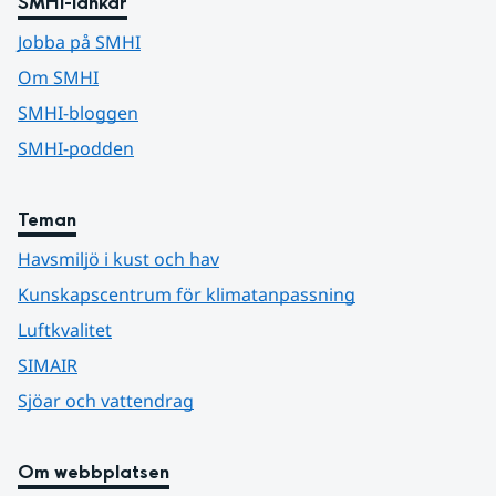
SMHI-länkar
Jobba på SMHI
Om SMHI
SMHI-bloggen
SMHI-podden
Teman
Havsmiljö i kust och hav
Kunskapscentrum för klimatanpassning
Luftkvalitet
SIMAIR
Sjöar och vattendrag
Om webbplatsen