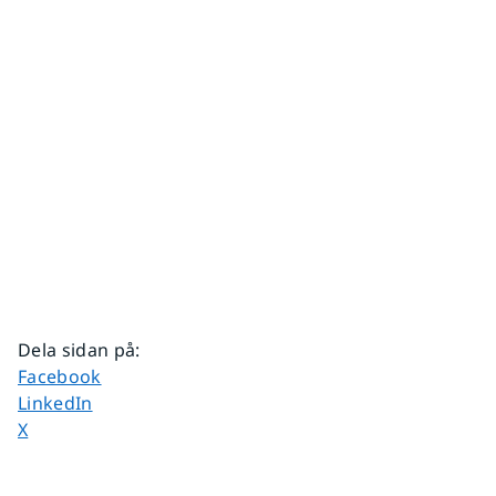
Dela sidan på
:
Dela sidan på
Facebook
Dela sidan på
LinkedIn
Dela sidan på
X