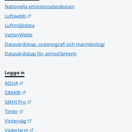
Nationella emissionsdatabasen
Länk till annan webbplats.
Luftwebb
Luftmiljödata
VattenWebb
Datavärdskap, oceanografi och marinbiologi
Datavärdskap för atmosfärkemi
Logga in
Länk till annan webbplats.
AQUA
Länk till annan webbplats.
SIMAIR
Länk till annan webbplats.
SMHI Pro
Länk till annan webbplats.
Timbr
Länk till annan webbplats.
Vinterväg
Länk till annan webbplats.
Väderlarm