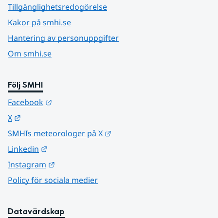
Tillgänglighetsredogörelse
Kakor på smhi.se
Hantering av personuppgifter
Om smhi.se
Följ SMHI
Länk till annan webbplats.
Facebook
Länk till annan webbplats.
X
Länk till annan webbplats.
SMHIs meteorologer på X
Länk till annan webbplats.
Linkedin
Länk till annan webbplats.
Instagram
Policy för sociala medier
Datavärdskap