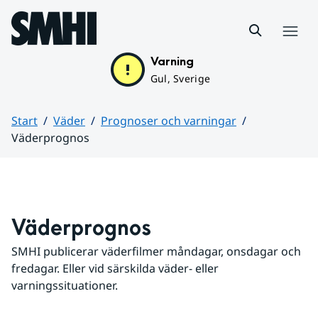
Hoppa till sidans innehåll
Meny
Varning
Gul, Sverige
Start
Väder
Prognoser och varningar
Väderprognos
Huvudinnehåll
Väderprognos
SMHI publicerar väderfilmer måndagar, onsdagar och 
fredagar. Eller vid särskilda väder- eller 
varningssituationer.