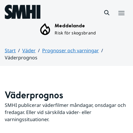
Hoppa till sidans innehåll
Meny
Meddelande
Risk för skogsbrand
Start
Väder
Prognoser och varningar
Väderprognos
Huvudinnehåll
Väderprognos
SMHI publicerar väderfilmer måndagar, onsdagar och 
fredagar. Eller vid särskilda väder- eller 
varningssituationer.