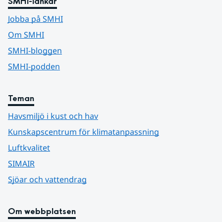
SMHI-länkar
Jobba på SMHI
Om SMHI
SMHI-bloggen
SMHI-podden
Teman
Havsmiljö i kust och hav
Kunskapscentrum för klimatanpassning
Luftkvalitet
SIMAIR
Sjöar och vattendrag
Om webbplatsen