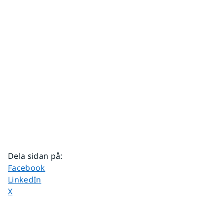
Dela sidan på
:
Dela sidan på
Facebook
Dela sidan på
LinkedIn
Dela sidan på
X