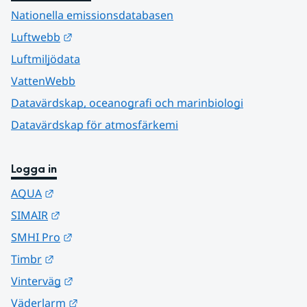
Nationella emissionsdatabasen
Länk till annan webbplats.
Luftwebb
Luftmiljödata
VattenWebb
Datavärdskap, oceanografi och marinbiologi
Datavärdskap för atmosfärkemi
Logga in
Länk till annan webbplats.
AQUA
Länk till annan webbplats.
SIMAIR
Länk till annan webbplats.
SMHI Pro
Länk till annan webbplats.
Timbr
Länk till annan webbplats.
Vinterväg
Länk till annan webbplats.
Väderlarm