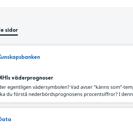
e sidor
Kunskapsbanken
MHIs väderprognoser
der egentligen vädersymbolen? Vad avser ”känns som”-tem
ka du förstå nederbördsprognosens procentsiffror? I denna
Data