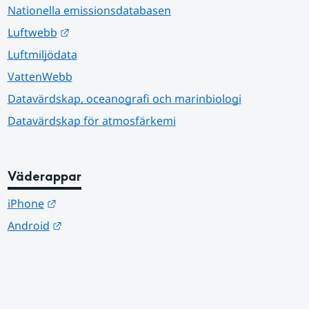
Nationella emissionsdatabasen
Länk till annan webbplats.
Luftwebb
Luftmiljödata
VattenWebb
Datavärdskap, oceanografi och marinbiologi
Datavärdskap för atmosfärkemi
Väderappar
Länk till annan webbplats.
iPhone
Länk till annan webbplats.
Android