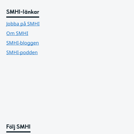
SMHI-länkar
Jobba på SMHI
Om SMHI
SMHI-bloggen
SMHI-podden
Följ SMHI