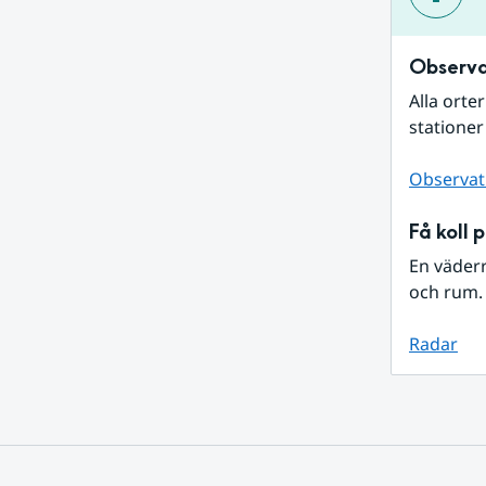
Observa
Alla orte
stationer
Observat
Få koll 
En väder
och rum. 
Radar