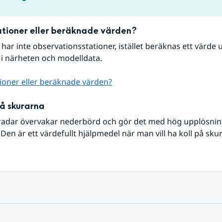
tioner eller beräknade värden?
r har inte observationsstationer, istället beräknas ett värde u
 i närheten och modelldata.
ioner eller beräknade värden?
på skurarna
radar övervakar nederbörd och gör det med hög upplösning 
Den är ett värdefullt hjälpmedel när man vill ha koll på sku