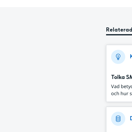
Relaterad
Tolka S
Vad bety
och hur s