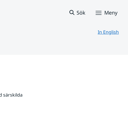
Sök
Meny
In English
 särskilda 