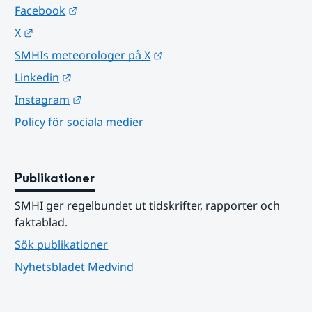
Länk till annan webbplats.
Facebook
Länk till annan webbplats.
X
Länk till annan webbplats.
SMHIs meteorologer på X
Länk till annan webbplats.
Linkedin
Länk till annan webbplats.
Instagram
Policy för sociala medier
Publikationer
SMHI ger regelbundet ut tidskrifter, rapporter och 
faktablad.
Sök publikationer
Nyhetsbladet Medvind