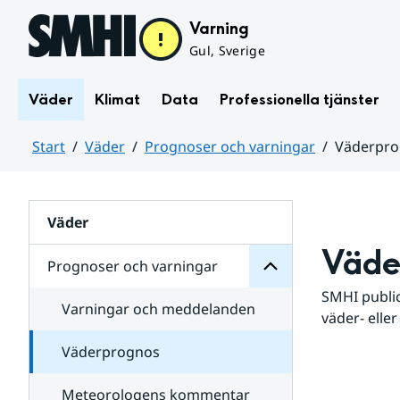
Hoppa till sidans innehåll
Varning
Gul, Sverige
Väder
Klimat
Data
Professionella tjänster
Start
Väder
Prognoser och varningar
Väderpr
varningar
och
Huvudinnehåll
Prognoser
för
Undersidor
Väder
Väde
Prognoser och varningar
SMHI public
Varningar och meddelanden
väder- eller
Väderprognos
Meteorologens kommentar