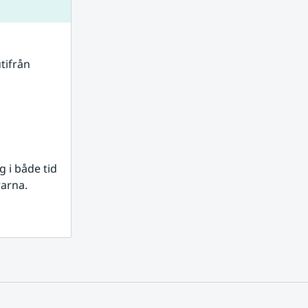
tifrån 
i både tid 
rarna.