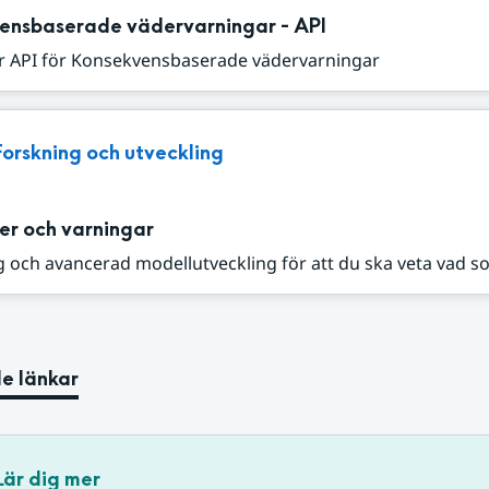
ensbaserade vädervarningar - API
r API för Konsekvensbaserade vädervarningar
Forskning och utveckling
er och varningar
 och avancerad modellutveckling för att du ska veta vad s
e länkar
Lär dig mer