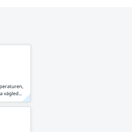
peraturen,
 vägled...