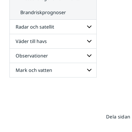
Brandriskprognoser
Radar och satellit
Väder till havs
Undersidor
för
Radar
Observationer
Undersidor
och
för
satellit
Väder
Mark och vatten
Undersidor
till
för
havs
Observationer
Undersidor
för
Mark
och
vatten
Dela sidan