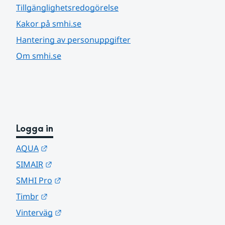
Tillgänglighetsredogörelse
Kakor på smhi.se
Hantering av personuppgifter
Om smhi.se
Logga in
Länk till annan webbplats.
AQUA
Länk till annan webbplats.
SIMAIR
Länk till annan webbplats.
SMHI Pro
Länk till annan webbplats.
Timbr
Länk till annan webbplats.
Vinterväg