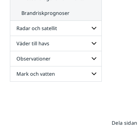
Brandriskprognoser
Radar och satellit
Väder till havs
Undersidor
för
Radar
Observationer
Undersidor
och
för
satellit
Väder
Mark och vatten
Undersidor
till
för
havs
Observationer
Undersidor
för
Mark
och
vatten
Dela sidan