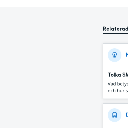
Relaterad
Tolka S
Vad bety
och hur s