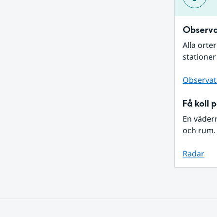
Observa
Alla orte
stationer
Observat
Få koll 
En väder
och rum. 
Radar