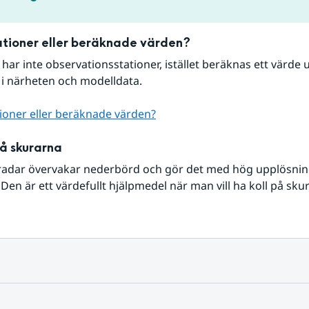
tioner eller beräknade värden?
r har inte observationsstationer, istället beräknas ett värde u
 i närheten och modelldata.
ioner eller beräknade värden?
på skurarna
radar övervakar nederbörd och gör det med hög upplösning 
Den är ett värdefullt hjälpmedel när man vill ha koll på sku