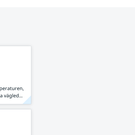
peraturen,
 vägled...