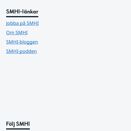
SMHI-länkar
Jobba på SMHI
Om SMHI
SMHI-bloggen
SMHI-podden
Följ SMHI