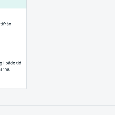
tifrån 
i både tid 
rarna.