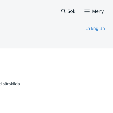
Sök
Meny
In English
 särskilda 