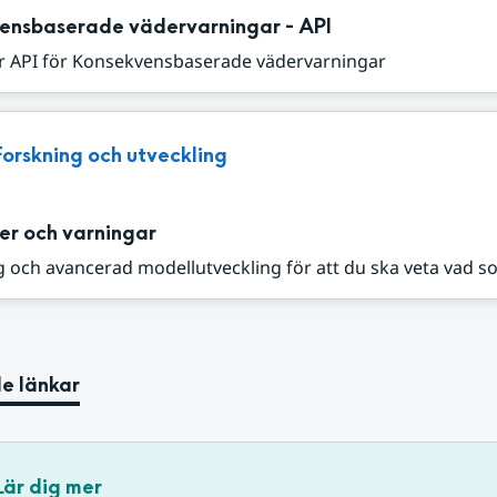
ensbaserade vädervarningar - API
r API för Konsekvensbaserade vädervarningar
Forskning och utveckling
er och varningar
 och avancerad modellutveckling för att du ska veta vad s
e länkar
Lär dig mer