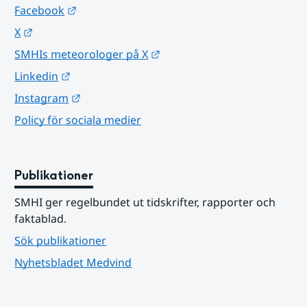
Länk till annan webbplats.
Facebook
Länk till annan webbplats.
X
Länk till annan webbplats.
SMHIs meteorologer på X
Länk till annan webbplats.
Linkedin
Länk till annan webbplats.
Instagram
Policy för sociala medier
Publikationer
SMHI ger regelbundet ut tidskrifter, rapporter och 
faktablad.
Sök publikationer
Nyhetsbladet Medvind