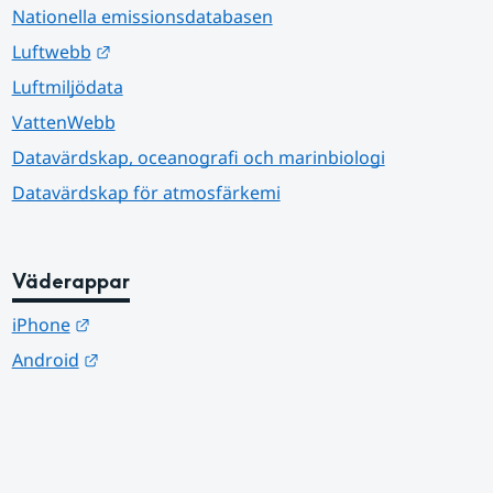
Nationella emissionsdatabasen
Länk till annan webbplats.
Luftwebb
Luftmiljödata
VattenWebb
Datavärdskap, oceanografi och marinbiologi
Datavärdskap för atmosfärkemi
Väderappar
Länk till annan webbplats.
iPhone
Länk till annan webbplats.
Android