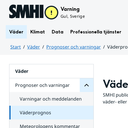
Hoppa till sidans innehåll
Varning
Gul, Sverige
Väder
Klimat
Data
Professionella tjänster
Start
Väder
Prognoser och varningar
Väderpr
varningar
och
Huvudinnehåll
Prognoser
för
Undersidor
Väder
Väde
Prognoser och varningar
SMHI public
Varningar och meddelanden
väder- eller
Väderprognos
Meteorologens kommentar