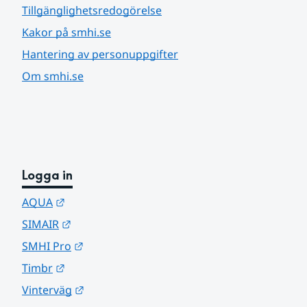
Tillgänglighetsredogörelse
Kakor på smhi.se
Hantering av personuppgifter
Om smhi.se
Logga in
Länk till annan webbplats.
AQUA
Länk till annan webbplats.
SIMAIR
Länk till annan webbplats.
SMHI Pro
Länk till annan webbplats.
Timbr
Länk till annan webbplats.
Vinterväg