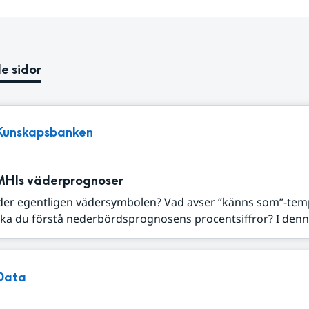
e sidor
Kunskapsbanken
MHIs väderprognoser
der egentligen vädersymbolen? Vad avser ”känns som”-tem
ka du förstå nederbördsprognosens procentsiffror? I denna
Data