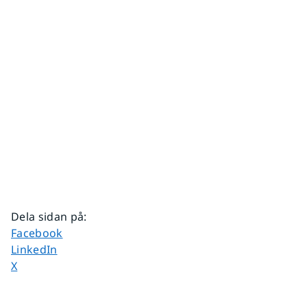
Dela sidan på
:
Dela sidan på
Facebook
Dela sidan på
LinkedIn
Dela sidan på
X