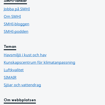
SMHI-länkar
Jobba på SMHI
Om SMHI
SMHI-bloggen
SMHI-podden
Teman
Havsmiljö i kust och hav
Kunskapscentrum för klimatanpassning
Luftkvalitet
SIMAIR
Sjöar och vattendrag
Om webbplatsen