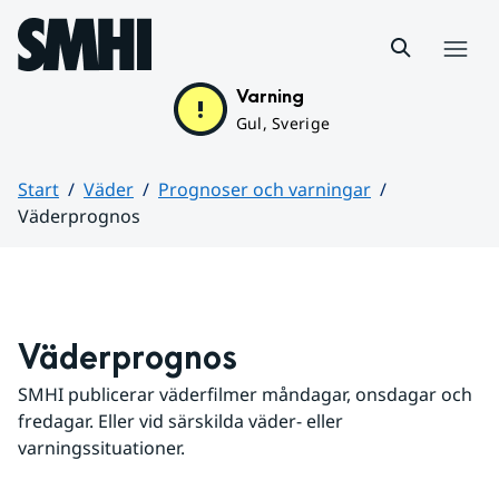
Hoppa till sidans innehåll
Meny
Varning
Gul, Sverige
Start
Väder
Prognoser och varningar
Väderprognos
Huvudinnehåll
Väderprognos
SMHI publicerar väderfilmer måndagar, onsdagar och 
fredagar. Eller vid särskilda väder- eller 
varningssituationer.