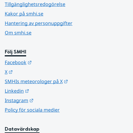
Tillgänglighetsredogörelse
Kakor på smhi.se
Hantering av personuppgifter
Om smhi.se
Följ SMHI
Länk till annan webbplats.
Facebook
Länk till annan webbplats.
X
Länk till annan webbplats.
SMHIs meteorologer på X
Länk till annan webbplats.
Linkedin
Länk till annan webbplats.
Instagram
Policy för sociala medier
Datavärdskap