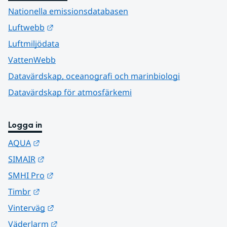
Nationella emissionsdatabasen
Länk till annan webbplats.
Luftwebb
Luftmiljödata
VattenWebb
Datavärdskap, oceanografi och marinbiologi
Datavärdskap för atmosfärkemi
Logga in
Länk till annan webbplats.
AQUA
Länk till annan webbplats.
SIMAIR
Länk till annan webbplats.
SMHI Pro
Länk till annan webbplats.
Timbr
Länk till annan webbplats.
Vinterväg
Länk till annan webbplats.
Väderlarm