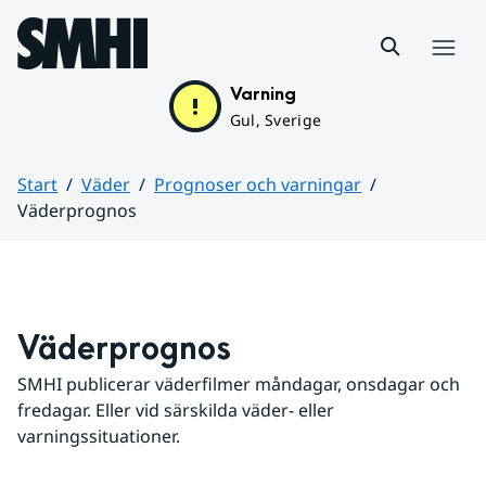
Hoppa till sidans innehåll
Meny
Varning
Gul, Sverige
Start
Väder
Prognoser och varningar
Väderprognos
Huvudinnehåll
Väderprognos
SMHI publicerar väderfilmer måndagar, onsdagar och 
fredagar. Eller vid särskilda väder- eller 
varningssituationer.