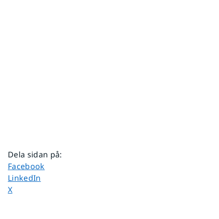
Dela sidan på
:
Dela sidan på
Facebook
Dela sidan på
LinkedIn
Dela sidan på
X