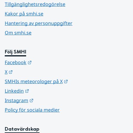
Tillgänglighetsredogörelse
Kakor på smhi.se
Hantering av personuppgifter
Om smhi.se
Följ SMHI
Länk till annan webbplats.
Facebook
Länk till annan webbplats.
X
Länk till annan webbplats.
SMHIs meteorologer på X
Länk till annan webbplats.
Linkedin
Länk till annan webbplats.
Instagram
Policy för sociala medier
Datavärdskap