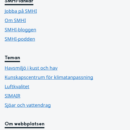
SMHI-länkar
Jobba på SMHI
Om SMHI
SMHI-bloggen
SMHI-podden
Teman
Havsmiljö i kust och hav
Kunskapscentrum för klimatanpassning
Luftkvalitet
SIMAIR
Sjöar och vattendrag
Om webbplatsen