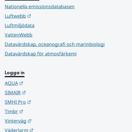
Nationella emissionsdatabasen
Länk till annan webbplats.
Luftwebb
Luftmiljödata
VattenWebb
Datavärdskap, oceanografi och marinbiologi
Datavärdskap för atmosfärkemi
Logga in
Länk till annan webbplats.
AQUA
Länk till annan webbplats.
SIMAIR
Länk till annan webbplats.
SMHI Pro
Länk till annan webbplats.
Timbr
Länk till annan webbplats.
Vinterväg
Länk till annan webbplats.
Väderlarm