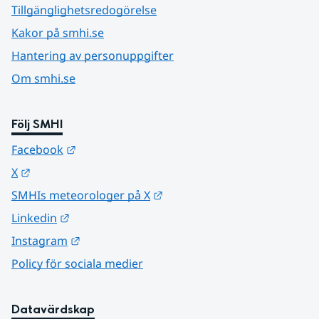
Tillgänglighetsredogörelse
Kakor på smhi.se
Hantering av personuppgifter
Om smhi.se
Följ SMHI
Länk till annan webbplats.
Facebook
Länk till annan webbplats.
X
Länk till annan webbplats.
SMHIs meteorologer på X
Länk till annan webbplats.
Linkedin
Länk till annan webbplats.
Instagram
Policy för sociala medier
Datavärdskap