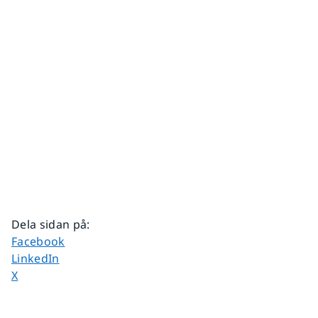
Dela sidan på
:
Dela sidan på
Facebook
Dela sidan på
LinkedIn
Dela sidan på
X