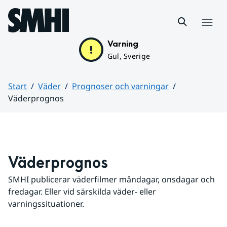
Hoppa till sidans innehåll
Meny
Varning
Gul, Sverige
Start
Väder
Prognoser och varningar
Väderprognos
Huvudinnehåll
Väderprognos
SMHI publicerar väderfilmer måndagar, onsdagar och 
fredagar. Eller vid särskilda väder- eller 
varningssituationer.