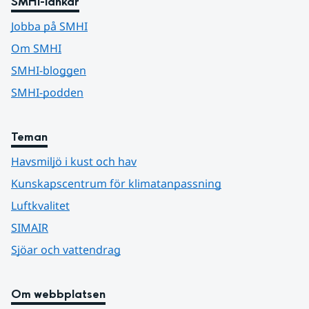
SMHI-länkar
Jobba på SMHI
Om SMHI
SMHI-bloggen
SMHI-podden
Teman
Havsmiljö i kust och hav
Kunskapscentrum för klimatanpassning
Luftkvalitet
SIMAIR
Sjöar och vattendrag
Om webbplatsen