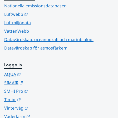
Nationella emissionsdatabasen
Länk till annan webbplats.
Luftwebb
Luftmiljödata
VattenWebb
Datavärdskap, oceanografi och marinbiologi
Datavärdskap för atmosfärkemi
Logga in
Länk till annan webbplats.
AQUA
Länk till annan webbplats.
SIMAIR
Länk till annan webbplats.
SMHI Pro
Länk till annan webbplats.
Timbr
Länk till annan webbplats.
Vinterväg
Länk till annan webbplats.
Väderlarm