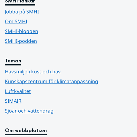
SMHI-länkar
Jobba på SMHI
Om SMHI
SMHI-bloggen
SMHI-podden
Teman
Havsmiljö i kust och hav
Kunskapscentrum för klimatanpassning
Luftkvalitet
SIMAIR
Sjöar och vattendrag
Om webbplatsen