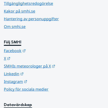
Tillgänglighetsredogörelse
Kakor på smhi.se
Hantering av personuppgifter
Om smhi.se
Följ SMHI
Länk till annan webbplats.
Facebook
Länk till annan webbplats.
X
Länk till annan webbplats.
SMHIs meteorologer på X
Länk till annan webbplats.
Linkedin
Länk till annan webbplats.
Instagram
Policy för sociala medier
Datavärdskap