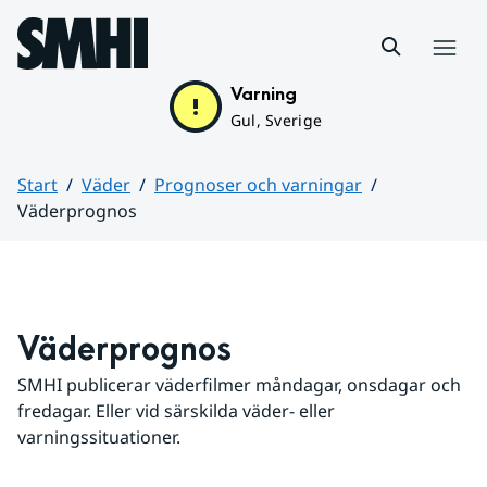
Hoppa till sidans innehåll
Meny
Varning
Gul, Sverige
Start
Väder
Prognoser och varningar
Väderprognos
Huvudinnehåll
Väderprognos
SMHI publicerar väderfilmer måndagar, onsdagar och 
fredagar. Eller vid särskilda väder- eller 
varningssituationer.