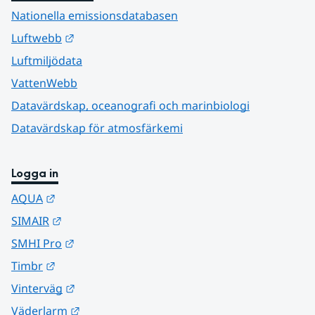
Nationella emissionsdatabasen
Länk till annan webbplats.
Luftwebb
Luftmiljödata
VattenWebb
Datavärdskap, oceanografi och marinbiologi
Datavärdskap för atmosfärkemi
Logga in
Länk till annan webbplats.
AQUA
Länk till annan webbplats.
SIMAIR
Länk till annan webbplats.
SMHI Pro
Länk till annan webbplats.
Timbr
Länk till annan webbplats.
Vinterväg
Länk till annan webbplats.
Väderlarm