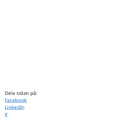
Dela sidan på
:
Dela sidan på
Facebook
Dela sidan på
LinkedIn
Dela sidan på
X